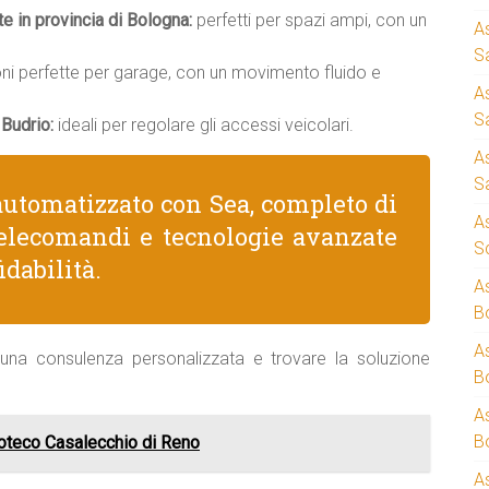
te in provincia di Bologna:
perfetti per spazi ampi, con un
A
S
ni perfette per garage, con un movimento fluido e
A
S
Budrio:
ideali per regolare gli accessi veicolari.
A
S
utomatizzato con Sea, completo di
A
 telecomandi e tecnologie avanzate
S
dabilità.
A
B
A
una consulenza personalizzata e trovare la soluzione
B
A
B
oteco Casalecchio di Reno
A