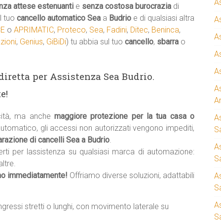
A
nza attese estenuanti
e
senza costosa burocrazia
di
l tuo
cancello automatico
Sea
a
Budrio
e di qualsiasi altra
A
CE
o
APRIMATIC
,
Proteco
,
Sea
,
Fadini
,
Ditec
,
Beninca
,
A
zioni
,
Genius
,
GiBiDi
) tu abbia sul tuo
cancello
,
sbarra
o
A
A
a diretta per Assistenza Sea Budrio.
A
e!
A
cità, ma anche
maggiore protezione per la tua casa o
A
automatico, gli accessi non autorizzati vengono impediti,
S
razione di cancelli Sea a Budrio
.
A
erti per lassistenza su qualsiasi marca di automazione:
Sa
ltre.
mo immediatamente!
Offriamo diverse soluzioni, adattabili
A
S
A
ingressi stretti o lunghi, con movimento laterale su
S