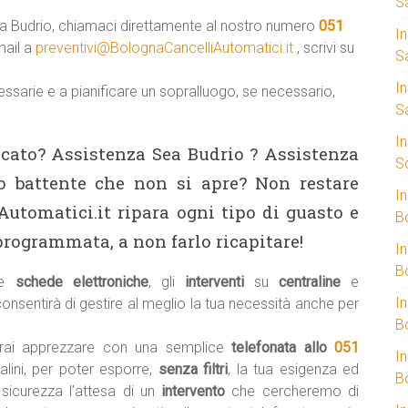
S
ea Budrio, chiamaci direttamente al nostro numero
051
I
mail a
preventivi@BolognaCancelliAutomatici.it
, scrivi su
S
I
cessarie e a pianificare un sopralluogo, se necessario,
S
I
cato? Assistenza Sea Budrio ? Assistenza
S
o battente che non si apre? Non restare
I
Automatici.it ripara ogni tipo di guasto e
B
rogrammata, a non farlo ricapitare!
I
B
le
schede elettroniche
, gli
interventi
su
centraline
e
I
consentirà di gestire al meglio la tua necessità anche per
B
otrai apprezzare con una semplice
telefonata allo
051
I
alini, per poter esporre,
senza filtri
, la tua esigenza ed
B
 sicurezza l’attesa di un
intervento
che cercheremo di