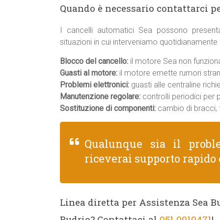
Quando è necessario contattarci p
I cancelli automatici Sea possono present
situazioni in cui interveniamo quotidianamente 
Blocco del cancello:
il motore Sea non funziona, 
Guasti al motore:
il motore emette rumori strani
Problemi elettronici:
guasti alle centraline rich
Manutenzione regolare:
controlli periodici per
Sostituzione di componenti:
cambio di bracci, f
Qualunque sia il prob
riceverai supporto rapido 
Linea diretta per Assistenza Sea Bud
Budrio? Contattaci al
051 0910471
!