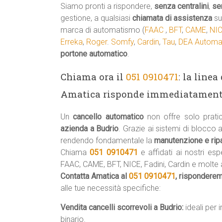
Siamo pronti a rispondere,
senza centralini
,
se
gestione, a qualsiasi
chiamata di assistenza
su
marca di automatismo (
FAAC
,
BFT
,
CAME
,
NI
Erreka
,
Roger
.
Somfy
,
Cardin
,
Tau
,
DEA Automa
portone automatico
.
Chiama ora il
051 0910471
: la line
Amatica risponde immediatament
Un
cancello automatico
non offre solo prati
azienda a Budrio
. Grazie ai sistemi di blocco 
rendendo fondamentale la
manutenzione e ripa
Chiama
051 0910471
e affidati ai nostri esp
FAAC, CAME, BFT, NICE, Fadini, Cardin e molte a
Contatta Amatica al
051 0910471
, rispondere
alle tue necessità specifiche:
Vendita cancelli scorrevoli a Budrio:
ideali per 
binario.