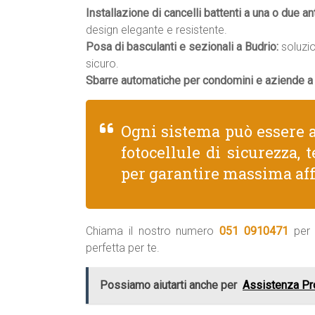
Installazione di cancelli battenti a una o due an
design elegante e resistente.
Posa di basculanti e sezionali a Budrio:
soluzio
sicuro.
Sbarre automatiche per condomini e aziende a 
Ogni sistema può essere a
fotocellule di sicurezza,
per garantire massima affi
Chiama il nostro numero
051 0910471
per 
perfetta per te.
Possiamo aiutarti anche per
Assistenza Pr