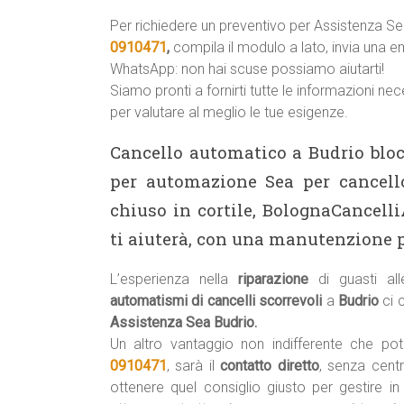
Per richiedere un preventivo per Assistenza S
0910471
,
compila il modulo a lato, invia una e
WhatsApp: non hai scuse possiamo aiutarti!
Siamo pronti a fornirti tutte le informazioni ne
per valutare al meglio le tue esigenze.
Cancello automatico a Budrio bloc
per automazione Sea per cancell
chiuso in cortile, BolognaCancelli
ti aiuterà, con una manutenzione p
L’esperienza nella
riparazione
di guasti al
automatismi di cancelli scorrevoli
a
Budrio
ci 
Assistenza Sea Budrio.
Un altro vantaggio non indifferente che p
0910471
, sarà il
contatto diretto
, senza centr
ottenere quel consiglio giusto per gestire in