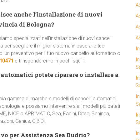
male.
A
isce anche l’installazione di nuovi
A
ovincia di Bologna?
A
A
siamo specializzati nell’installazione di nuovi cancelli
er scegliere il miglior sistema in base alle tue
I
uoi un preventivo per il tuo nuovo cancello automatico o
I
910471
e ti risponderemo in pochi squilli!
S
automatici potete riparare o installare a
I
Sa
I
ia gamma di marche e modelli di cancelli automatici.
S
cnologie e possiamo intervenire sia i modelli più datati
AME, NICE o APRIMATIC, Sea, Fadini, Ditec, Beninca,
I
zioni, Genius, GiBiDi.
S
I
ivo per Assistenza Sea Budrio?