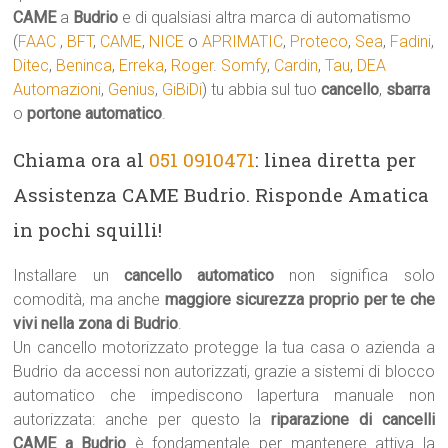
CAME
a
Budrio
e di qualsiasi altra marca di automatismo
(
FAAC
,
BFT
,
CAME
,
NICE
o
APRIMATIC
,
Proteco
,
Sea
,
Fadini
,
Ditec
,
Beninca
,
Erreka
,
Roger
.
Somfy
,
Cardin
,
Tau
,
DEA
Automazioni
,
Genius
,
GiBiDi
) tu abbia sul tuo
cancello
,
sbarra
o
portone automatico
.
Chiama ora al
051 0910471
: linea diretta per
Assistenza CAME Budrio. Risponde Amatica
in pochi squilli!
Installare un
cancello automatico
non significa solo
comodità, ma anche
maggiore sicurezza proprio per te che
vivi nella zona di Budrio
.
Un cancello motorizzato protegge la tua casa o azienda a
Budrio da accessi non autorizzati, grazie a sistemi di blocco
automatico che impediscono lapertura manuale non
autorizzata: anche per questo la
riparazione di cancelli
CAME a Budrio
è fondamentale per mantenere attiva la