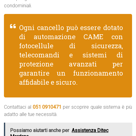
condominiali.
Ogni cancello può essere dotato
di automazione CAME con
fotocellule di sicurezza,
telecomandi e sistemi di
protezione avanzati per
garantire un funzionamento
affidabile e sicuro.
Contattaci al
051 0910471
per scoprire quale sistema è più
adatto alle tue necessità.
Possiamo aiutarti anche per
Assistenza Ditec