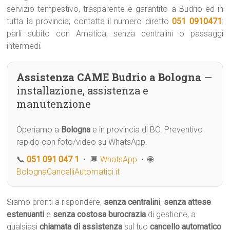
servizio tempestivo, trasparente e garantito a Budrio ed in
tutta la provincia; contatta il numero diretto
051 0910471
:
parli subito con Amatica, senza centralini o passaggi
intermedi.
Assistenza CAME Budrio a Bologna
—
installazione, assistenza e
manutenzione
Operiamo a
Bologna
e in provincia di BO. Preventivo
rapido con foto/video su WhatsApp.
📞
051 091 047 1
• 💬
WhatsApp
• 🌐
BolognaCancelliAutomatici.it
Siamo pronti a rispondere,
senza centralini
,
senza attese
estenuanti
e
senza costosa burocrazia
di gestione, a
qualsiasi
chiamata di assistenza
sul tuo
cancello automatico