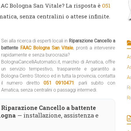
AAC Bologna San Vitale? La risposta è
051
atica, senza centralini o attese infinite.
Sei alla ricerca di esperti locali in
Riparazione Cancello a
battente
FAAC Bologna San Vitale
, pronti a intervenire
rapidamente e senza burocrazia?
A
BolognaCancelliAutomatici.it, marchio di Amatica, offre
A
un servizio tempestivo, trasparente e garantito a
Bologna Centro Storico ed in tutta la provincia; contatta
A
il numero diretto
051 0910471
: parli subito con
R
Amatica, senza centralini o passaggi intermedi.
R
Riparazione Cancello a battente
logna
— installazione, assistenza e