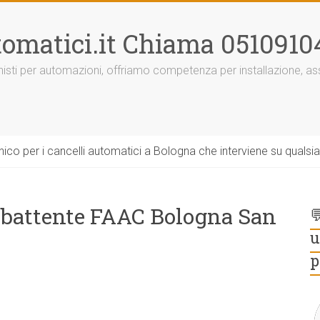
omatici.it Chiama 0510910
onisti per automazioni, offriamo competenza per installazione, 
ico per i cancelli automatici a Bologna che interviene su qualsi
a battente FAAC Bologna San

u
p