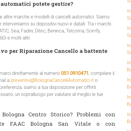
S
 automatici potete gestire?
I
 altre marche e modelli di cancelli automatici. Siamo
S
 interveniamo su dispositivi nuovi e datati. Tra i marchi
I
TIC, Sea, Fadini, Ditec, Beninca, Telcoma, Somfy,
S
Di e molti altri.
I
vo per Riparazione Cancello a battente
S
I
B
amarci direttamente al numero
051 0910471
, compilare il
I
mail a
preventivi@BolognaCancelliAutomatici.it
o
B
referenza, siamo a tua disposizione per offrirti
ssario, un sopralluogo per valutare al meglio le tue
I
B
 Bologna Centro Storico? Problemi con
I
B
ente FAAC Bologna San Vitale o con