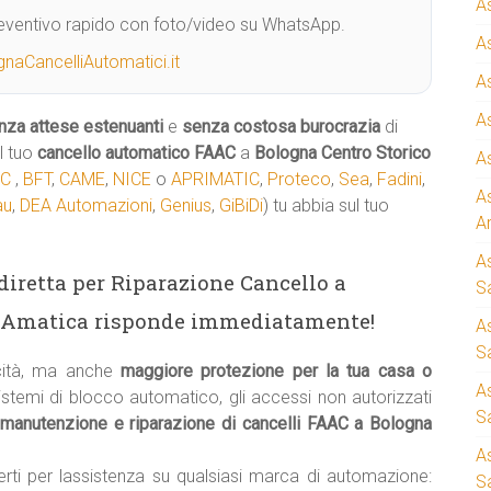
A
Preventivo rapido con foto/video su WhatsApp.
A
naCancelliAutomatici.it
A
A
nza attese estenuanti
e
senza costosa burocrazia
di
l tuo
cancello automatico
FAAC
a
Bologna Centro Storico
A
AC
,
BFT
,
CAME
,
NICE
o
APRIMATIC
,
Proteco
,
Sea
,
Fadini
,
A
au
,
DEA Automazioni
,
Genius
,
GiBiDi
) tu abbia sul tuo
A
A
a diretta per Riparazione Cancello a
S
. Amatica risponde immediatamente!
A
Sa
cità, ma anche
maggiore protezione per la tua casa o
A
sistemi di blocco automatico, gli accessi non autorizzati
S
manutenzione e riparazione di cancelli FAAC a Bologna
A
erti per lassistenza su qualsiasi marca di automazione:
S