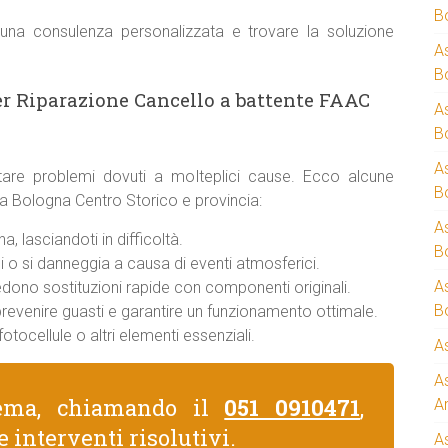
B
una consulenza personalizzata e trovare la soluzione
A
B
er Riparazione Cancello a battente FAAC
A
B
A
are problemi dovuti a molteplici cause. Ecco alcune
B
 a Bologna Centro Storico e provincia:
A
, lasciandoti in difficoltà.
B
 o si danneggia a causa di eventi atmosferici.
A
iedono sostituzioni rapide con componenti originali.
B
 prevenire guasti e garantire un funzionamento ottimale.
otocellule o altri elementi essenziali.
A
A
lema, chiamando il
051 0910471
,
A
e interventi risolutivi.
A