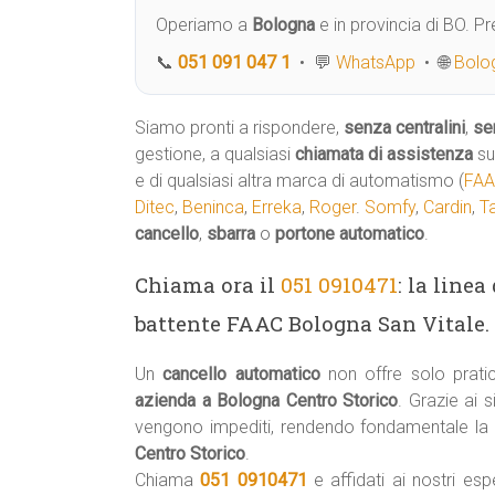
Operiamo a
Bologna
e in provincia di BO. 
📞
051 091 047 1
• 💬
WhatsApp
• 🌐
Bolog
Siamo pronti a rispondere,
senza centralini
,
se
gestione, a qualsiasi
chiamata di assistenza
su
e di qualsiasi altra marca di automatismo (
FA
Ditec
,
Beninca
,
Erreka
,
Roger
.
Somfy
,
Cardin
,
T
cancello
,
sbarra
o
portone automatico
.
Chiama ora il
051 0910471
: la line
battente FAAC Bologna San Vitale
Un
cancello automatico
non offre solo prati
azienda a Bologna Centro Storico
. Grazie ai 
vengono impediti, rendendo fondamentale la
Centro Storico
.
Chiama
051 0910471
e affidati ai nostri esp