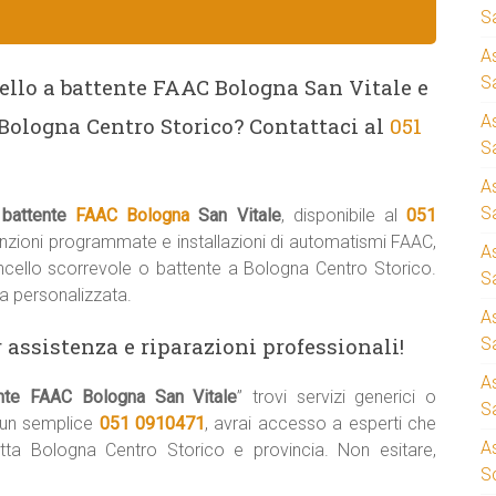
S
A
Sa
ello a battente FAAC Bologna San Vitale e
A
 Bologna Centro Storico? Contattaci al
051
S
A
S
 battente
FAAC Bologna
San Vitale
, disponibile al
051
enzioni programmate e installazioni di automatismi FAAC,
A
ancello scorrevole o battente a Bologna Centro Storico.
S
a personalizzata.
A
 assistenza e riparazioni professionali!
S
A
ente FAAC Bologna San Vitale
” trovi servizi generici o
S
n un semplice
051 0910471
, avrai accesso a esperti che
A
 tutta Bologna Centro Storico e provincia. Non esitare,
S