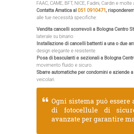
FAAC, CAME, BFT, NICE, Fadini, Cardin e molte a
Contatta Amatica al
051 0910471
, rispondere
alle tue necessità specifiche:
Vendita cancelli scorrevoli a Bologna Centro St
laterale su binario.
Installazione di cancelli battenti a una o due an
design elegante e resistente.
Posa di basculanti e sezionali a Bologna Centr
movimento fluido e sicuro.
Sbarre automatiche per condomini e aziende a 
veicolari.
Ogni sistema può essere 
di fotocellule di sicu
avanzate per garantire ma