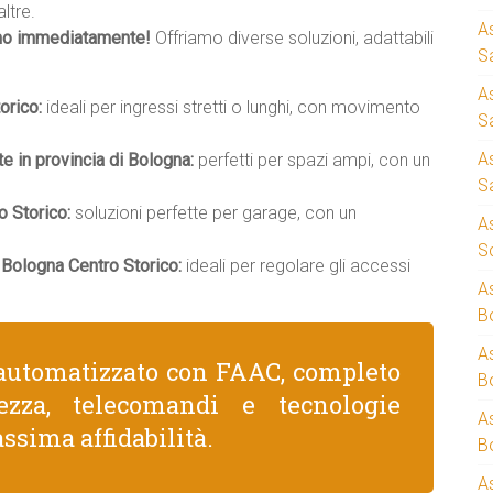
ltre.
A
mo immediatamente!
Offriamo diverse soluzioni, adattabili
S
A
orico:
ideali per ingressi stretti o lunghi, con movimento
S
A
te in provincia di Bologna:
perfetti per spazi ampi, con un
S
o Storico:
soluzioni perfette per garage, con un
A
S
Bologna Centro Storico:
ideali per regolare gli accessi
A
B
A
automatizzato con FAAC, completo
B
rezza, telecomandi e tecnologie
A
ssima affidabilità.
B
A