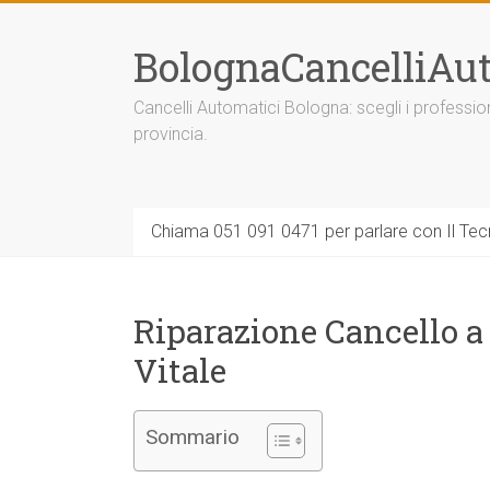
Vai
al
BolognaCancelliAut
contenuto
Cancelli Automatici Bologna: scegli i professi
provincia.
Chiama 051 091 0471 per parlare con Il Tecn
Riparazione Cancello 
Vitale
Sommario