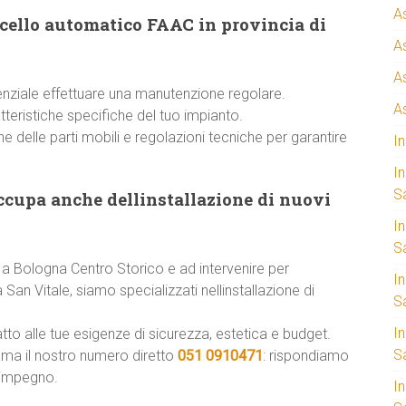
A
ncello automatico FAAC in provincia di
A
A
enziale effettuare una manutenzione regolare.
A
atteristiche specifiche del tuo impianto.
one delle parti mobili e regolazioni tecniche per garantire
I
I
S
ccupa anche dellinstallazione di nuovi
I
Sa
 a Bologna Centro Storico e ad intervenire per
I
n Vitale, siamo specializzati nellinstallazione di
S
I
tto alle tue esigenze di sicurezza, estetica e budget.
S
ama il nostro numero diretto
051 0910471
: rispondiamo
 impegno.
I