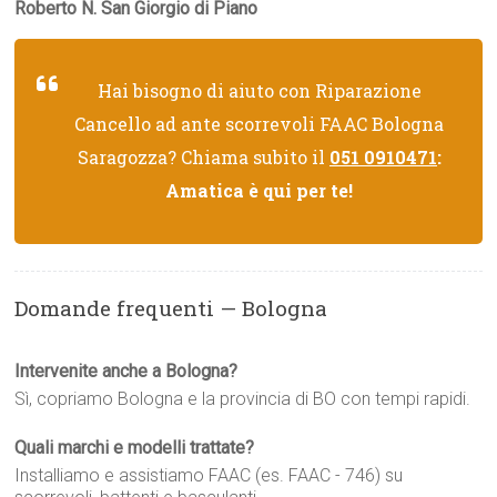
Roberto N. San Giorgio di Piano
Hai bisogno di aiuto con Riparazione
Cancello ad ante scorrevoli FAAC Bologna
Saragozza? Chiama subito il
051 0910471
:
Amatica è qui per te!
Domande frequenti — Bologna
Intervenite anche a Bologna?
Sì, copriamo Bologna e la provincia di BO con tempi rapidi.
Quali marchi e modelli trattate?
Installiamo e assistiamo FAAC (es. FAAC - 746) su