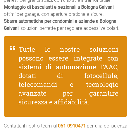
perfetti per grandi spazi, con uno stile intramontabile.
Montaggio di basculanti e sezionali a Bologna Galvani:
ottimi per garage, con aperture pratiche e sicure.
Sbarre automatiche per condomini e aziende a Bologna
Galvani:
soluzioni perfette per regolare accessi veicolari.
Tutte le nostre soluzioni
possono essere integrate con
sistemi di automazione FAAC,
dotati di fotocellule,
telecomandi e tecnologie
avanzate per garantire
sicurezza e affidabilità.
Contatta il nostro team al
051 0910471
per una consulenza