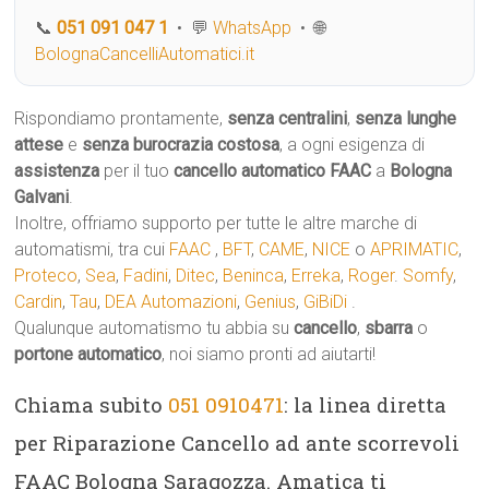
📞
051 091 047 1
• 💬
WhatsApp
• 🌐
BolognaCancelliAutomatici.it
Rispondiamo prontamente,
senza centralini
,
senza lunghe
attese
e
senza burocrazia costosa
, a ogni esigenza di
assistenza
per il tuo
cancello automatico
FAAC
a
Bologna
Galvani
.
Inoltre, offriamo supporto per tutte le altre marche di
automatismi, tra cui
FAAC
,
BFT
,
CAME
,
NICE
o
APRIMATIC
,
Proteco
,
Sea
,
Fadini
,
Ditec
,
Beninca
,
Erreka
,
Roger
.
Somfy
,
Cardin
,
Tau
,
DEA Automazioni
,
Genius
,
GiBiDi
.
Qualunque automatismo tu abbia su
cancello
,
sbarra
o
portone automatico
, noi siamo pronti ad aiutarti!
Chiama subito
051 0910471
: la linea diretta
per Riparazione Cancello ad ante scorrevoli
FAAC Bologna Saragozza. Amatica ti