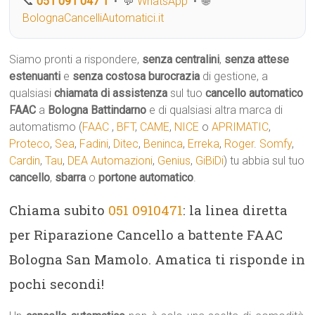
📞
051 091 047 1
• 💬
WhatsApp
• 🌐
BolognaCancelliAutomatici.it
Siamo pronti a rispondere,
senza centralini
,
senza attese
estenuanti
e
senza costosa burocrazia
di gestione, a
qualsiasi
chiamata di assistenza
sul tuo
cancello automatico
FAAC
a
Bologna Battindarno
e di qualsiasi altra marca di
automatismo (
FAAC
,
BFT
,
CAME
,
NICE
o
APRIMATIC
,
Proteco
,
Sea
,
Fadini
,
Ditec
,
Beninca
,
Erreka
,
Roger
.
Somfy
,
Cardin
,
Tau
,
DEA Automazioni
,
Genius
,
GiBiDi
) tu abbia sul tuo
cancello
,
sbarra
o
portone automatico
.
Chiama subito
051 0910471
: la linea diretta
per Riparazione Cancello a battente FAAC
Bologna San Mamolo. Amatica ti risponde in
pochi secondi!