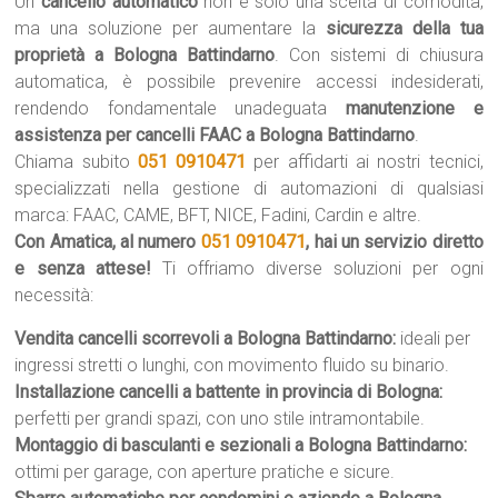
Un
cancello automatico
non è solo una scelta di comodità,
ma una soluzione per aumentare la
sicurezza della tua
proprietà a Bologna Battindarno
. Con sistemi di chiusura
automatica, è possibile prevenire accessi indesiderati,
rendendo fondamentale unadeguata
manutenzione e
assistenza per cancelli FAAC a Bologna Battindarno
.
Chiama subito
051 0910471
per affidarti ai nostri tecnici,
specializzati nella gestione di automazioni di qualsiasi
marca: FAAC, CAME, BFT, NICE, Fadini, Cardin e altre.
Con Amatica, al numero
051 0910471
, hai un servizio diretto
e senza attese!
Ti offriamo diverse soluzioni per ogni
necessità:
Vendita cancelli scorrevoli a Bologna Battindarno:
ideali per
ingressi stretti o lunghi, con movimento fluido su binario.
Installazione cancelli a battente in provincia di Bologna:
perfetti per grandi spazi, con uno stile intramontabile.
Montaggio di basculanti e sezionali a Bologna Battindarno:
ottimi per garage, con aperture pratiche e sicure.