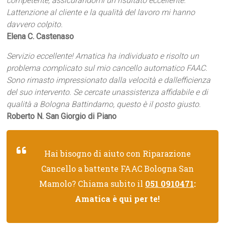
competente, assicurandomi un risultato eccellente.
Lattenzione al cliente e la qualità del lavoro mi hanno
davvero colpito.
Elena C. Castenaso
Servizio eccellente! Amatica ha individuato e risolto un
problema complicato sul mio cancello automatico FAAC.
Sono rimasto impressionato dalla velocità e dallefficienza
del suo intervento. Se cercate unassistenza affidabile e di
qualità a Bologna Battindarno, questo è il posto giusto.
Roberto N. San Giorgio di Piano
Hai bisogno di aiuto con Riparazione
Cancello a battente FAAC Bologna San
Mamolo? Chiama subito il
051 0910471
:
Amatica è qui per te!