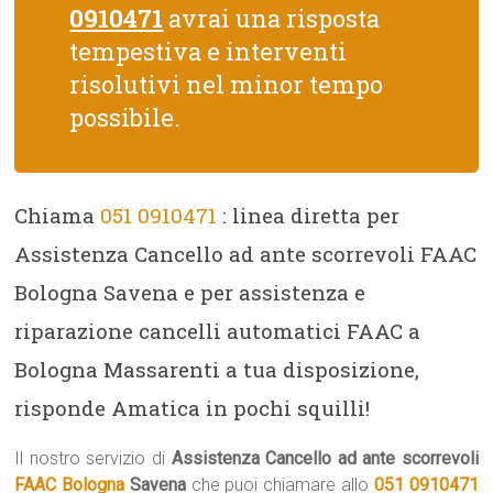
0910471
avrai una risposta
tempestiva e interventi
risolutivi nel minor tempo
possibile.
Chiama
051 0910471
: linea diretta per
Assistenza Cancello ad ante scorrevoli FAAC
Bologna Savena e per assistenza e
riparazione cancelli automatici FAAC a
Bologna Massarenti a tua disposizione,
risponde Amatica in pochi squilli!
Il nostro servizio di
Assistenza Cancello ad ante scorrevoli
FAAC Bologna
Savena
che puoi chiamare allo
051 0910471