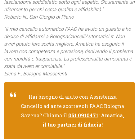
lasciandomi soddisfatto sotto ogni aspetto. Sicuramente un
riferimento per chi cerca qualità e affidabilità.”
Roberto N., San Giorgio di Piano
“Il mio cancello automatico FAAC ha avuto un guasto e ho
deciso di affidarmi a BolognaCancelliAutomatici.it. Non
avrei potuto fare scelta migliore: Amatica ha eseguito il
lavoro con competenza e precisione, risolvendo il problema
con rapidità e trasparenza. La professionalità dimostrata è
stata davvero encomiabile.”
Elena F., Bologna Massarenti
Hai bisogno di aiuto con Assistenza
Cancello ad ante scorrevoli FAAC Bologna
Savena? Chiama il
051 0910471
: Amatica,
il tuo partner di fiducia!