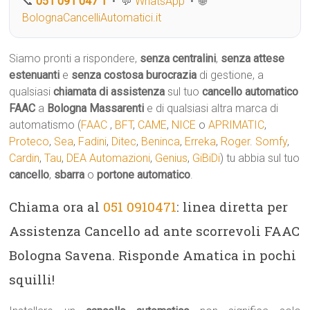
📞
051 091 047 1
• 💬
WhatsApp
• 🌐
BolognaCancelliAutomatici.it
Siamo pronti a rispondere,
senza centralini
,
senza attese
estenuanti
e
senza costosa burocrazia
di gestione, a
qualsiasi
chiamata di assistenza
sul tuo
cancello automatico
FAAC
a
Bologna Massarenti
e di qualsiasi altra marca di
automatismo (
FAAC
,
BFT
,
CAME
,
NICE
o
APRIMATIC
,
Proteco
,
Sea
,
Fadini
,
Ditec
,
Beninca
,
Erreka
,
Roger
.
Somfy
,
Cardin
,
Tau
,
DEA Automazioni
,
Genius
,
GiBiDi
) tu abbia sul tuo
cancello
,
sbarra
o
portone automatico
.
Chiama ora al
051 0910471
: linea diretta per
Assistenza Cancello ad ante scorrevoli FAAC
Bologna Savena. Risponde Amatica in pochi
squilli!