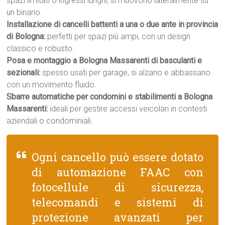
spazi limitati o ingressi lunghi, si muovono lateralmente su
un binario.
Installazione di cancelli battenti a una o due ante in provincia
di Bologna:
perfetti per spazi più ampi, con un design
classico e robusto.
Posa e montaggio a Bologna Massarenti di basculanti e
sezionali:
spesso usati per garage, si alzano e abbassano
con un movimento fluido.
Sbarre automatiche per condomini e stabilimenti a Bologna
Massarenti:
ideali per gestire accessi veicolari in contesti
aziendali o condominiali.
Ogni cancello può essere dotato
di automazione FAAC con
fotocellule di sicurezza,
telecomandi e sistemi di
protezione avanzati per