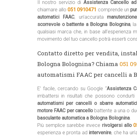
Il nostro servizio di
Assistenza Cancello ad
chiamare allo
051 0910471
comprende un
pu
automatici FAAC
, un’accurata
manutenzion
scorrevole o battente a Bologna Bolognina
, l
qualsiasi marca che, in base all’esperienza 
movimento del tuo cancello potrà esserti cons
Contatto diretto per vendita, insta
Bologna Bolognina? Chiama
051 0
automatismi FAAC per cancelli a 
E’ facile, cercando su Google “
Assistenza C
imbattersi in risultati che possono condurti
automatismi per cancelli o sbarre automat
motore FAAC per cancello
battente a una o du
basculante automatica a Bologna Bolognina
.
Più semplice sarebbe invece
rivolgersi allo
0
esperienza e pronta ad
intervenire
, che ha un