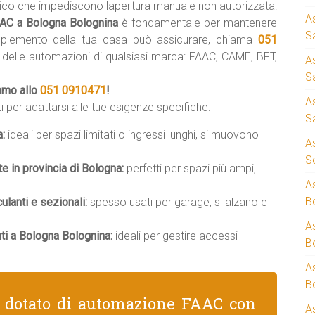
tico che impediscono lapertura manuale non autorizzata:
A
FAAC a Bologna Bolognina
è fondamentale per mantenere
S
mplemento della tua casa può assicurare, chiama
051
i delle automazioni di qualsiasi marca: FAAC, CAME, BFT,
A
S
iamo allo
051 0910471
!
A
i per adattarsi alle tue esigenze specifiche:
S
a:
ideali per spazi limitati o ingressi lunghi, si muovono
A
S
te in provincia di Bologna:
perfetti per spazi più ampi,
A
B
lanti e sezionali:
spesso usati per garage, si alzano e
A
ti a Bologna Bolognina:
ideali per gestire accessi
B
A
B
e dotato di automazione FAAC con
A