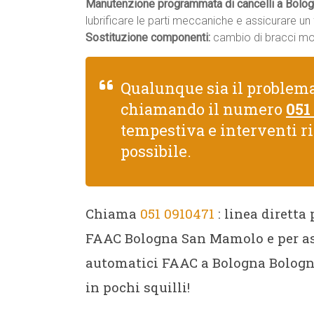
Manutenzione programmata di cancelli a Bolog
lubrificare le parti meccaniche e assicurare u
Sostituzione componenti:
cambio di bracci moto
Qualunque sia il problem
chiamando il numero
051
tempestiva e interventi r
possibile.
Chiama
051 0910471
: linea diretta
FAAC Bologna San Mamolo e per ass
automatici FAAC a Bologna Bologn
in pochi squilli!