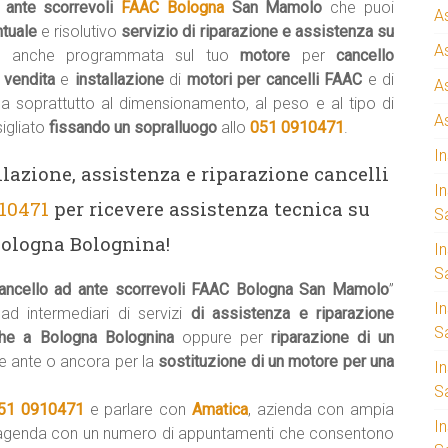
 ante scorrevoli
FAAC Bologna
San Mamolo
che puoi
A
ntuale
e risolutivo
servizio di riparazione e assistenza su
A
e
anche programmata sul tuo
motore
per
cancello
a
vendita
e
installazione
di
motori per cancelli FAAC
e di
A
ma soprattutto al dimensionamento, al peso e al tipo di
A
igliato
fissando un sopralluogo
allo
051 0910471
.
I
llazione, assistenza e riparazione cancelli
I
910471
per ricevere assistenza tecnica su
S
Bologna Bolognina!
I
Sa
ancello ad ante scorrevoli FAAC Bologna San Mamolo
”
I
 ad intermediari di servizi
di assistenza e riparazione
S
iche a Bologna Bolognina
oppure per
riparazione di un
e ante o ancora per la
sostituzione di un motore per una
I
S
51 0910471
e parlare con
Amatica
, azienda con ampia
I
’agenda con un numero di appuntamenti che consentono