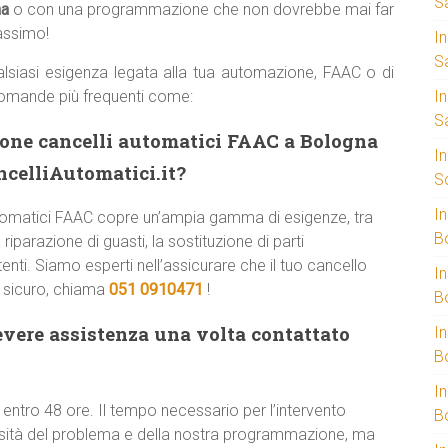
S
na
o con una programmazione che non dovrebbe mai far
massimo!
I
S
lsiasi esigenza legata alla tua automazione, FAAC o di
domande più frequenti come:
I
S
zione cancelli automatici FAAC a Bologna
I
celliAutomatici.it?
S
I
 automatici FAAC copre un’ampia gamma di esigenze, tra
B
riparazione di guasti, la sostituzione di parti
enti. Siamo esperti nell’assicurare che il tuo cancello
I
e sicuro, chiama
051 0910471
!
B
evere assistenza una volta contattato
I
B
I
 entro 48 ore. Il tempo necessario per l’intervento
B
ssità del problema e della nostra programmazione, ma