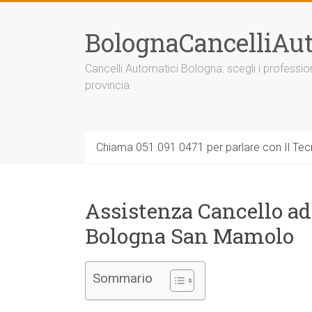
Vai
al
BolognaCancelliAut
contenuto
Cancelli Automatici Bologna: scegli i professi
provincia.
Chiama 051 091 0471 per parlare con Il Tecn
Assistenza Cancello ad
Bologna San Mamolo
Sommario