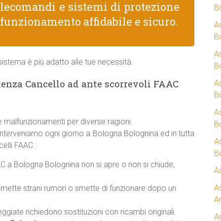
telecomandi e sistemi di protezione
B
 funzionamento affidabile e sicuro.
A
B
A
istema è più adatto alle tue necessità.
B
enza Cancello ad ante scorrevoli FAAC
A
B
A
 malfunzionamenti per diverse ragioni.
B
 interveniamo ogni giorno a Bologna Bolognina ed in tutta
A
elli FAAC :
B
C a Bologna Bolognina non si apre o non si chiude,
A
A
mette strani rumori o smette di funzionare dopo un
A
giate richiedono sostituzioni con ricambi originali.
A