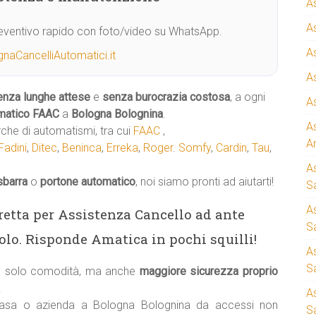
A
A
Preventivo rapido con foto/video su WhatsApp.
A
naCancelliAutomatici.it
A
enza lunghe attese
e
senza burocrazia costosa
, a ogni
A
matico
FAAC
a
Bologna Bolognina
.
A
rche di automatismi, tra cui
FAAC
,
A
Fadini
,
Ditec
,
Beninca
,
Erreka
,
Roger
.
Somfy
,
Cardin
,
Tau
,
A
sbarra
o
portone automatico
, noi siamo pronti ad aiutarti!
S
A
iretta per Assistenza Cancello ad ante
Sa
o. Risponde Amatica in pochi squilli!
A
S
ca solo comodità, ma anche
maggiore sicurezza proprio
.
A
casa o azienda a Bologna Bolognina da accessi non
S