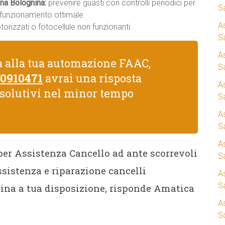
na Bolognina:
prevenire guasti con controlli periodici per
S
n funzionamento ottimale.
A
rizzati o fotocellule non funzionanti.
Sa
A
a alla tua automazione FAAC,
S
 0910471
avrai una risposta
A
isolutivi nel minor tempo
S
A
S
A
 per Assistenza Cancello ad ante scorrevoli
S
istenza e riparazione cancelli
A
S
ina a tua disposizione, risponde Amatica
A
S