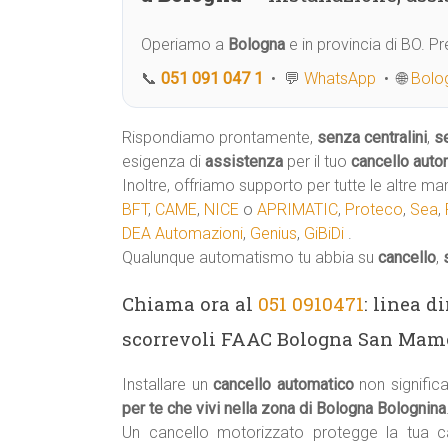
Operiamo a
Bologna
e in provincia di BO. 
📞
051 091 047 1
• 💬
WhatsApp
• 🌐
Bolog
Rispondiamo prontamente,
senza centralini
,
s
esigenza di
assistenza
per il tuo
cancello auto
Inoltre, offriamo supporto per tutte le altre ma
BFT
,
CAME
,
NICE
o
APRIMATIC
,
Proteco
,
Sea
,
DEA Automazioni
,
Genius
,
GiBiDi
.
Qualunque automatismo tu abbia su
cancello
,
Chiama ora al
051 0910471
: linea d
scorrevoli FAAC Bologna San Mamol
Installare un
cancello automatico
non signifi
per te che vivi nella zona di Bologna Bolognina
Un cancello motorizzato protegge la tua 