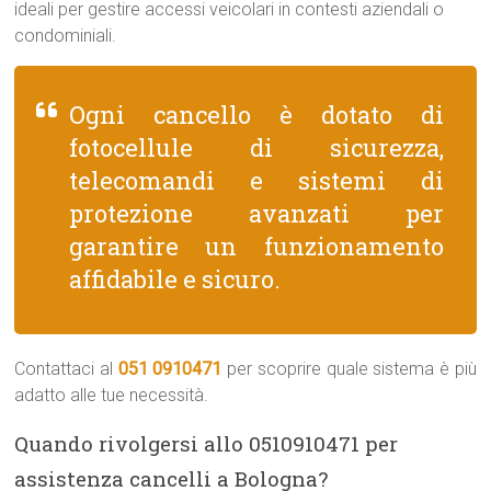
ideali per gestire accessi veicolari in contesti aziendali o
condominiali.
Ogni cancello è dotato di
fotocellule di sicurezza,
telecomandi e sistemi di
protezione avanzati per
garantire un funzionamento
affidabile e sicuro.
Contattaci al
051 0910471
per scoprire quale sistema è più
adatto alle tue necessità.
Quando rivolgersi allo 0510910471 per
assistenza cancelli a Bologna?