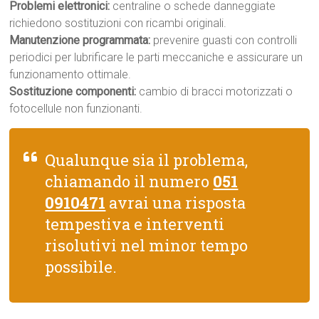
Problemi elettronici:
centraline o schede danneggiate
richiedono sostituzioni con ricambi originali.
Manutenzione programmata:
prevenire guasti con controlli
periodici per lubrificare le parti meccaniche e assicurare un
funzionamento ottimale.
Sostituzione componenti:
cambio di bracci motorizzati o
fotocellule non funzionanti.
Qualunque sia il problema,
chiamando il numero
051
0910471
avrai una risposta
tempestiva e interventi
risolutivi nel minor tempo
possibile.