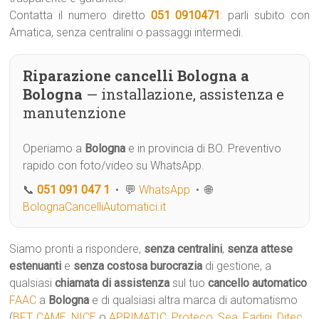
Contatta il numero diretto
051 0910471
: parli subito con
Amatica, senza centralini o passaggi intermedi.
Riparazione cancelli Bologna a
Bologna
— installazione, assistenza e
manutenzione
Operiamo a
Bologna
e in provincia di BO. Preventivo
rapido con foto/video su WhatsApp.
📞
051 091 047 1
• 💬
WhatsApp
• 🌐
BolognaCancelliAutomatici.it
Siamo pronti a rispondere,
senza centralini
,
senza attese
estenuanti
e
senza costosa burocrazia
di gestione, a
qualsiasi
chiamata di assistenza
sul tuo
cancello automatico
FAAC
a
Bologna
e di qualsiasi altra marca di automatismo
(
BFT
,
CAME
,
NICE
o
APRIMATIC
,
Proteco
,
Sea
,
Fadini
,
Ditec
,