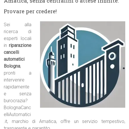
Amatica, senza centralini o attese infinite.
Provare per credere!
Sei alla
ricerca di
esperti locali
in
riparazione
cancelli
automatici
Bologna
,
pronti a
intervenire
rapidamente
e senza
burocrazia?
BolognaCanc
elliAutomatici
.it, marchio di Amatica, offre un servizio tempestivo,
trasparente e garantito.