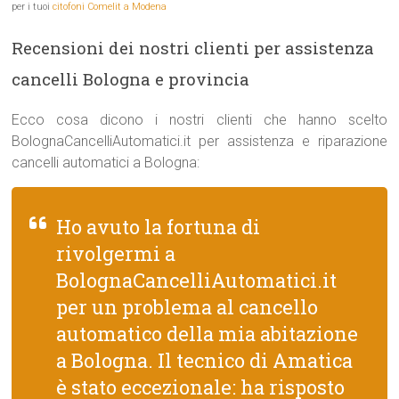
per i tuoi
citofoni Comelit a Modena
Recensioni dei nostri clienti per assistenza
cancelli Bologna e provincia
Ecco cosa dicono i nostri clienti che hanno scelto
BolognaCancelliAutomatici.it per assistenza e riparazione
cancelli automatici a Bologna:
Ho avuto la fortuna di
rivolgermi a
BolognaCancelliAutomatici.it
per un problema al cancello
automatico della mia abitazione
a Bologna. Il tecnico di Amatica
è stato eccezionale: ha risposto