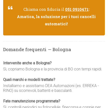
Chiama con fiducia il
051 0910471
:
Amatica, la soluzione per i tuoi cancelli
automatici!
Domande frequenti — Bologna
Intervenite anche a Bologna?
Sì, copriamo Bologna e la provincia di BO con tempi rapidi.
Quali marchi e modelli trattate?
Installiamo e assistiamo DEA Automazioni (es. ERREKA -
RINO) su scorrevoli, battenti e basculanti.
Fate manutenzione programmata?
Sì, controlli periodici su fotocellule, finecorsa e coppie per