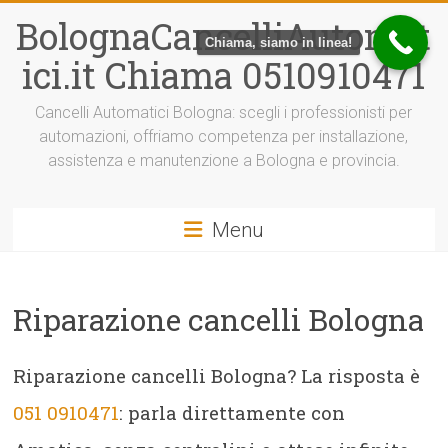
Vai
BolognaCancelliAutomat
al
Chiama, siamo in linea!
contenuto
ici.it Chiama 0510910471
Cancelli Automatici Bologna: scegli i professionisti per
automazioni, offriamo competenza per installazione,
assistenza e manutenzione a Bologna e provincia.
Menu
Riparazione cancelli Bologna
Riparazione cancelli Bologna? La risposta è
051 0910471
: parla direttamente con