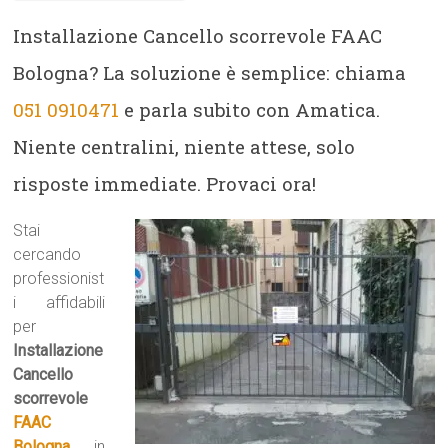
Installazione Cancello scorrevole FAAC
Bologna? La soluzione è semplice: chiama
051 0910471
e parla subito con Amatica.
Niente centralini, niente attese, solo
risposte immediate. Provaci ora!
Stai
cercando
professionist
i affidabili
per
Installazione
Cancello
scorrevole
FAAC
Bologna
, in