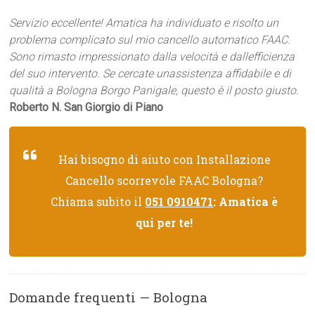
Servizio eccellente! Amatica ha individuato e risolto un
problema complicato sul mio cancello automatico FAAC.
Sono rimasto impressionato dalla velocità e dallefficienza
del suo intervento. Se cercate unassistenza affidabile e di
qualità a Bologna Borgo Panigale, questo è il posto giusto.
Roberto N. San Giorgio di Piano
Hai bisogno di aiuto con Installazione
Cancello scorrevole FAAC Bologna?
Chiama subito il
051 0910471
: Amatica è
qui per te!
Domande frequenti — Bologna