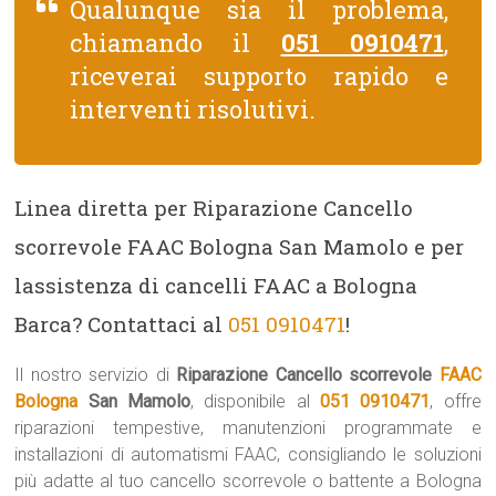
Qualunque sia il problema,
chiamando il
051 0910471
,
riceverai supporto rapido e
interventi risolutivi.
Linea diretta per Riparazione Cancello
scorrevole FAAC Bologna San Mamolo e per
lassistenza di cancelli FAAC a Bologna
Barca? Contattaci al
051 0910471
!
Il nostro servizio di
Riparazione Cancello scorrevole
FAAC
Bologna
San Mamolo
, disponibile al
051 0910471
, offre
riparazioni tempestive, manutenzioni programmate e
installazioni di automatismi FAAC, consigliando le soluzioni
più adatte al tuo cancello scorrevole o battente a Bologna