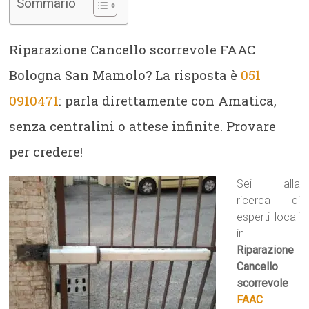
Sommario
Riparazione Cancello scorrevole FAAC
Bologna San Mamolo? La risposta è
051
0910471
: parla direttamente con Amatica,
senza centralini o attese infinite. Provare
per credere!
Sei alla
ricerca di
esperti locali
in
Riparazione
Cancello
scorrevole
FAAC