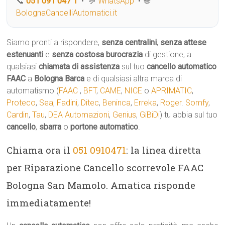
📞
051 091 047 1
• 💬
WhatsApp
• 🌐
BolognaCancelliAutomatici.it
Siamo pronti a rispondere,
senza centralini
,
senza attese
estenuanti
e
senza costosa burocrazia
di gestione, a
qualsiasi
chiamata di assistenza
sul tuo
cancello automatico
FAAC
a
Bologna Barca
e di qualsiasi altra marca di
automatismo (
FAAC
,
BFT
,
CAME
,
NICE
o
APRIMATIC
,
Proteco
,
Sea
,
Fadini
,
Ditec
,
Beninca
,
Erreka
,
Roger
.
Somfy
,
Cardin
,
Tau
,
DEA Automazioni
,
Genius
,
GiBiDi
) tu abbia sul tuo
cancello
,
sbarra
o
portone automatico
.
Chiama ora il
051 0910471
: la linea diretta
per Riparazione Cancello scorrevole FAAC
Bologna San Mamolo. Amatica risponde
immediatamente!