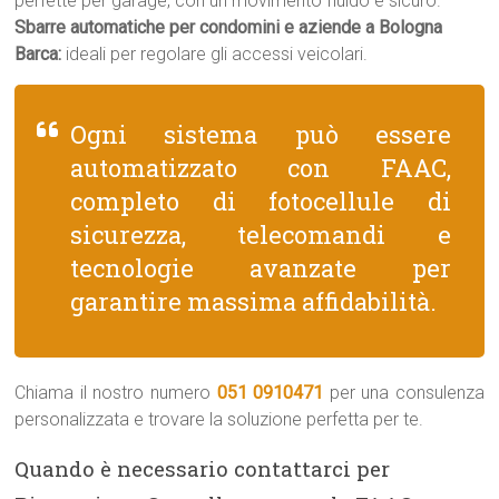
perfette per garage, con un movimento fluido e sicuro.
Sbarre automatiche per condomini e aziende a Bologna
Barca:
ideali per regolare gli accessi veicolari.
Ogni sistema può essere
automatizzato con FAAC,
completo di fotocellule di
sicurezza, telecomandi e
tecnologie avanzate per
garantire massima affidabilità.
Chiama il nostro numero
051 0910471
per una consulenza
personalizzata e trovare la soluzione perfetta per te.
Quando è necessario contattarci per