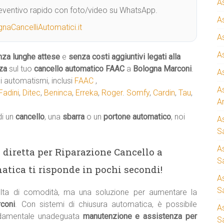
A
Preventivo rapido con foto/video su WhatsApp.
A
naCancelliAutomatici.it
A
A
nza lunghe attese
e
senza costi aggiuntivi legati alla
za
sul tuo
cancello automatico
FAAC
a
Bologna Marconi
.
A
 automatismi, inclusi
FAAC
,
A
Fadini
,
Ditec
,
Beninca
,
Erreka
,
Roger
.
Somfy
,
Cardin
,
Tau
,
A
di un
cancello
, una
sbarra
o un
portone automatico
, noi
A
S
A
ea diretta per Riparazione Cancello a
Sa
tica ti risponde in pochi secondi!
A
S
ta di comodità, ma una soluzione per aumentare la
rconi
. Con sistemi di chiusura automatica, è possibile
A
ndamentale unadeguata
manutenzione e assistenza per
S