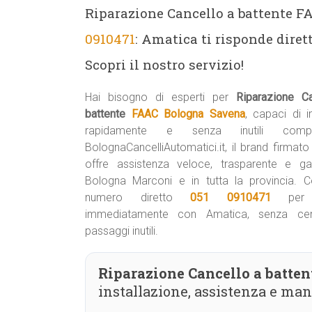
Riparazione Cancello a battente 
0910471
: Amatica ti risponde diret
Scopri il nostro servizio!
Hai bisogno di esperti per
Riparazione C
battente
FAAC Bologna Savena
, capaci di i
rapidamente e senza inutili complic
BolognaCancelliAutomatici.it, il brand firmat
offre assistenza veloce, trasparente e ga
Bologna Marconi e in tutta la provincia. Co
numero diretto
051 0910471
per p
immediatamente con Amatica, senza cent
passaggi inutili.
Riparazione Cancello a batte
installazione, assistenza e ma