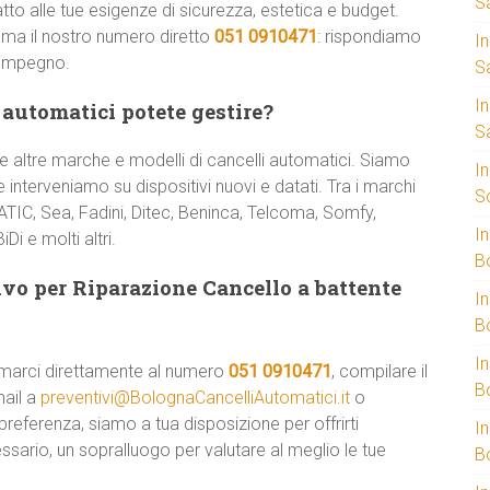
S
tto alle tue esigenze di sicurezza, estetica e budget.
ama il nostro numero diretto
051 0910471
: rispondiamo
I
 impegno.
S
I
 automatici potete gestire?
S
 altre marche e modelli di cancelli automatici. Siamo
I
 interveniamo su dispositivi nuovi e datati. Tra i marchi
S
TIC, Sea, Fadini, Ditec, Beninca, Telcoma, Somfy,
I
Di e molti altri.
B
vo per Riparazione Cancello a battente
I
B
I
amarci direttamente al numero
051 0910471
, compilare il
B
mail a
preventivi@BolognaCancelliAutomatici.it
o
referenza, siamo a tua disposizione per offrirti
I
ssario, un sopralluogo per valutare al meglio le tue
B