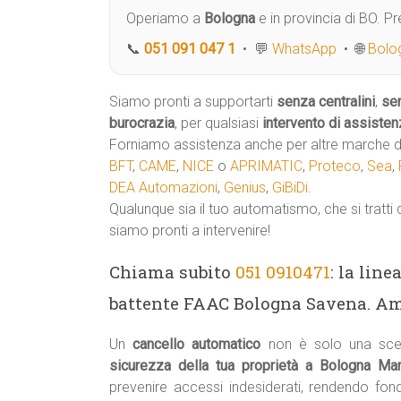
Operiamo a
Bologna
e in provincia di BO. 
📞
051 091 047 1
• 💬
WhatsApp
• 🌐
Bolog
Siamo pronti a supportarti
senza centralini
,
se
burocrazia
, per qualsiasi
intervento di assisten
Forniamo assistenza anche per altre marche di
BFT
,
CAME
,
NICE
o
APRIMATIC
,
Proteco
,
Sea
,
DEA Automazioni
,
Genius
,
GiBiDi
.
Qualunque sia il tuo automatismo, che si tratti 
siamo pronti a intervenire!
Chiama subito
051 0910471
: la lin
battente FAAC Bologna Savena. Ama
Un
cancello automatico
non è solo una scel
sicurezza della tua proprietà a Bologna Ma
prevenire accessi indesiderati, rendendo fo