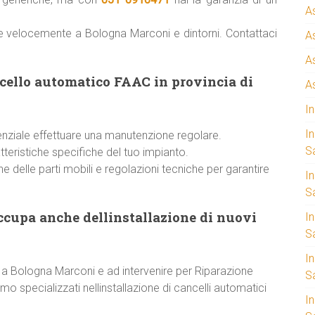
A
re velocemente a Bologna Marconi e dintorni. Contattaci
A
A
ncello automatico FAAC in provincia di
A
I
I
enziale effettuare una manutenzione regolare.
S
atteristiche specifiche del tuo impianto.
one delle parti mobili e regolazioni tecniche per garantire
I
Sa
ccupa anche dellinstallazione di nuovi
I
S
I
C a Bologna Marconi e ad intervenire per Riparazione
S
specializzati nellinstallazione di cancelli automatici
I