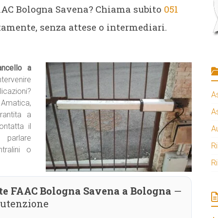
FAAC Bologna Savena? Chiama subito
051
tamente, senza attese o intermediari.
ancello a
ntervenire
azioni?
A
o Amatica,
A
rantita a
ntatta il
A
arlare
R
ralini o
R
nte FAAC Bologna Savena a Bologna
—
nutenzione