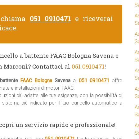
S
A
, chiama
051 0910471
e riceverai
Sa
icace.
A
S
A
ancello a battente FAAC Bologna Savena e
S
a Marconi? Contattaci al
051 0910471
!
A
S
 battente
FAAC Bologna
Savena
al
051 0910471
offre
ate e installazioni di motori FAAC.
A
uzioni più adatte alle tue esigenze, con la possibilità di
S
il sistema più indicato per il tuo cancello automatico a
A
S
copri un servizio rapido e professionale!
A
S
ni generiche, ma con
051 0910471
hai la garanzia di un