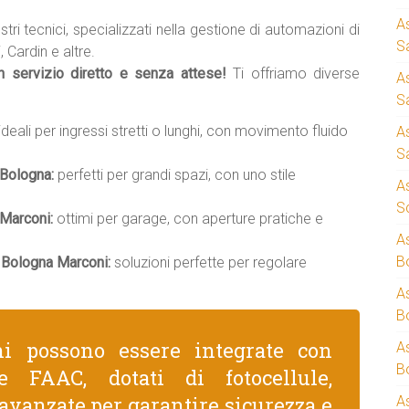
A
stri tecnici, specializzati nella gestione di automazioni di
S
 Cardin e altre.
un servizio diretto e senza attese!
Ti offriamo diverse
A
S
ideali per ingressi stretti o lunghi, con movimento fluido
A
S
 Bologna:
perfetti per grandi spazi, con uno stile
A
S
 Marconi:
ottimi per garage, con aperture pratiche e
A
B
 Bologna Marconi:
soluzioni perfette per regolare
A
B
ni possono essere integrate con
A
B
e FAAC, dotati di fotocellule,
avanzate per garantire sicurezza e
A