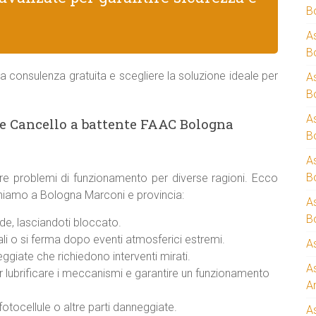
B
A
B
a consulenza gratuita e scegliere la soluzione ideale per
A
B
A
e Cancello a battente FAAC Bologna
B
A
B
re problemi di funzionamento per diverse ragioni. Ecco
veniamo a Bologna Marconi e provincia:
A
B
e, lasciandoti bloccato.
i o si ferma dopo eventi atmosferici estremi.
A
giate che richiedono interventi mirati.
A
er lubrificare i meccanismi e garantire un funzionamento
A
otocellule o altre parti danneggiate.
A