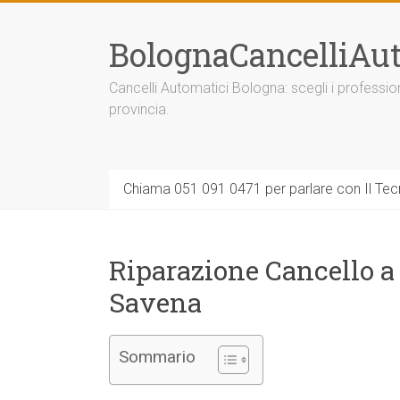
Vai
al
BolognaCancelliAut
contenuto
Cancelli Automatici Bologna: scegli i professi
provincia.
Chiama 051 091 0471 per parlare con Il Tecn
Riparazione Cancello a
Savena
Sommario