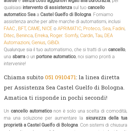
attese
e
senza costi aggiuntivi legati alla burocrazia
, per
qualsiasi
intervento di assistenza
sul tuo
cancello
automatico
Sea
a
Castel Guelfo di Bologna
. Forniamo
assistenza anche per altre marche di automatismi, inclusi
FAAC
,
BFT
,
CAME
,
NICE
o
APRIMATIC
,
Proteco
,
Sea
,
Fadini
,
Ditec
,
Beninca
,
Erreka
,
Roger
.
Somfy
,
Cardin
,
Tau
,
DEA
Automazioni
,
Genius
,
GiBiDi
.
Qualunque sia il tuo automatismo, che si tratti di un
cancello
,
una
sbarra
o un
portone automatico
, noi siamo pronti a
intervenire!
Chiama subito
051 0910471
: la linea diretta
per Assistenza Sea Castel Guelfo di Bologna.
Amatica ti risponde in pochi secondi!
Un
cancello automatico
non è solo una scelta di comodità,
ma una soluzione per aumentare la
sicurezza della tua
proprietà a Castel Guelfo di Bologna
. Con sistemi di chiusura