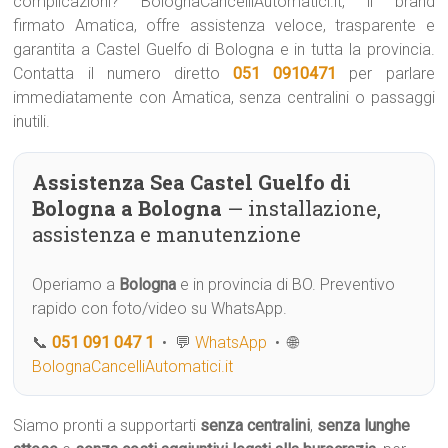
complicazioni? BolognaCancelliAutomatici.it, il brand
firmato Amatica, offre assistenza veloce, trasparente e
garantita a Castel Guelfo di Bologna e in tutta la provincia.
Contatta il numero diretto
051 0910471
per parlare
immediatamente con Amatica, senza centralini o passaggi
inutili.
Assistenza Sea Castel Guelfo di
Bologna a Bologna
— installazione,
assistenza e manutenzione
Operiamo a
Bologna
e in provincia di BO. Preventivo
rapido con foto/video su WhatsApp.
📞
051 091 047 1
• 💬
WhatsApp
• 🌐
BolognaCancelliAutomatici.it
Siamo pronti a supportarti
senza centralini
,
senza lunghe