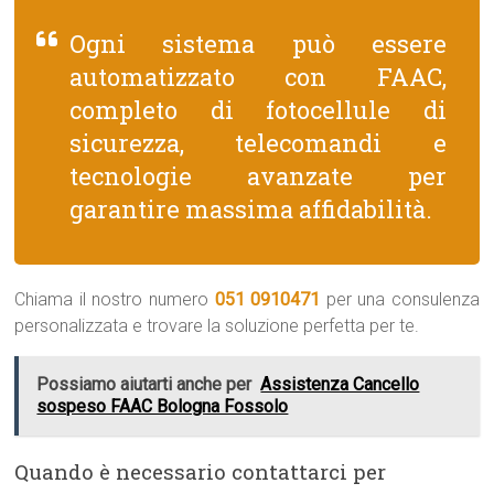
Ogni sistema può essere
automatizzato con FAAC,
completo di fotocellule di
sicurezza, telecomandi e
tecnologie avanzate per
garantire massima affidabilità.
Chiama il nostro numero
051 0910471
per una consulenza
personalizzata e trovare la soluzione perfetta per te.
Possiamo aiutarti anche per
Assistenza Cancello
sospeso FAAC Bologna Fossolo
Quando è necessario contattarci per