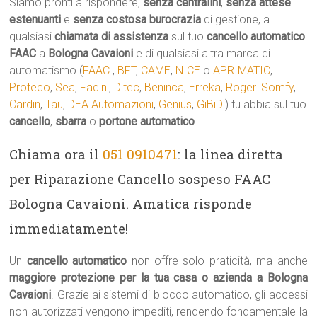
Siamo pronti a rispondere,
senza centralini
,
senza attese
estenuanti
e
senza costosa burocrazia
di gestione, a
qualsiasi
chiamata di assistenza
sul tuo
cancello automatico
FAAC
a
Bologna Cavaioni
e di qualsiasi altra marca di
automatismo (
FAAC
,
BFT
,
CAME
,
NICE
o
APRIMATIC
,
Proteco
,
Sea
,
Fadini
,
Ditec
,
Beninca
,
Erreka
,
Roger
.
Somfy
,
Cardin
,
Tau
,
DEA Automazioni
,
Genius
,
GiBiDi
) tu abbia sul tuo
cancello
,
sbarra
o
portone automatico
.
Chiama ora il
051 0910471
: la linea diretta
per Riparazione Cancello sospeso FAAC
Bologna Cavaioni. Amatica risponde
immediatamente!
Un
cancello automatico
non offre solo praticità, ma anche
maggiore protezione per la tua casa o azienda a Bologna
Cavaioni
. Grazie ai sistemi di blocco automatico, gli accessi
non autorizzati vengono impediti, rendendo fondamentale la