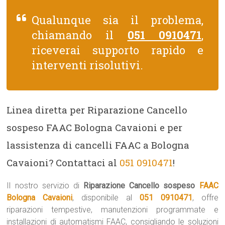
Qualunque sia il problema,
chiamando il
051 0910471
,
riceverai supporto rapido e
interventi risolutivi.
Linea diretta per Riparazione Cancello
sospeso FAAC Bologna Cavaioni e per
lassistenza di cancelli FAAC a Bologna
Cavaioni? Contattaci al
051 0910471
!
Il nostro servizio di
Riparazione Cancello sospeso
FAAC
Bologna Cavaioni
, disponibile al
051 0910471
, offre
riparazioni tempestive, manutenzioni programmate e
installazioni di automatismi FAAC, consigliando le soluzioni