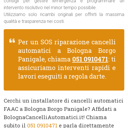
consigli per gestire lemergenza e programmare un
intervento risolutivo nel minor tempo possibile.
Utilizziamo solo ricambi originali per offrirti la massima
qualità e trasparenza nei costi.
Per un SOS riparazione cancelli
automatici a Bologna Borgo
Panigale, chiama
051 0910471
: ti
assicuriamo interventi rapidi e
lavori eseguiti a regola darte.
Cerchi un installatore di cancelli automatici
FAAC a Bologna Borgo Panigale? Affidati a
BolognaCancelliAutomatici.it! Chiama
subito il
051 0910471
e parla direttamente