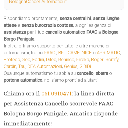
BolognaCancelliAutomatici.it
Rispondiamo prontamente,
senza centralini
,
senza lunghe
attese
e
senza burocrazia costosa
, a ogni esigenza di
assistenza
per il tuo
cancello automatico
FAAC
a
Bologna
Borgo Panigale
.
Inoltre, offriamo supporto per tutte le altre marche di
automatismi, tra cui
FAAC
,
BFT
,
CAME
,
NICE
o
APRIMATIC
,
Proteco
,
Sea
,
Fadini
,
Ditec
,
Beninca
,
Erreka
,
Roger
.
Somfy
,
Cardin
,
Tau
,
DEA Automazioni
,
Genius
,
GiBiDi
.
Qualunque automatismo tu abbia su
cancello
,
sbarra
o
portone automatico
, noi siamo pronti ad aiutarti!
Chiama ora il
051 0910471
: la linea diretta
per Assistenza Cancello scorrevole FAAC
Bologna Borgo Panigale. Amatica risponde
immediatamente!