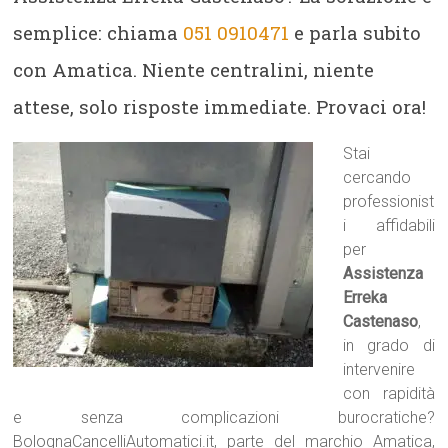
semplice: chiama
051 0910471
e parla subito
con Amatica. Niente centralini, niente
attese, solo risposte immediate. Provaci ora!
Stai
cercando
professionist
i affidabili
per
Assistenza
Erreka
Castenaso
,
in grado di
intervenire
con rapidità
e senza complicazioni burocratiche?
BolognaCancelliAutomatici.it, parte del marchio Amatica,