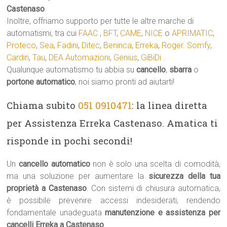
Castenaso
.
Inoltre, offriamo supporto per tutte le altre marche di
automatismi, tra cui
FAAC
,
BFT
,
CAME
,
NICE
o
APRIMATIC
,
Proteco
,
Sea
,
Fadini
,
Ditec
,
Beninca
,
Erreka
,
Roger
.
Somfy
,
Cardin
,
Tau
,
DEA Automazioni
,
Genius
,
GiBiDi
.
Qualunque automatismo tu abbia su
cancello
,
sbarra
o
portone automatico
, noi siamo pronti ad aiutarti!
Chiama subito
051 0910471
: la linea diretta
per Assistenza Erreka Castenaso. Amatica ti
risponde in pochi secondi!
Un
cancello automatico
non è solo una scelta di comodità,
ma una soluzione per aumentare la
sicurezza della tua
proprietà a Castenaso
. Con sistemi di chiusura automatica,
è possibile prevenire accessi indesiderati, rendendo
fondamentale unadeguata
manutenzione e assistenza per
cancelli Erreka a Castenaso
.