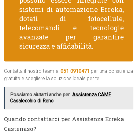
possono essere integrate con
sistemi di automazione Erreka,
dotati di fotocellule,
telecomandi e tecnologie
avanzate per garantire
sicurezza e affidabilità.
Contatta il nostro team al
051 0910471
per una consulenza
gratuita e scegliere la soluzione ideale per te.
Possiamo aiutarti anche per
Assistenza CAME
Casalecchio di Reno
Quando contattarci per Assistenza Erreka
Castenaso?