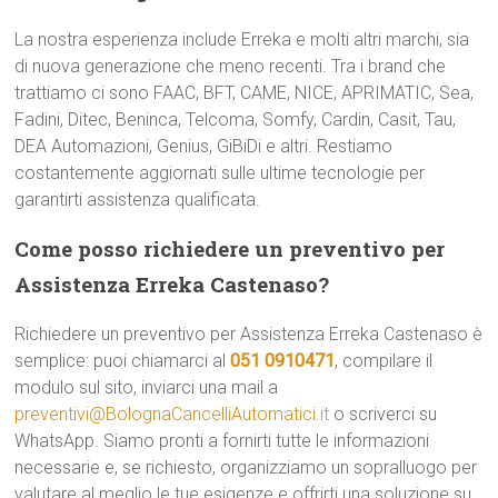
La nostra esperienza include Erreka e molti altri marchi, sia
di nuova generazione che meno recenti. Tra i brand che
trattiamo ci sono FAAC, BFT, CAME, NICE, APRIMATIC, Sea,
Fadini, Ditec, Beninca, Telcoma, Somfy, Cardin, Casit, Tau,
DEA Automazioni, Genius, GiBiDi e altri. Restiamo
costantemente aggiornati sulle ultime tecnologie per
garantirti assistenza qualificata.
Come posso richiedere un preventivo per
Assistenza Erreka Castenaso?
Richiedere un preventivo per Assistenza Erreka Castenaso è
semplice: puoi chiamarci al
051 0910471
, compilare il
modulo sul sito, inviarci una mail a
preventivi@BolognaCancelliAutomatici.it
o scriverci su
WhatsApp. Siamo pronti a fornirti tutte le informazioni
necessarie e, se richiesto, organizziamo un sopralluogo per
valutare al meglio le tue esigenze e offrirti una soluzione su