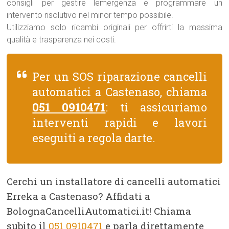
consigli per gestire lemergenza e programmare un
intervento risolutivo nel minor tempo possibile.
Utilizziamo solo ricambi originali per offrirti la massima
qualità e trasparenza nei costi.
Per un SOS riparazione cancelli
automatici a Castenaso, chiama
051 0910471
: ti assicuriamo
interventi rapidi e lavori
eseguiti a regola darte.
Cerchi un installatore di cancelli automatici
Erreka a Castenaso? Affidati a
BolognaCancelliAutomatici.it! Chiama
subito il
051 0910471
e parla direttamente