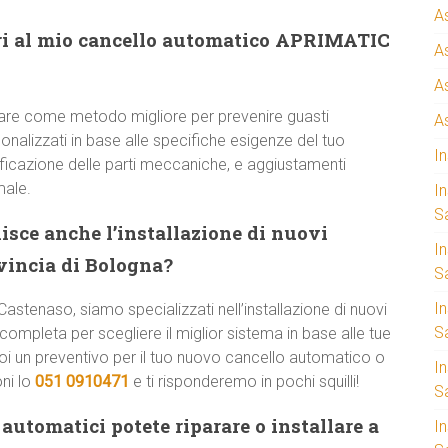
A
ri al mio cancello automatico APRIMATIC
A
A
are come metodo migliore per prevenire guasti
A
onalizzati in base alle specifiche esigenze del tuo
I
rificazione delle parti meccaniche, e aggiustamenti
male.
I
S
isce anche l’installazione di nuovi
I
ovincia di Bologna?
Sa
I
Castenaso, siamo specializzati nell’installazione di nuovi
S
ompleta per scegliere il miglior sistema in base alle tue
uoi un preventivo per il tuo nuovo cancello automatico o
I
i lo
051 0910471
e ti risponderemo in pochi squilli!
S
automatici potete riparare o installare a
I