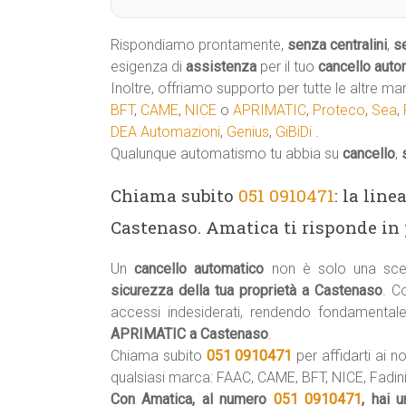
Rispondiamo prontamente,
senza centralini
,
s
esigenza di
assistenza
per il tuo
cancello auto
Inoltre, offriamo supporto per tutte le altre ma
BFT
,
CAME
,
NICE
o
APRIMATIC
,
Proteco
,
Sea
,
DEA Automazioni
,
Genius
,
GiBiDi
.
Qualunque automatismo tu abbia su
cancello
,
Chiama subito
051 0910471
: la lin
Castenaso. Amatica ti risponde in 
Un
cancello automatico
non è solo una scel
sicurezza della tua proprietà a Castenaso
. C
accessi indesiderati, rendendo fondamental
APRIMATIC a Castenaso
.
Chiama subito
051 0910471
per affidarti ai no
qualsiasi marca: FAAC, CAME, BFT, NICE, Fadini,
Con Amatica, al numero
051 0910471
, hai 