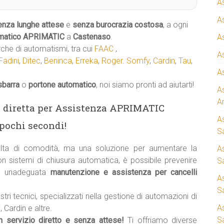
A
A
enza lunghe attese
e
senza burocrazia costosa
, a ogni
matico
APRIMATIC
a
Castenaso
.
A
rche di automatismi, tra cui
FAAC
,
A
Fadini
,
Ditec
,
Beninca
,
Erreka
,
Roger
.
Somfy
,
Cardin
,
Tau
,
A
sbarra
o
portone automatico
, noi siamo pronti ad aiutarti!
A
A
ea diretta per Assistenza APRIMATIC
A
pochi secondi!
S
ta di comodità, ma una soluzione per aumentare la
A
on sistemi di chiusura automatica, è possibile prevenire
Sa
e unadeguata
manutenzione e assistenza per cancelli
A
S
stri tecnici, specializzati nella gestione di automazioni di
A
 Cardin e altre.
S
un servizio diretto e senza attese!
Ti offriamo diverse