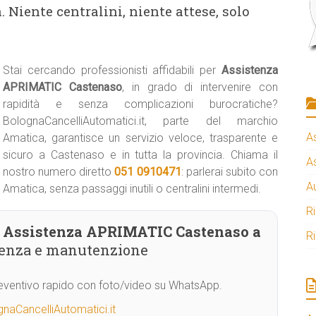
 Niente centralini, niente attese, solo
Stai cercando professionisti affidabili per
Assistenza
APRIMATIC Castenaso
, in grado di intervenire con
rapidità e senza complicazioni burocratiche?
BolognaCancelliAutomatici.it, parte del marchio
A
Amatica, garantisce un servizio veloce, trasparente e
sicuro a Castenaso e in tutta la provincia. Chiama il
A
nostro numero diretto
051 0910471
: parlerai subito con
A
Amatica, senza passaggi inutili o centralini intermedi.
R
Assistenza APRIMATIC Castenaso a
R
stenza e manutenzione
Preventivo rapido con foto/video su WhatsApp.
naCancelliAutomatici.it