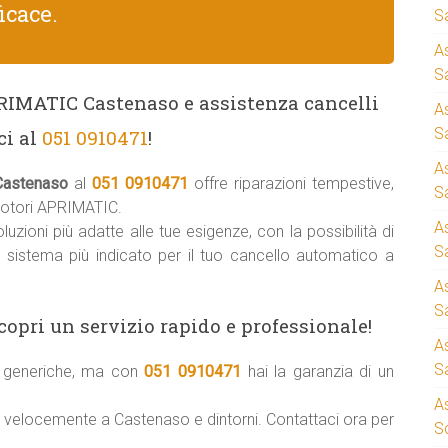
icace.
S
A
Sa
PRIMATIC Castenaso e assistenza cancelli
A
S
ci al
051 0910471
!
A
Castenaso
al
051 0910471
offre riparazioni tempestive,
S
motori APRIMATIC.
A
uzioni più adatte alle tue esigenze, con la possibilità di
S
il sistema più indicato per il tuo cancello automatico a
A
S
copri un servizio rapido e professionale!
A
S
ni generiche, ma con
051 0910471
hai la garanzia di un
A
e velocemente a Castenaso e dintorni. Contattaci ora per
S