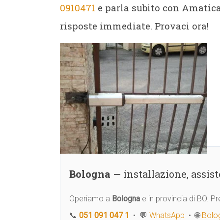
0910471
e parla subito con Amatica.
risposte immediate. Provaci ora!
Bologna
— installazione, assi
Operiamo a
Bologna
e in provincia di BO. 
📞
051 091 047 1
• 💬
WhatsApp
• 🌐
Bolog