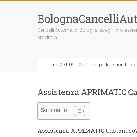
Vai
al
BolognaCancelliAut
contenuto
Cancelli Automatici Bologna: scegli i professi
provincia.
Chiama 051 091 0471 per parlare con Il Tecn
Assistenza APRIMATIC Ca
Sommario
Assistenza APRIMATIC Castenaso?