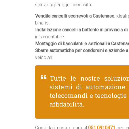
soluzioni per ogni necessità:
Vendita cancelli scorrevoli a Castenaso:
ideali 
binario.
Installazione cancelli a battente in provincia di
intramontabile.
Montaggio di basculanti e sezionali a Castena
Sbarre automatiche per condomini e aziende a
veicolari.
Tutte le nostre soluzio
sistemi di automazione A
telecomandi e tecnologie 
affidabilità.
Contatta il nostro team al
051 0910471
per un