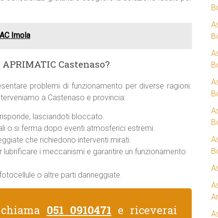
B
A
AC Imola
B
A
za APRIMATIC Castenaso?
B
A
sentare problemi di funzionamento per diverse ragioni.
B
 interveniamo a Castenaso e provincia:
A
isponde, lasciandoti bloccato.
B
i o si ferma dopo eventi atmosferici estremi.
A
giate che richiedono interventi mirati.
B
er lubrificare i meccanismi e garantire un funzionamento
A
otocellule o altre parti danneggiate.
A
A
, chiama
051 0910471
e riceverai
A