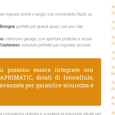
A
S
per ingressi stretti o lunghi, con movimento fluido su
A
 Bologna:
perfetti per grandi spazi, con uno stile
S
A
so:
ottimi per garage, con aperture pratiche e sicure.
S
 Castenaso:
soluzioni perfette per regolare accessi
A
S
A
ni possono essere integrate con
B
PRIMATIC, dotati di fotocellule,
A
avanzate per garantire sicurezza e
B
A
B
A
a consulenza gratuita e scegliere la soluzione ideale per