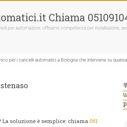
omatici.it Chiama 0510910
onisti per automazioni, offriamo competenza per installazione, 
ico per i cancelli automatici a Bologna che interviene su qualsi
stenaso

u
p
 La soluzione è semplice: chiama
051