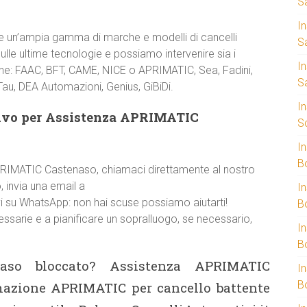
S
I
 un’ampia gamma di marche e modelli di cancelli
S
le ultime tecnologie e possiamo intervenire sia i
I
zione: FAAC, BFT, CAME, NICE o APRIMATIC, Sea, Fadini,
S
Tau, DEA Automazioni, Genius, GiBiDi.
I
tivo per Assistenza APRIMATIC
S
I
B
APRIMATIC Castenaso, chiamaci direttamente al nostro
, invia una email a
I
vi su WhatsApp: non hai scuse possiamo aiutarti!
B
cessarie e a pianificare un sopralluogo, se necessario,
I
B
aso bloccato? Assistenza APRIMATIC
I
B
mazione APRIMATIC per cancello battente