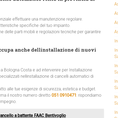
A
A
enziale effettuare una manutenzione regolare.
A
atteristiche specifiche del tuo impianto.
one delle parti mobili e regolazioni tecniche per garantire
A
I
ccupa anche dellinstallazione di nuovi
I
S
I
 a Bologna Costa e ad intervenire per Installazione
Sa
alizzati nellinstallazione di cancelli automatici di
I
S
tto alle tue esigenze di sicurezza, estetica e budget.
ama il nostro numero diretto
051 0910471
: rispondiamo
I
 impegno.
S
I
Cancello a battente FAAC Bentivoglio