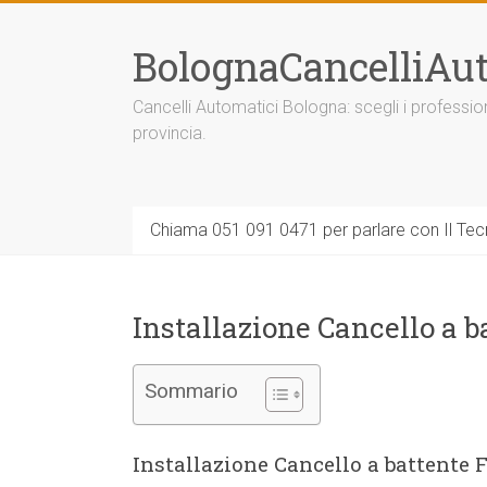
Vai
al
BolognaCancelliAut
contenuto
Cancelli Automatici Bologna: scegli i professi
provincia.
Chiama 051 091 0471 per parlare con Il Tecn
Installazione Cancello a 
Sommario
Installazione Cancello a battente