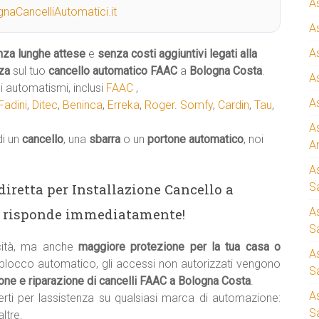
A
naCancelliAutomatici.it
A
A
nza lunghe attese
e
senza costi aggiuntivi legati alla
za
sul tuo
cancello automatico
FAAC
a
Bologna Costa
.
A
 automatismi, inclusi
FAAC
,
A
Fadini
,
Ditec
,
Beninca
,
Erreka
,
Roger
.
Somfy
,
Cardin
,
Tau
,
A
di un
cancello
, una
sbarra
o un
portone automatico
, noi
A
A
a diretta per Installazione Cancello a
S
a risponde immediatamente!
A
Sa
cità, ma anche
maggiore protezione per la tua casa o
A
i blocco automatico, gli accessi non autorizzati vengono
S
ne e riparazione di cancelli FAAC a Bologna Costa
.
A
erti per lassistenza su qualsiasi marca di automazione:
S
ltre.