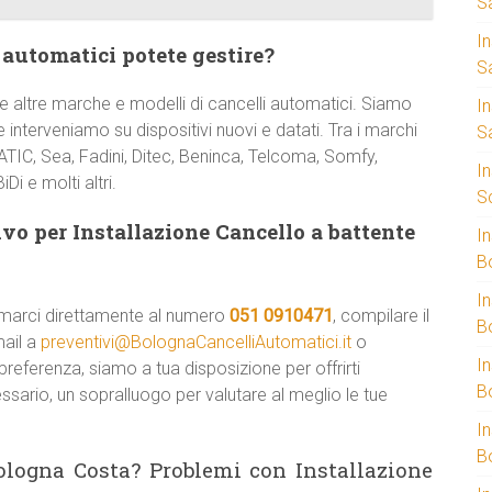
S
I
 automatici potete gestire?
S
 altre marche e modelli di cancelli automatici. Siamo
I
 interveniamo su dispositivi nuovi e datati. Tra i marchi
S
TIC, Sea, Fadini, Ditec, Beninca, Telcoma, Somfy,
I
Di e molti altri.
S
vo per Installazione Cancello a battente
I
B
I
amarci direttamente al numero
051 0910471
, compilare il
B
mail a
preventivi@BolognaCancelliAutomatici.it
o
I
referenza, siamo a tua disposizione per offrirti
B
ssario, un sopralluogo per valutare al meglio le tue
I
B
ologna Costa? Problemi con Installazione