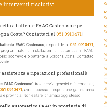
e interventi risolutivi.
S
A
Sa
ncello a battente FAAC Castenaso e per
A
S
logna Costa? Contattaci al
051 0910471
!
A
a battente FAAC Castenaso
, disponibile al
051 0910471
,
S
i programmate e installazioni di automatismi FAAC,
A
ncello scorrevole o battente a Bologna Costa. Contattaci
S
zzata.
A
 assistenza e riparazioni professionali!
S
A
ente FAAC Castenaso
” trovi servizi generici o intermediari,
S
051 0910471
, avrai accesso a esperti che garantiranno
sta e provincia. Non esitare, chiamaci oggi stesso!
A
S
ncello automatico FAAC in provincia di