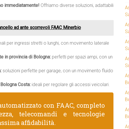
mo immediatamente!
Offriamo diverse soluzioni, adattabili
A
S
A
ncello ad ante scorrevoli FAAC Minerbio
S
A
ali per ingressi stretti o lunghi, con movimento laterale
S
te in provincia di Bologna:
perfetti per spazi ampi, con un
A
S
:
soluzioni perfette per garage, con un movimento fluido
A
B
 Bologna Costa:
ideali per regolare gli accessi veicolari.
A
B
automatizzato con FAAC, completo
A
rezza, telecomandi e tecnologie
B
ssima affidabilità.
A