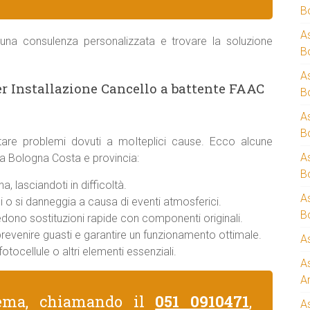
B
A
una consulenza personalizzata e trovare la soluzione
B
A
r Installazione Cancello a battente FAAC
B
A
B
are problemi dovuti a molteplici cause. Ecco alcune
A
 a Bologna Costa e provincia:
B
, lasciandoti in difficoltà.
A
 o si danneggia a causa di eventi atmosferici.
B
iedono sostituzioni rapide con componenti originali.
 prevenire guasti e garantire un funzionamento ottimale.
A
otocellule o altri elementi essenziali.
A
A
lema, chiamando il
051 0910471
,
A