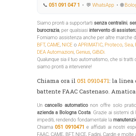
📞
051 091 047 1
• 💬
WhatsApp
• 🌐
Bolog
Siamo pronti a supportarti
senza centralini
,
se
burocrazia
, per qualsiasi
intervento di assisten
Forniamo assistenza anche per altre marche di
BFT
,
CAME
,
NICE
o
APRIMATIC
,
Proteco
,
Sea
,
DEA Automazioni
,
Genius
,
GiBiDi
.
Qualunque sia il tuo automatismo, che si tratti 
siamo pronti a intervenire!
Chiama ora il
051 0910471
: la line
battente FAAC Castenaso. Amatic
Un
cancello automatico
non offre solo prati
azienda a Bologna Costa
. Grazie ai sistemi d
impediti, rendendo fondamentale la
manutenzio
Chiama
051 0910471
e affidati ai nostri esp
FAAC, CAME, BFT, NICE, Fadini, Cardin e molte a