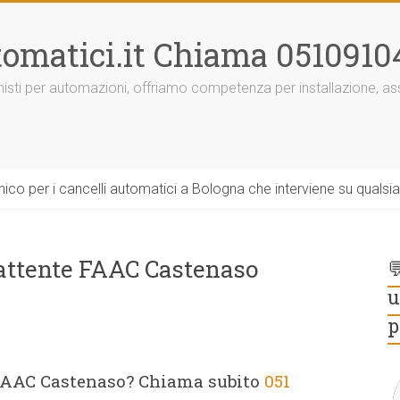
omatici.it Chiama 0510910
onisti per automazioni, offriamo competenza per installazione, 
ico per i cancelli automatici a Bologna che interviene su qualsi
battente FAAC Castenaso

u
p
 FAAC Castenaso? Chiama subito
051