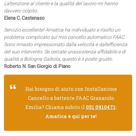
Lattenzione al cliente e la qualità del lavoro mi hanno
davvero colpito.
Elena C. Castenaso
Servizio eccellente! Amatica ha individuato e risolto un
problema complicato sul mio cancello automatico FAAC.
Sono rimasto impressionato dalla velocità e dallefficienza
del suo intervento. Se cercate unassistenza affidabile e di
qualità a Bologna Gaibola, questo è il posto giusto.
Roberto N. San Giorgio di Piano
Hai bisogno di aiuto con Installazione
Cancello a battente FAAC Granarolo
Emilia? Chiama subito il
051 0910471
:
Amatica è qui per te!