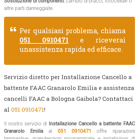
Sostituzione di componenti:
cambio di bracci, fotocellule o
altre parti danneggiate.
Per qualsiasi problema, chiama
051 0910471
e riceverai
unassistenza rapida ed efficace.
Servizio diretto per Installazione Cancello a
battente FAAC Granarolo Emilia e assistenza
cancelli FAAC a Bologna Gaibola? Contattaci
al
051 0910471
!
Il nostro servizio di
Installazione Cancello a battente FAAC
Granarolo Emilia
al
051 0910471
offre riparazioni
tempestive, manutenzioni programmate e installazioni di