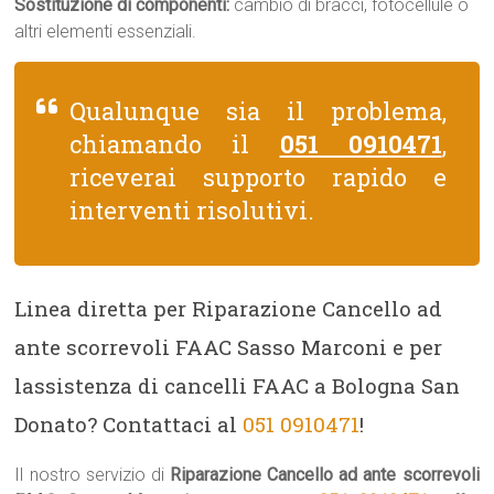
Sostituzione di componenti:
cambio di bracci, fotocellule o
altri elementi essenziali.
Qualunque sia il problema,
chiamando il
051 0910471
,
riceverai supporto rapido e
interventi risolutivi.
Linea diretta per Riparazione Cancello ad
ante scorrevoli FAAC Sasso Marconi e per
lassistenza di cancelli FAAC a Bologna San
Donato? Contattaci al
051 0910471
!
Il nostro servizio di
Riparazione Cancello ad ante scorrevoli