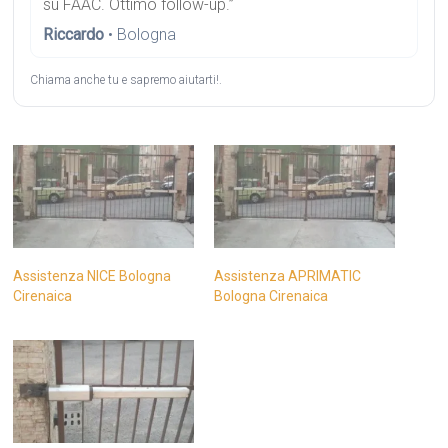
su FAAC. Ottimo follow-up.”
Riccardo
• Bologna
Chiama anche tu e sapremo aiutarti!.
Assistenza NICE Bologna
Assistenza APRIMATIC
Cirenaica
Bologna Cirenaica