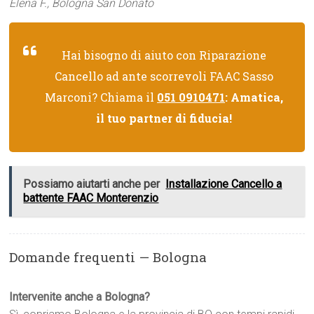
Elena F., Bologna San Donato
Hai bisogno di aiuto con Riparazione
Cancello ad ante scorrevoli FAAC Sasso
Marconi? Chiama il
051 0910471
: Amatica,
il tuo partner di fiducia!
Possiamo aiutarti anche per
Installazione Cancello a
battente FAAC Monterenzio
Domande frequenti — Bologna
Intervenite anche a Bologna?