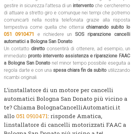
gestire in sicurezza l’attesa di un
intervento
che cercheremo
di attuare a stretto giro e comunque nei tempi che potremo
comunicarti nella nostra telefonata grazie alla risposta
tempestiva come quella che otterrai
chiamando subito lo
051 0910471
e richiedere un
SOS riparazione cancelli
automatici a Bologna San Donato
.
Un contatto
diretto
consentirà di ottenere, ad esempio, un
immediato
pronto intervento assistenza e riparazione FAAC
a Bologna San Donato
nel minor tempo possibile eseguita a
regola darte e con una
spesa chiara fin da subito
utilizzando
ricambi originali.
L’installatore di un motore per cancelli
automatici Bologna San Donato più vicino a
te? Chiama BolognaCancelliAutomatici.it
allo
051 0910471
: risponde Amatica,
linstallatore di cancelli motorizzati FAAC a
Bologna San Donato più vicino a te!