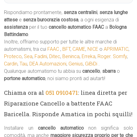
Rispondiamo prontamente,
senza centralini
,
senza lunghe
attese
e
senza burocrazia costosa
, a ogni esigenza di
assistenza
per il tuo
cancello automatico
FAAC
a
Bologna
Battindarno
.
Inoltre, offriamo supporto per tutte le altre marche di
automatismi, tra cui
FAAC
,
BFT
,
CAME
,
NICE
o
APRIMATIC
,
Proteco
,
Sea
,
Fadini
,
Ditec
,
Beninca
,
Erreka
,
Roger
.
Somfy
,
Cardin
,
Tau
,
DEA Automazioni
,
Genius
,
GiBiDi
.
Qualunque automatismo tu abbia su
cancello
,
sbarra
o
portone automatico
, noi siamo pronti ad aiutarti!
Chiama ora al
051 0910471
: linea diretta per
Riparazione Cancello a battente FAAC
Baricella. Risponde Amatica in pochi squilli!
Installare un
cancello automatico
non significa solo
comodità, ma anche
maggiore sicurezza proprio per te che