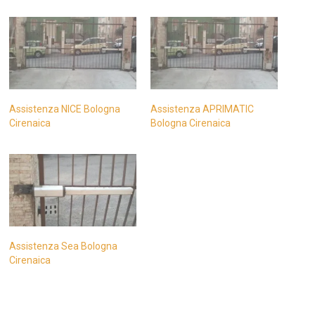
Assistenza NICE Bologna
Assistenza APRIMATIC
Cirenaica
Bologna Cirenaica
Assistenza Sea Bologna
Cirenaica