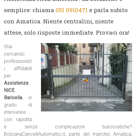
semplice: chiama
051 0910471
e parla subito
con Amatica. Niente centralini, niente
attese, solo risposte immediate. Provaci ora!
Stai
cercando
professionist
i affidabili
per
Assistenza
NICE
Baricella
, in
grado di
intervenire
con rapidità
e senza complicazioni burocratiche?
BolognaCancelliAutomatici.it, parte del marchio Amatica,