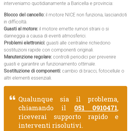
interveniamo quotidianamente a Baricella e provincia:
Blocco del cancello:
il motore NICE non funziona, lasciandoti
in difficoltà.
Guasti al motore:
il motore emette rumori strani o si
danneggia a causa di eventi atmosferici.
Problemi elettronici:
guasti alle centraline richiedono
sostituzioni rapide con componenti originali.
Manutenzione regolare:
controlli periodici per prevenire
guasti e garantire un funzionamento ottimale.
Sostituzione di componenti:
cambio di bracci, fotocellule o
altri elementi essenziali.
Qualunque sia il problema,
chiamando il
051 0910471
,
riceverai supporto rapido e
interventi risolutivi.