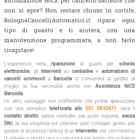
automazione NICE per cancello battente che
non si apre? Non restare chiuso in cortile,
BolognaCancelliAutomatici.it ripara ogni
tipo di guasto e ti aiuterà, con una
manutenzione programmata, a non farlo
ricapitare!
L’esperienza nella
riparazione
di guasti alle
schede
elettroniche
, gli
interventi
su
centraline
e
automatismi di
cancelli scorrevoli
a
Baricella
ci consentirà di gestire al
meglio la tua necessità anche per
Assistenza NICE
Baricella.
Un altro vantaggio non indifferente che potrai apprezzare
con una semplice
telefonata allo
051 0910471
, sarà il
contatto diretto
, senza centralini, per poter esporre,
senza
filtri
, la tua esigenza ed ottenere quel consiglio giusto per
gestire in sicurezza l’attesa di un
intervento
che cercheremo
di attuare a stretto giro e comunque nei tempi che potremo