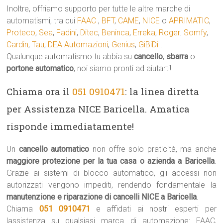
Inoltre, offriamo supporto per tutte le altre marche di
automatismi, tra cui
FAAC
,
BFT
,
CAME
,
NICE
o
APRIMATIC
,
Proteco
,
Sea
,
Fadini
,
Ditec
,
Beninca
,
Erreka
,
Roger
.
Somfy
,
Cardin
,
Tau
,
DEA Automazioni
,
Genius
,
GiBiDi
.
Qualunque automatismo tu abbia su
cancello
,
sbarra
o
portone automatico
, noi siamo pronti ad aiutarti!
Chiama ora il
051 0910471
: la linea diretta
per Assistenza NICE Baricella. Amatica
risponde immediatamente!
Un
cancello automatico
non offre solo praticità, ma anche
maggiore protezione per la tua casa o azienda a Baricella
.
Grazie ai sistemi di blocco automatico, gli accessi non
autorizzati vengono impediti, rendendo fondamentale la
manutenzione e riparazione di cancelli NICE a Baricella
.
Chiama
051 0910471
e affidati ai nostri esperti per
lassistenza su qualsiasi marca di automazione: FAAC,