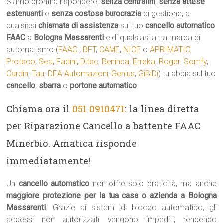
Siamo pronti a rispondere,
senza centralini
,
senza attese
estenuanti
e
senza costosa burocrazia
di gestione, a
qualsiasi
chiamata di assistenza
sul tuo
cancello automatico
FAAC
a
Bologna Massarenti
e di qualsiasi altra marca di
automatismo (
FAAC
,
BFT
,
CAME
,
NICE
o
APRIMATIC
,
Proteco
,
Sea
,
Fadini
,
Ditec
,
Beninca
,
Erreka
,
Roger
.
Somfy
,
Cardin
,
Tau
,
DEA Automazioni
,
Genius
,
GiBiDi
) tu abbia sul tuo
cancello
,
sbarra
o
portone automatico
.
Chiama ora il
051 0910471
: la linea diretta
per Riparazione Cancello a battente FAAC
Minerbio. Amatica risponde
immediatamente!
Un
cancello automatico
non offre solo praticità, ma anche
maggiore protezione per la tua casa o azienda a Bologna
Massarenti
. Grazie ai sistemi di blocco automatico, gli
accessi non autorizzati vengono impediti, rendendo