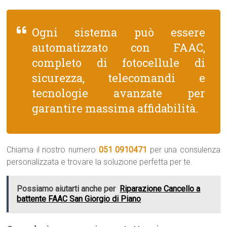
Ogni sistema può essere
automatizzato con FAAC,
completo di fotocellule di
sicurezza, telecomandi e
tecnologie avanzate per
garantire massima affidabilità.
Chiama il nostro numero
051 0910471
per una consulenza
personalizzata e trovare la soluzione perfetta per te.
Possiamo aiutarti anche per
Riparazione Cancello a
battente FAAC San Giorgio di Piano