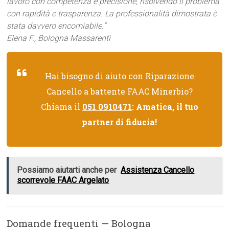
lavoro con competenza e precisione, risolvendo il problema
con rapidità e trasparenza. La professionalità dimostrata è
stata davvero encomiabile.”
Elena F., Bologna Massarenti
Hai bisogno di aiuto con Riparazione
Cancello a battente FAAC Minerbio?
Chiama il
051 0910471
: Amatica, il tuo
partner di fiducia!
Possiamo aiutarti anche per
Assistenza Cancello
scorrevole FAAC Argelato
Domande frequenti — Bologna