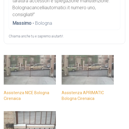
taratura accessori e spiegazione manutenzione.
Bolognacancelliautomatici.it numero uno,
consigliati!”
Massimo
• Bologna
Chiama anche tu e sapremo aiutarti!.
Assistenza NICE Bologna
Assistenza APRIMATIC
Cirenaica
Bologna Cirenaica