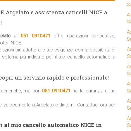
S
CE Argelato e assistenza cancelli NICE a
A
1
!
Sa
A
elato
al
051 0910471
offre riparazioni tempestive,
S
otori NICE.
A
uzioni più adatte alle tue esigenze, con la possibilità di
S
il sistema più indicato per il tuo cancello automatico a
A
S
copri un servizio rapido e professionale!
A
ni generiche, ma con
051 0910471
hai la garanzia di un
S
A
re velocemente a Argelato e dintorni. Contattaci ora per
S
A
i al mio cancello automatico NICE in
S