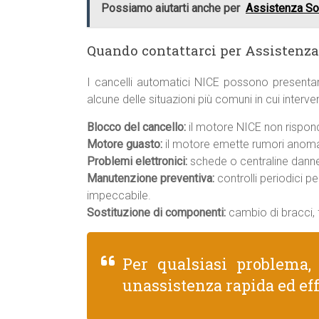
Possiamo aiutarti anche per
Assistenza So
Quando contattarci per Assistenza
I cancelli automatici NICE possono presenta
alcune delle situazioni più comuni in cui interv
Blocco del cancello:
il motore NICE non rispond
Motore guasto:
il motore emette rumori anomal
Problemi elettronici:
schede o centraline danneg
Manutenzione preventiva:
controlli periodici p
impeccabile.
Sostituzione di componenti:
cambio di bracci, f
Per qualsiasi problema
unassistenza rapida ed eff