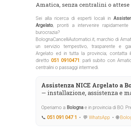
Amatica, senza centralini o attese 
Sei alla ricerca di esperti locali in
Assiste
Argelato
, pronti a intervenire rapidament
burocrazia?
BolognaCancelliAutomatici.it, marchio di Amat
un servizio tempestivo, trasparente e ga
Argelato ed in tutta la provincia; contatta 
diretto
051 0910471
: parli subito con Amati
centralini o passaggi intermedi.
Assistenza NICE Argelato a B
— installazione, assistenza e 
Operiamo a
Bologna
e in provincia di BO. 
📞
051 091 047 1
• 💬
WhatsApp
• 🌐
Bolog