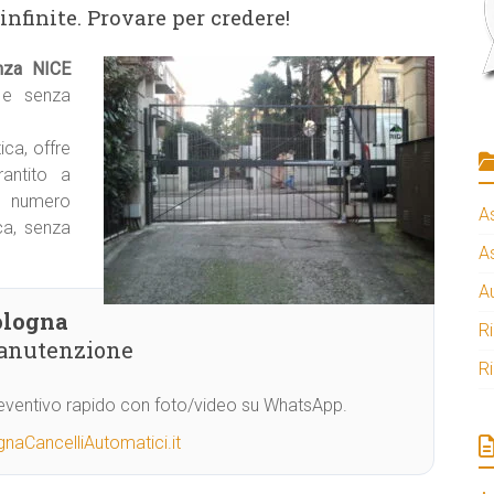
infinite. Provare per credere!
nza NICE
e e senza
ica, offre
rantito a
il numero
A
ca, senza
A
A
ologna
R
manutenzione
R
Preventivo rapido con foto/video su WhatsApp.
naCancelliAutomatici.it