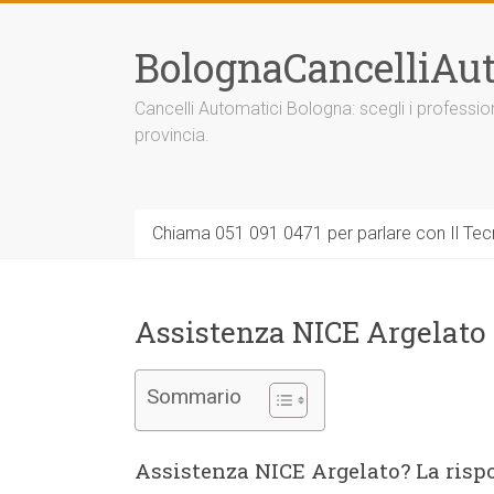
Vai
al
BolognaCancelliAut
contenuto
Cancelli Automatici Bologna: scegli i professi
provincia.
Chiama 051 091 0471 per parlare con Il Tecn
Assistenza NICE Argelato
Sommario
Assistenza NICE Argelato? La risp