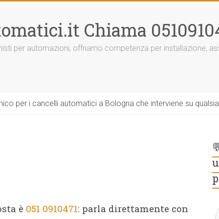
omatici.it Chiama 0510910
onisti per automazioni, offriamo competenza per installazione, 
ico per i cancelli automatici a Bologna che interviene su qualsi

u
p
osta è
051 0910471
: parla direttamente con