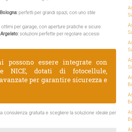
A
 Bologna:
perfetti per grandi spazi, con uno stile
S
A
ottimi per garage, con aperture pratiche e sicure.
S
Argelato:
soluzioni perfette per regolare accessi
A
S
A
ni possono essere integrate con
S
e NICE, dotati di fotocellule,
A
avanzate per garantire sicurezza e
B
A
B
A
a consulenza gratuita e scegliere la soluzione ideale per
B
A