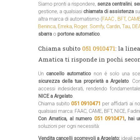
Siamo pronti a rispondere,
senza centralini
,
se
gestione, a qualsiasi
chiamata di assistenza
su
altra marca di automatismo (
FAAC
,
BFT
,
CAM
Beninca
,
Erreka
,
Roger
.
Somfy
,
Cardin
,
Tau
,
DEA
sbarra
o
portone automatico
.
Chiama subito
051 0910471
: la lin
Amatica ti risponde in pochi secon
Un
cancello automatico
non è solo una scel
sicurezza della tua proprietà a Argelato
. Co
accessi indesiderati, rendendo fondamental
NICE a Argelato
.
Chiama subito
051 0910471
per affidarti ai no
qualsiasi marca: FAAC, CAME, BFT, NICE, Fadini,
Con Amatica, al numero
051 0910471
, hai 
soluzioni per ogni necessità:
Vendita cancelli scorrevoli a Argelato:
ideali pe