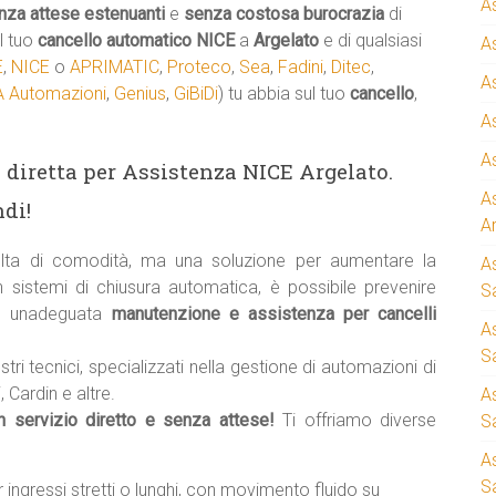
A
nza attese estenuanti
e
senza costosa burocrazia
di
l tuo
cancello automatico
NICE
a
Argelato
e di qualsiasi
A
E
,
NICE
o
APRIMATIC
,
Proteco
,
Sea
,
Fadini
,
Ditec
,
A
 Automazioni
,
Genius
,
GiBiDi
) tu abbia sul tuo
cancello
,
A
A
ea diretta per Assistenza NICE Argelato.
A
di!
A
ta di comodità, ma una soluzione per aumentare la
A
n sistemi di chiusura automatica, è possibile prevenire
S
e unadeguata
manutenzione e assistenza per cancelli
A
Sa
stri tecnici, specializzati nella gestione di automazioni di
 Cardin e altre.
A
un servizio diretto e senza attese!
Ti offriamo diverse
S
A
S
r ingressi stretti o lunghi, con movimento fluido su