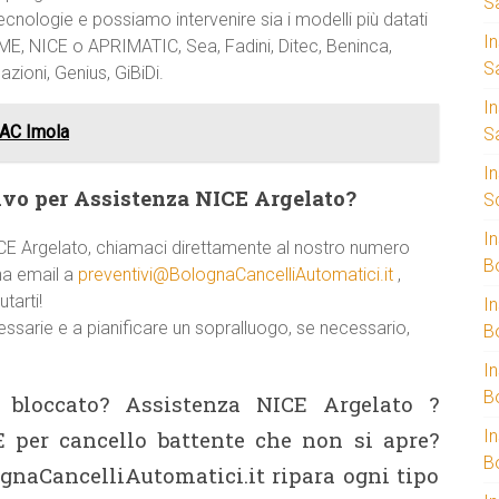
S
cnologie e possiamo intervenire sia i modelli più datati
I
AME, NICE o APRIMATIC, Sea, Fadini, Ditec, Beninca,
S
zioni, Genius, GiBiDi.
I
AC Imola
S
I
ivo per Assistenza NICE Argelato?
S
I
ICE Argelato, chiamaci direttamente al nostro numero
B
una email a
preventivi@BolognaCancelliAutomatici.it
,
tarti!
I
cessarie e a pianificare un sopralluogo, se necessario,
B
I
B
 bloccato? Assistenza NICE Argelato ?
 per cancello battente che non si apre?
I
B
ognaCancelliAutomatici.it ripara ogni tipo