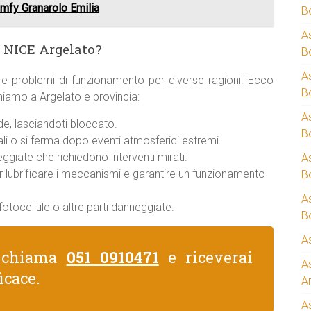
mfy Granarolo Emilia
B
A
 NICE Argelato?
B
A
re problemi di funzionamento per diverse ragioni. Ecco
B
eniamo a Argelato e provincia:
A
e, lasciandoti bloccato.
B
i o si ferma dopo eventi atmosferici estremi.
giate che richiedono interventi mirati.
A
er lubrificare i meccanismi e garantire un funzionamento
B
A
otocellule o altre parti danneggiate.
B
A
, chiama
051 0910471
e riceverai
A
icace.
A
A