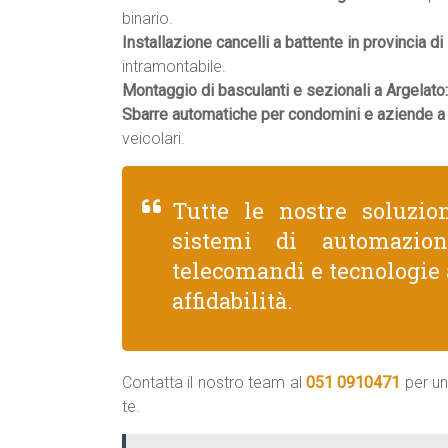
binario.
Installazione cancelli a battente in provincia di
intramontabile.
Montaggio di basculanti e sezionali a Argelato:
Sbarre automatiche per condomini e aziende a 
veicolari.
Tutte le nostre soluzio
sistemi di automazion
telecomandi e tecnologie 
affidabilità.
Contatta il nostro team al
051 0910471
per un
te.