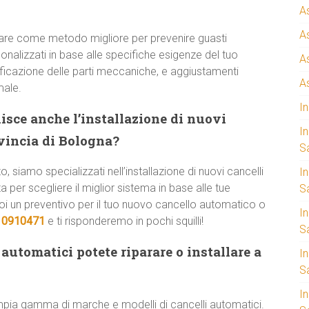
A
A
are come metodo migliore per prevenire guasti
onalizzati in base alle specifiche esigenze del tuo
A
rificazione delle parti meccaniche, e aggiustamenti
A
male.
I
isce anche l’installazione di nuovi
I
ovincia di Bologna?
S
o, siamo specializzati nell’installazione di nuovi cancelli
I
er scegliere il miglior sistema in base alle tue
Sa
uoi un preventivo per il tuo nuovo cancello automatico o
I
 0910471
e ti risponderemo in pochi squilli!
S
automatici potete riparare o installare a
I
S
I
pia gamma di marche e modelli di cancelli automatici.