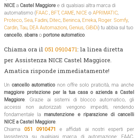
NICE
a
Castel Maggiore
e di qualsiasi altra marca di
automatismo (
FAAC
,
BFT
,
CAME
,
NICE
o
APRIMATIC
,
Proteco
,
Sea
,
Fadini
,
Ditec
,
Beninca
,
Erreka
,
Roger
.
Somfy
,
Cardin
,
Tau
,
DEA Automazioni
,
Genius
,
GiBiDi
) tu abbia sul tuo
cancello
,
sbarra
o
portone automatico
.
Chiama ora il
051 0910471
: la linea diretta
per Assistenza NICE Castel Maggiore.
Amatica risponde immediatamente!
Un
cancello automatico
non offre solo praticità, ma anche
maggiore protezione per la tua casa o azienda a Castel
Maggiore
. Grazie ai sistemi di blocco automatico, gli
accessi non autorizzati vengono impediti, rendendo
fondamentale la
manutenzione e riparazione di cancelli
NICE a Castel Maggiore
.
Chiama
051 0910471
e affidati ai nostri esperti per
lassistenza su qualsiasi marca di automazione: FAAC,