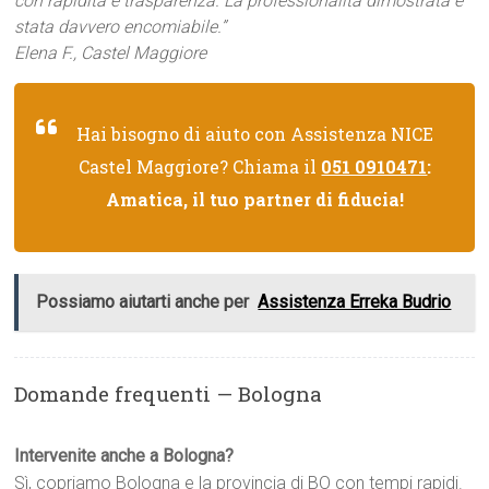
con rapidità e trasparenza. La professionalità dimostrata è
stata davvero encomiabile.”
Elena F., Castel Maggiore
Hai bisogno di aiuto con Assistenza NICE
Castel Maggiore? Chiama il
051 0910471
:
Amatica, il tuo partner di fiducia!
Possiamo aiutarti anche per
Assistenza Erreka Budrio
Domande frequenti — Bologna
Intervenite anche a Bologna?
Sì, copriamo Bologna e la provincia di BO con tempi rapidi.