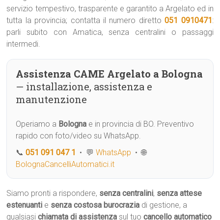
servizio tempestivo, trasparente e garantito a Argelato ed in
tutta la provincia; contatta il numero diretto
051 0910471
:
parli subito con Amatica, senza centralini o passaggi
intermedi.
Assistenza CAME Argelato a Bologna
— installazione, assistenza e
manutenzione
Operiamo a
Bologna
e in provincia di BO. Preventivo
rapido con foto/video su WhatsApp.
📞
051 091 047 1
• 💬
WhatsApp
• 🌐
BolognaCancelliAutomatici.it
Siamo pronti a rispondere,
senza centralini
,
senza attese
estenuanti
e
senza costosa burocrazia
di gestione, a
qualsiasi
chiamata di assistenza
sul tuo
cancello automatico