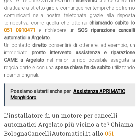
gestire in sicurezza l’attesa di un
intervento
che cercheremo
di attuare a stretto giro e comunque nei tempi che potremo
comunicarti nella nostra telefonata grazie alla risposta
tempestiva come quella che otterrai
chiamando subito lo
051 0910471
e richiedere un
SOS riparazione cancelli
automatici a Argelato
.
Un contatto
diretto
consentirà di ottenere, ad esempio, un
immediato
pronto intervento assistenza e riparazione
CAME a Argelato
nel minor tempo possibile eseguita a
regola darte e con una
spesa chiara fin da subito
utilizzando
ricambi originali.
Possiamo aiutarti anche per
Assistenza APRIMATIC
Monghidoro
L’installatore di un motore per cancelli
automatici Argelato più vicino a te? Chiama
BolognaCancelliAutomatici.it allo
051