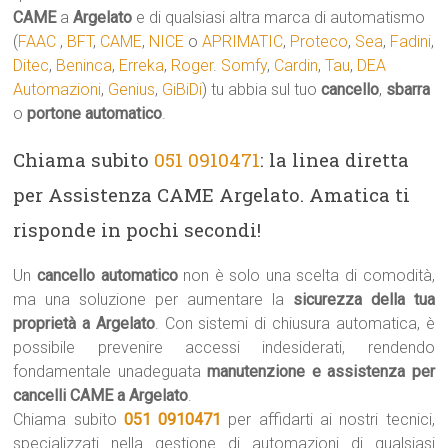
CAME
a
Argelato
e di qualsiasi altra marca di automatismo
(
FAAC
,
BFT
,
CAME
,
NICE
o
APRIMATIC
,
Proteco
,
Sea
,
Fadini
,
Ditec
,
Beninca
,
Erreka
,
Roger
.
Somfy
,
Cardin
,
Tau
,
DEA
Automazioni
,
Genius
,
GiBiDi
) tu abbia sul tuo
cancello
,
sbarra
o
portone automatico
.
Chiama subito
051 0910471
: la linea diretta
per Assistenza CAME Argelato. Amatica ti
risponde in pochi secondi!
Un
cancello automatico
non è solo una scelta di comodità,
ma una soluzione per aumentare la
sicurezza della tua
proprietà a Argelato
. Con sistemi di chiusura automatica, è
possibile prevenire accessi indesiderati, rendendo
fondamentale unadeguata
manutenzione e assistenza per
cancelli CAME a Argelato
.
Chiama subito
051 0910471
per affidarti ai nostri tecnici,
specializzati nella gestione di automazioni di qualsiasi