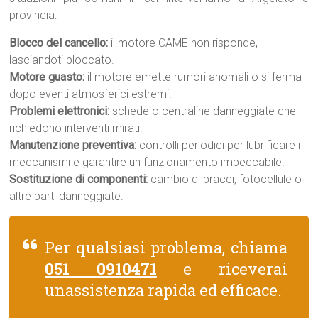
provincia:
Blocco del cancello:
il motore CAME non risponde,
lasciandoti bloccato.
Motore guasto:
il motore emette rumori anomali o si ferma
dopo eventi atmosferici estremi.
Problemi elettronici:
schede o centraline danneggiate che
richiedono interventi mirati.
Manutenzione preventiva:
controlli periodici per lubrificare i
meccanismi e garantire un funzionamento impeccabile.
Sostituzione di componenti:
cambio di bracci, fotocellule o
altre parti danneggiate.
Per qualsiasi problema, chiama
051 0910471
e riceverai
unassistenza rapida ed efficace.