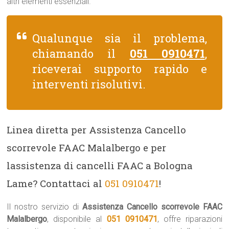
altri elementi essenziali.
Qualunque sia il problema,
chiamando il
051 0910471
,
riceverai supporto rapido e
interventi risolutivi.
Linea diretta per Assistenza Cancello
scorrevole FAAC Malalbergo e per
lassistenza di cancelli FAAC a Bologna
Lame? Contattaci al
051 0910471
!
Il nostro servizio di
Assistenza Cancello scorrevole FAAC
Malalbergo
, disponibile al
051 0910471
, offre riparazioni