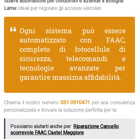
Sbarre automatiche per condomini e aziende a Bologna
Lame:
ideali per regolare gli accessi veicolari.
Ogni sistema può essere
automatizzato con FAAC,
completo di fotocellule di
sicurezza, telecomandi e
tecnologie avanzate per
garantire massima affidabilità.
Chiama il nostro numero
051 0910471
per una consulenza
personalizzata e trovare la soluzione perfetta per te.
Possiamo aiutarti anche per
Riparazione Cancello
scorrevole FAAC Castel Maggiore