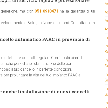
copri un servizio rapido e professionale!
A
ni generiche, ma con
051 0910471
hai la garanzia di un
A
A
re velocemente a Bologna Noce e dintorni. Contattaci ora
A
I
ancello automatico FAAC in provincia di
I
S
 effettuare controlli regolari. Con i nostri piani di
I
ifiche periodiche, lubrificazione delle parti
Sa
ono il tuo cancello in perfette condizioni.
I
e per prolungare la vita del tuo impianto FAAC e
S
I
 anche linstallazione di nuovi cancelli
S
I