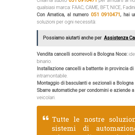
Chiama subito
051 0910471
per affidarti ai no
qualsiasi marca: FAAC, CAME, BFT, NICE, Fadini,
Con Amatica, al numero
051 0910471
, hai 
soluzioni per ogni necessità:
Possiamo aiutarti anche per
Assistenza Ca
Vendita cancelli scorrevoli a Bologna Noce:
ide
binario.
Installazione cancelli a battente in provincia di
intramontabile.
Montaggio di basculanti e sezionali a Bologna
Sbarre automatiche per condomini e aziende a
veicolari.
Tutte le nostre soluzio
sistemi di automazion