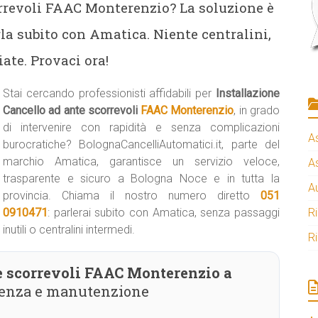
orrevoli FAAC Monterenzio? La soluzione è
la subito con Amatica. Niente centralini,
ate. Provaci ora!
Stai cercando professionisti affidabili per
Installazione
Cancello ad ante scorrevoli
FAAC Monterenzio
, in grado
di intervenire con rapidità e senza complicazioni
A
burocratiche? BolognaCancelliAutomatici.it, parte del
marchio Amatica, garantisce un servizio veloce,
A
trasparente e sicuro a Bologna Noce e in tutta la
A
provincia. Chiama il nostro numero diretto
051
0910471
: parlerai subito con Amatica, senza passaggi
R
inutili o centralini intermedi.
R
e scorrevoli FAAC Monterenzio a
stenza e manutenzione