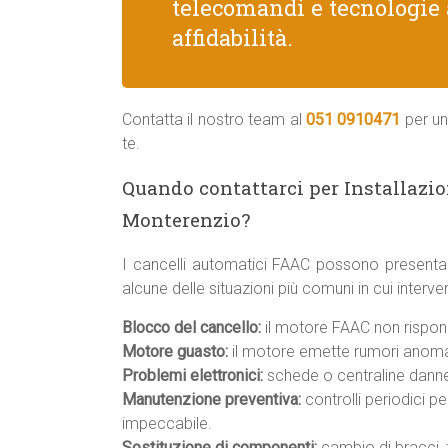
telecomandi e tecnologie 
affidabilità.
Contatta il nostro team al
051 0910471
per un
te.
Quando contattarci per Installazi
Monterenzio?
I cancelli automatici FAAC possono presenta
alcune delle situazioni più comuni in cui inte
Blocco del cancello:
il motore FAAC non rispond
Motore guasto:
il motore emette rumori anomal
Problemi elettronici:
schede o centraline danneg
Manutenzione preventiva:
controlli periodici p
impeccabile.
Sostituzione di componenti:
cambio di bracci, f