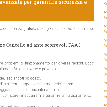
avanzate per garantire sicurezza e
B
A
B
A
a consulenza gratuita e scegliere la soluzione ideale per
B
A
one Cancello ad ante scorrevoli FAAC
B
A
B
re problemi di funzionamento per diverse ragioni. Ecco
A
rveniamo a Bologna Noce e provincia:
B
e, lasciandoti bloccato.
A
i o si ferma dopo eventi atmosferici estremi.
giate che richiedono interventi mirati.
A
er lubrificare i meccanismi e garantire un funzionamento
A
A
otocellule o altre parti danneggiate.