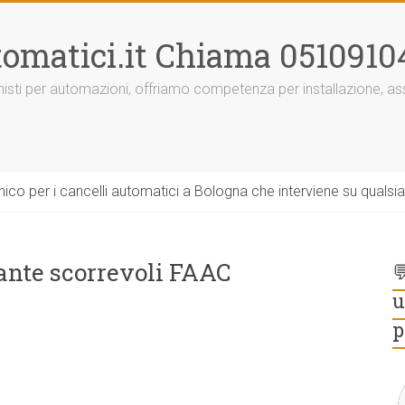
omatici.it Chiama 0510910
onisti per automazioni, offriamo competenza per installazione, 
ico per i cancelli automatici a Bologna che interviene su qualsi
 ante scorrevoli FAAC

u
p