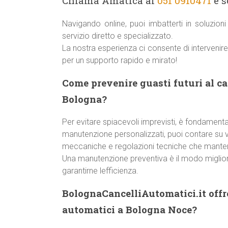
Chiama Amatica al
051 0910471
e s
Navigando online, puoi imbatterti in soluzio
servizio diretto e specializzato.
La nostra esperienza ci consente di interveni
per un supporto rapido e mirato!
Come prevenire guasti futuri al c
Bologna?
Per evitare spiacevoli imprevisti, è fondamentale
manutenzione personalizzati, puoi contare su ver
meccaniche e regolazioni tecniche che manteng
Una manutenzione preventiva è il modo miglior
garantirne lefficienza.
BolognaCancelliAutomatici.it offre
automatici a Bologna Noce?