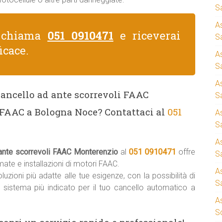
S
A
, chiama
051 0910471
e riceverai
Sa
icace.
A
S
A
 Cancello ad ante scorrevoli FAAC
S
 FAAC a Bologna Noce? Contattaci al
051
A
S
A
 ante scorrevoli FAAC Monterenzio
al
051 0910471
offre
S
ate e installazioni di motori FAAC.
A
uzioni più adatte alle tue esigenze, con la possibilità di
S
il sistema più indicato per il tuo cancello automatico a
A
S