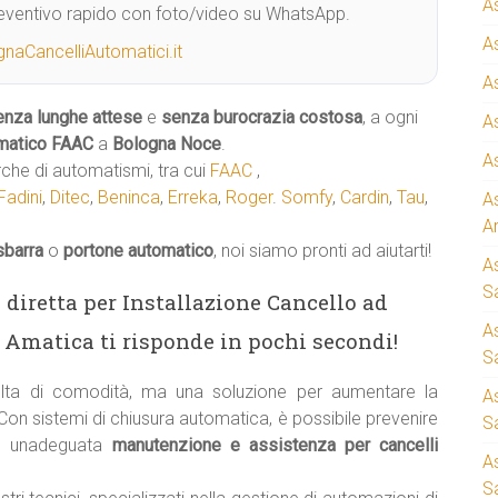
A
Preventivo rapido con foto/video su WhatsApp.
A
naCancelliAutomatici.it
A
enza lunghe attese
e
senza burocrazia costosa
, a ogni
A
matico
FAAC
a
Bologna Noce
.
A
rche di automatismi, tra cui
FAAC
,
Fadini
,
Ditec
,
Beninca
,
Erreka
,
Roger
.
Somfy
,
Cardin
,
Tau
,
A
A
sbarra
o
portone automatico
, noi siamo pronti ad aiutarti!
A
S
ea diretta per Installazione Cancello ad
A
 Amatica ti risponde in pochi secondi!
Sa
ta di comodità, ma una soluzione per aumentare la
A
 Con sistemi di chiusura automatica, è possibile prevenire
S
e unadeguata
manutenzione e assistenza per cancelli
A
S