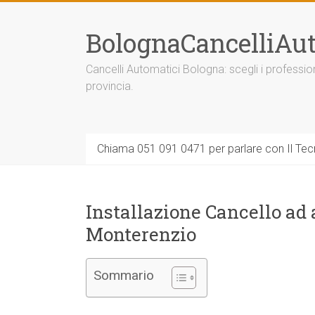
Vai
al
BolognaCancelliAut
contenuto
Cancelli Automatici Bologna: scegli i professi
provincia.
Chiama 051 091 0471 per parlare con Il Tecn
Installazione Cancello ad
Monterenzio
Sommario