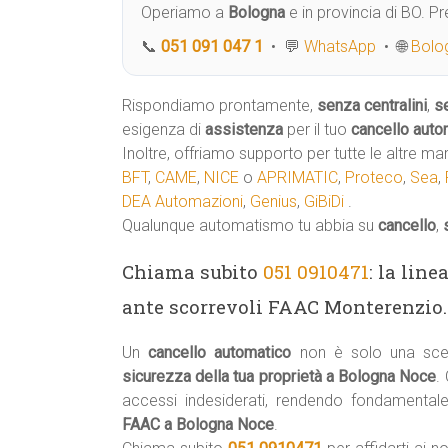
Operiamo a
Bologna
e in provincia di BO. 
📞
051 091 047 1
• 💬
WhatsApp
• 🌐
Bolog
Rispondiamo prontamente,
senza centralini
,
s
esigenza di
assistenza
per il tuo
cancello auto
Inoltre, offriamo supporto per tutte le altre ma
BFT
,
CAME
,
NICE
o
APRIMATIC
,
Proteco
,
Sea
,
DEA Automazioni
,
Genius
,
GiBiDi
.
Qualunque automatismo tu abbia su
cancello
,
Chiama subito
051 0910471
: la lin
ante scorrevoli FAAC Monterenzio.
Un
cancello automatico
non è solo una scel
sicurezza della tua proprietà a Bologna Noce
.
accessi indesiderati, rendendo fondamental
FAAC a Bologna Noce
.