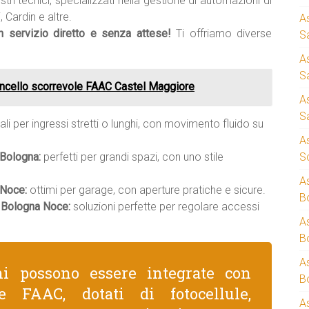
stri tecnici, specializzati nella gestione di automazioni di
 Cardin e altre.
A
un servizio diretto e senza attese!
Ti offriamo diverse
S
A
S
ncello scorrevole FAAC Castel Maggiore
A
S
ali per ingressi stretti o lunghi, con movimento fluido su
A
 Bologna:
perfetti per grandi spazi, con uno stile
S
A
 Noce:
ottimi per garage, con aperture pratiche e sicure.
B
 Bologna Noce:
soluzioni perfette per regolare accessi
A
B
A
ni possono essere integrate con
B
e FAAC, dotati di fotocellule,
A