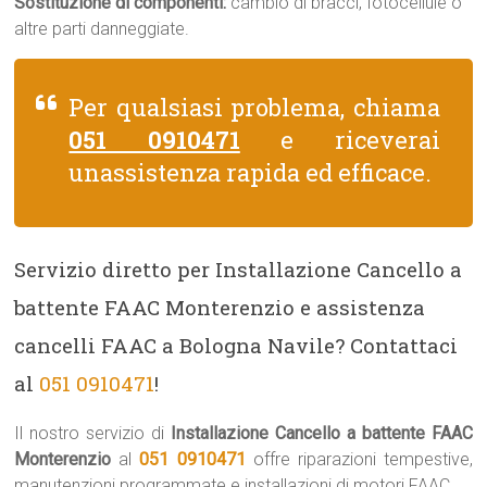
Sostituzione di componenti:
cambio di bracci, fotocellule o
altre parti danneggiate.
Per qualsiasi problema, chiama
051 0910471
e riceverai
unassistenza rapida ed efficace.
Servizio diretto per Installazione Cancello a
battente FAAC Monterenzio e assistenza
cancelli FAAC a Bologna Navile? Contattaci
al
051 0910471
!
Il nostro servizio di
Installazione Cancello a battente FAAC
Monterenzio
al
051 0910471
offre riparazioni tempestive,
manutenzioni programmate e installazioni di motori FAAC.