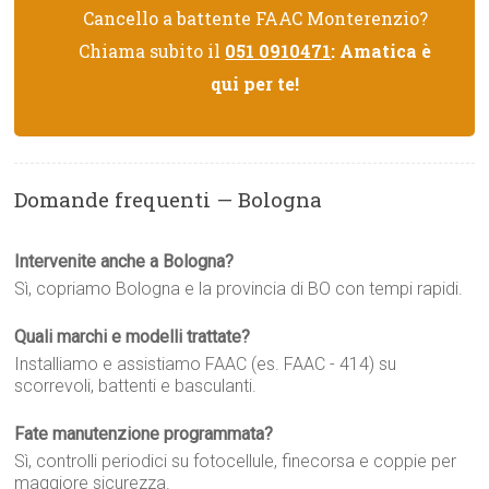
Cancello a battente FAAC Monterenzio?
Chiama subito il
051 0910471
: Amatica è
qui per te!
Domande frequenti — Bologna
Intervenite anche a Bologna?
Sì, copriamo Bologna e la provincia di BO con tempi rapidi.
Quali marchi e modelli trattate?
Installiamo e assistiamo FAAC (es. FAAC - 414) su
scorrevoli, battenti e basculanti.
Fate manutenzione programmata?
Sì, controlli periodici su fotocellule, finecorsa e coppie per
maggiore sicurezza.