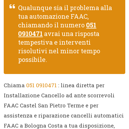
Qualunque sia il problema alla
tua automazione FAAC,
chiamando il numero
051
0910471
avrai una risposta
tempestiva e interventi
risolutivi nel minor tempo
possibile.
Chiama
051 0910471
: linea diretta per
Installazione Cancello ad ante scorrevoli
FAAC Castel San Pietro Terme e per
assistenza e riparazione cancelli automatici
FAAC a Bologna Costa a tua disposizione,