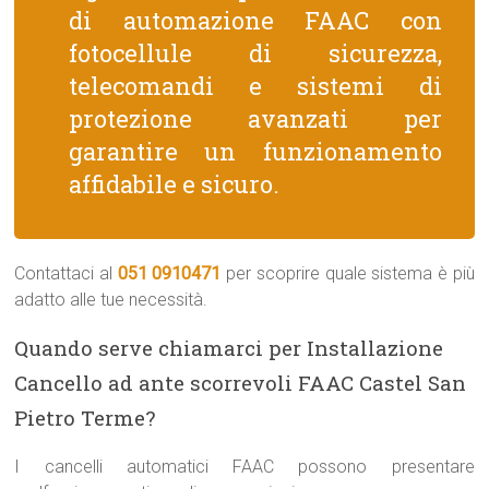
di automazione FAAC con
fotocellule di sicurezza,
telecomandi e sistemi di
protezione avanzati per
garantire un funzionamento
affidabile e sicuro.
Contattaci al
051 0910471
per scoprire quale sistema è più
adatto alle tue necessità.
Quando serve chiamarci per Installazione
Cancello ad ante scorrevoli FAAC Castel San
Pietro Terme?
I cancelli automatici FAAC possono presentare