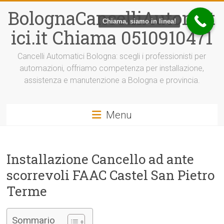
Vai
BolognaCancelliAutomat
al
Chiama, siamo in linea!
contenuto
ici.it Chiama 0510910471
Cancelli Automatici Bologna: scegli i professionisti per
automazioni, offriamo competenza per installazione,
assistenza e manutenzione a Bologna e provincia.
Menu
Installazione Cancello ad ante
scorrevoli FAAC Castel San Pietro
Terme
Sommario