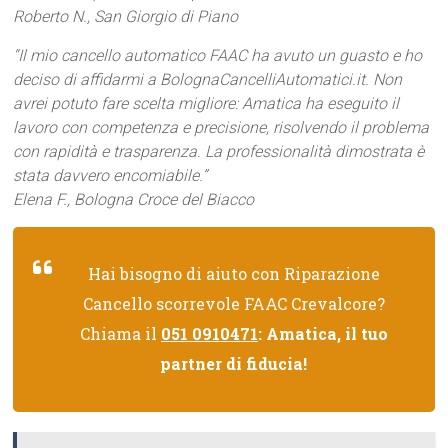
Roberto N., San Giorgio di Piano
“Il mio cancello automatico FAAC ha avuto un guasto e ho
deciso di affidarmi a BolognaCancelliAutomatici.it. Non
avrei potuto fare scelta migliore: Amatica ha eseguito il
lavoro con competenza e precisione, risolvendo il problema
con rapidità e trasparenza. La professionalità dimostrata è
stata davvero encomiabile.”
Elena F., Bologna Croce del Biacco
Hai bisogno di aiuto con Riparazione
Cancello scorrevole FAAC Crevalcore?
Chiama il
051 0910471
: Amatica, il tuo
partner di fiducia!