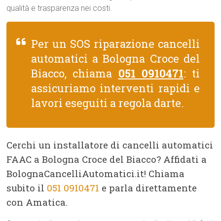
qualità e trasparenza nei costi.
Per un SOS riparazione cancelli
automatici a Bologna Croce del
Biacco, chiama
051 0910471
: ti
assicuriamo interventi rapidi e
lavori eseguiti a regola darte.
Cerchi un installatore di cancelli automatici
FAAC a Bologna Croce del Biacco? Affidati a
BolognaCancelliAutomatici.it! Chiama
subito il
051 0910471
e parla direttamente
con Amatica.