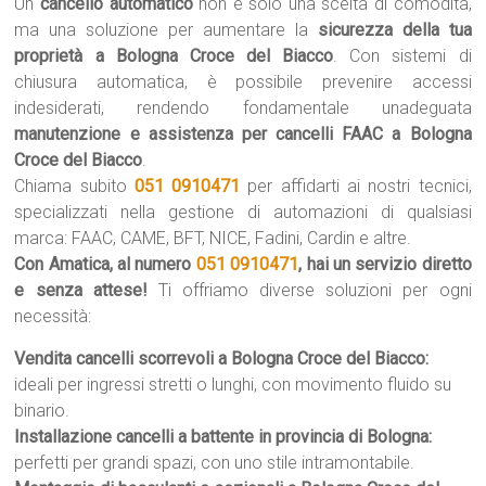
Un
cancello automatico
non è solo una scelta di comodità,
ma una soluzione per aumentare la
sicurezza della tua
proprietà a Bologna Croce del Biacco
. Con sistemi di
chiusura automatica, è possibile prevenire accessi
indesiderati, rendendo fondamentale unadeguata
manutenzione e assistenza per cancelli FAAC a Bologna
Croce del Biacco
.
Chiama subito
051 0910471
per affidarti ai nostri tecnici,
specializzati nella gestione di automazioni di qualsiasi
marca: FAAC, CAME, BFT, NICE, Fadini, Cardin e altre.
Con Amatica, al numero
051 0910471
, hai un servizio diretto
e senza attese!
Ti offriamo diverse soluzioni per ogni
necessità:
Vendita cancelli scorrevoli a Bologna Croce del Biacco:
ideali per ingressi stretti o lunghi, con movimento fluido su
binario.
Installazione cancelli a battente in provincia di Bologna:
perfetti per grandi spazi, con uno stile intramontabile.