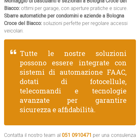
Montaggio di basculanti e sezionali a Bologna Croce del
Biacco:
ottimi per garage, con aperture pratiche e sicure.
Sbarre automatiche per condomini e aziende a Bologna
Croce del Biacco:
soluzioni perfette per regolare accessi
veicolari.
Tutte le nostre soluzioni
possono essere integrate con
sistemi di automazione FAAC,
dotati di fotocellule,
telecomandi e tecnologie
avanzate per garantire
sicurezza e affidabilità.
Contatta il nostro team al
051 0910471
per una consulenza