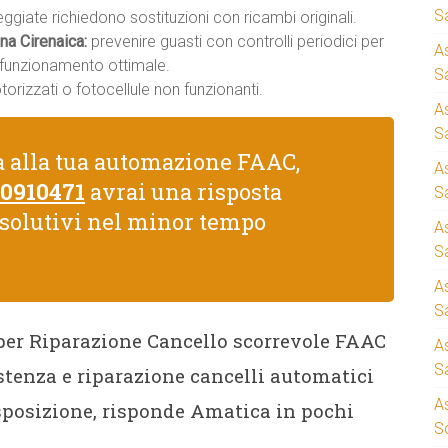
S
giate richiedono sostituzioni con ricambi originali.
na Cirenaica:
prevenire guasti con controlli periodici per
A
n funzionamento ottimale.
Sa
rizzati o fotocellule non funzionanti.
A
S
a alla tua automazione FAAC,
A
 0910471
avrai una risposta
S
isolutivi nel minor tempo
A
S
A
S
 per Riparazione Cancello scorrevole FAAC
A
S
istenza e riparazione cancelli automatici
A
sposizione, risponde Amatica in pochi
S