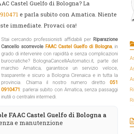
AAC Castel Guelfo di Bologna? La
0910471
e parla subito con Amatica. Niente
poste immediate. Provaci ora!
Stai cercando professionisti affidabili per
Riparazione
Cancello scorrevole
FAAC Castel Guelfo di Bologna
, in
grado di intervenire con rapidità e senza complicazioni
A
burocratiche? BolognaCancelliAutomatici.it, parte del
marchio Amatica, garantisce un servizio veloce,
A
trasparente e sicuro a Bologna Cirenaica e in tutta la
A
provincia. Chiama il nostro numero diretto
051
0910471
: parlerai subito con Amatica, senza passaggi
R
inutili o centralini intermedi.
R
le FAAC Castel Guelfo di Bologna a
stenza e manutenzione