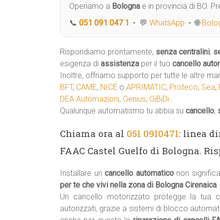
Operiamo a
Bologna
e in provincia di BO. 
📞
051 091 047 1
• 💬
WhatsApp
• 🌐
Bolog
Rispondiamo prontamente,
senza centralini
,
s
esigenza di
assistenza
per il tuo
cancello auto
Inoltre, offriamo supporto per tutte le altre ma
BFT
,
CAME
,
NICE
o
APRIMATIC
,
Proteco
,
Sea
,
DEA Automazioni
,
Genius
,
GiBiDi
.
Qualunque automatismo tu abbia su
cancello
,
Chiama ora al
051 0910471
: linea d
FAAC Castel Guelfo di Bologna. Ris
Installare un
cancello automatico
non signifi
per te che vivi nella zona di Bologna Cirenaica
.
Un cancello motorizzato protegge la tua 
autorizzati, grazie a sistemi di blocco automa