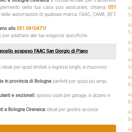
FAAC a Bologna Cirenaica
è fondamentale per mantenere
mplemento della tua casa può assicurare, chiama
051
A
i delle automazioni di qualsiasi marca: FAAC, CAME, BFT,
S
A
iamo allo
051 0910471
!
S
i per adattarsi alle tue esigenze specifiche:
A
S
ancello sospeso FAAC San Giorgio di Piano
A
:
ideali per spazi limitati o ingressi lunghi, si muovono
S
A
te in provincia di Bologna:
perfetti per spazi più ampi,
B
A
anti e sezionali:
spesso usati per garage, si alzano e
B
i a Bologna Cirenaica:
ideali per gestire accessi
A
B
A