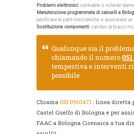
Problemi elettronici:
centraline o schede danneg
Manutenzione programmata di cancelli a Bolog
lubrificare le parti meccaniche e assicurare u
Sostituzione componenti:
cambio di bracci moto
Qualunque sia il problem
chiamando il numero
051
tempestiva e interventi r
possibile.
Chiama
051 0910471
: linea diretta
Castel Guelfo di Bologna e per ass
FAAC a Bologna Cirenaica a tua di
squilli!