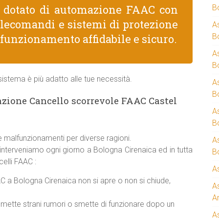
e dotato di automazione FAAC con
B
telecomandi e sistemi di protezione
A
 funzionamento affidabile e sicuro.
B
A
B
istema è più adatto alle tue necessità.
A
B
zione Cancello scorrevole FAAC Castel
A
B
 malfunzionamenti per diverse ragioni.
A
 interveniamo ogni giorno a Bologna Cirenaica ed in tutta
B
elli FAAC :
A
 a Bologna Cirenaica non si apre o non si chiude,
A
A
mette strani rumori o smette di funzionare dopo un
A