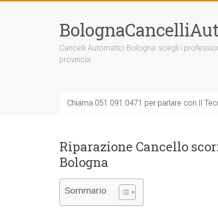
Vai
al
BolognaCancelliAut
contenuto
Cancelli Automatici Bologna: scegli i professi
provincia.
Chiama 051 091 0471 per parlare con Il Tecn
Riparazione Cancello scor
Bologna
Sommario