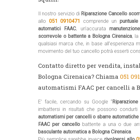
Il nostro servizio di
Riparazione Cancello scor
allo
051 0910471
comprende un
puntuale
automatici FAAC
, un’accurata
manutenzion
scorrevole o battente a Bologna Cirenaica
, l
qualsiasi marca che, in base all’esperienza 
movimento del tuo cancello potrà esserti cons
Contatto diretto per vendita, insta
Bologna Cirenaica? Chiama
051 09
automatismi FAAC per cancelli a B
E’ facile, cercando su Google “
Riparazione
imbattersi in risultati che possono condurti
automatismi per cancelli o sbarre automatiche
FAAC per cancello
battente a una o due an
basculante automatica a Bologna Cirenaica
.
Più semplice sarebbe invece
rivolgersi allo
0