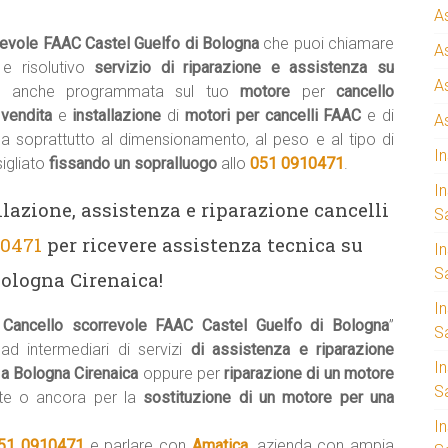
A
revole FAAC Castel Guelfo di Bologna
che puoi chiamare
A
e risolutivo
servizio di riparazione e assistenza su
A
e
anche programmata sul tuo
motore
per
cancello
a
vendita
e
installazione
di
motori per cancelli FAAC
e di
A
ma soprattutto al dimensionamento, al peso e al tipo di
I
igliato
fissando un sopralluogo
allo
051 0910471
.
I
llazione, assistenza e riparazione cancelli
S
10471
per ricevere assistenza tecnica su
I
Sa
ologna Cirenaica!
I
 Cancello scorrevole FAAC Castel Guelfo di Bologna
”
S
 ad intermediari di servizi
di assistenza e riparazione
I
 a Bologna Cirenaica
oppure per
riparazione di un motore
S
te o ancora per la
sostituzione di un motore per una
I
51 0910471
e parlare con
Amatica
, azienda con ampia