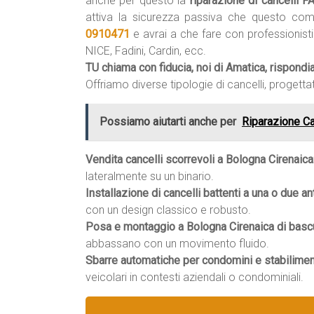
anche per questo la
riparazione di cancelli 
attiva la sicurezza passiva che questo co
0910471
e avrai a che fare con professionist
NICE, Fadini, Cardin, ecc.
TU chiama con fiducia, noi di Amatica, rispond
Offriamo diverse tipologie di cancelli, progettat
Possiamo aiutarti anche per
Riparazione C
Vendita cancelli scorrevoli a Bologna Cirenaica
lateralmente su un binario.
Installazione di cancelli battenti a una o due an
con un design classico e robusto.
Posa e montaggio a Bologna Cirenaica di bascul
abbassano con un movimento fluido.
Sbarre automatiche per condomini e stabiliment
veicolari in contesti aziendali o condominiali.