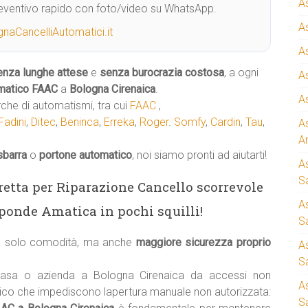
A
Preventivo rapido con foto/video su WhatsApp.
A
naCancelliAutomatici.it
A
enza lunghe attese
e
senza burocrazia costosa
, a ogni
A
matico
FAAC
a
Bologna Cirenaica
.
A
rche di automatismi, tra cui
FAAC
,
Fadini
,
Ditec
,
Beninca
,
Erreka
,
Roger
.
Somfy
,
Cardin
,
Tau
,
A
A
sbarra
o
portone automatico
, noi siamo pronti ad aiutarti!
A
S
iretta per Riparazione Cancello scorrevole
A
ponde Amatica in pochi squilli!
Sa
ca solo comodità, ma anche
maggiore sicurezza proprio
A
S
casa o azienda a Bologna Cirenaica da accessi non
A
tico che impediscono lapertura manuale non autorizzata:
S