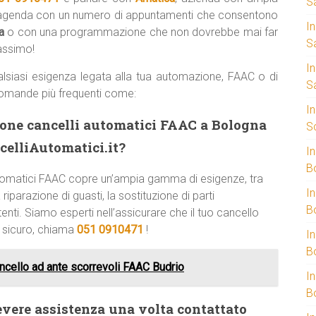
S
’agenda con un numero di appuntamenti che consentono
I
ca
o con una programmazione che non dovrebbe mai far
S
massimo!
I
lsiasi esigenza legata alla tua automazione, FAAC o di
S
domande più frequenti come:
I
zione cancelli automatici FAAC a Bologna
S
celliAutomatici.it?
I
B
 automatici FAAC copre un’ampia gamma di esigenze, tra
I
riparazione di guasti, la sostituzione di parti
B
enti. Siamo esperti nell’assicurare che il tuo cancello
e sicuro, chiama
051 0910471
!
I
B
cello ad ante scorrevoli FAAC Budrio
I
B
evere assistenza una volta contattato