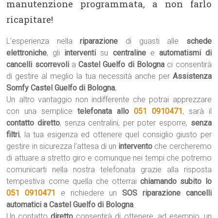
manutenzione programmata, a non farlo
ricapitare!
L’esperienza nella
riparazione
di guasti alle
schede
elettroniche
, gli
interventi
su
centraline
e
automatismi di
cancelli scorrevoli
a
Castel Guelfo di Bologna
ci consentirà
di gestire al meglio la tua necessità anche per
Assistenza
Somfy Castel Guelfo di Bologna.
Un altro vantaggio non indifferente che potrai apprezzare
con una semplice
telefonata allo
051 0910471
, sarà il
contatto diretto
, senza centralini, per poter esporre,
senza
filtri
, la tua esigenza ed ottenere quel consiglio giusto per
gestire in sicurezza l’attesa di un
intervento
che cercheremo
di attuare a stretto giro e comunque nei tempi che potremo
comunicarti nella nostra telefonata grazie alla risposta
tempestiva come quella che otterrai
chiamando subito lo
051 0910471
e richiedere un
SOS riparazione cancelli
automatici a Castel Guelfo di Bologna
.
Un contatto
diretto
consentirà di ottenere, ad esempio, un