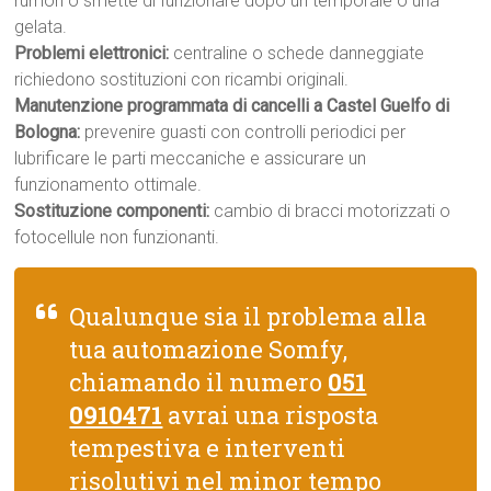
rumori o smette di funzionare dopo un temporale o una
gelata.
Problemi elettronici:
centraline o schede danneggiate
richiedono sostituzioni con ricambi originali.
Manutenzione programmata di cancelli a Castel Guelfo di
Bologna:
prevenire guasti con controlli periodici per
lubrificare le parti meccaniche e assicurare un
funzionamento ottimale.
Sostituzione componenti:
cambio di bracci motorizzati o
fotocellule non funzionanti.
Qualunque sia il problema alla
tua automazione Somfy,
chiamando il numero
051
0910471
avrai una risposta
tempestiva e interventi
risolutivi nel minor tempo