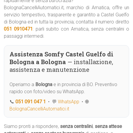
rapidamente e senza burocrazia?
BolognaCancelliAutomatici.it, marchio di Amatica, offre un
servizio tempestivo, trasparente e garantito a Castel Guelfo
di Bologna ed in tutta la provincia; contatta il numero diretto
051 0910471
: parli subito con Amatica, senza centralini o
passaggi intermedi.
Assistenza Somfy Castel Guelfo di
Bologna a Bologna
— installazione,
assistenza e manutenzione
Operiamo a
Bologna
e in provincia di BO. Preventivo
rapido con foto/video su WhatsApp.
📞
051 091 047 1
• 💬
WhatsApp
• 🌐
BolognaCancelliAutomatici.it
Siamo pronti a rispondere,
senza centralini
,
senza attese