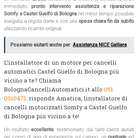
immediato
pronto intervento assistenza e riparazione
Somfy a Castel Guelfo di Bologna
nel minor tempo possibile
eseguita a regola darte e con una
spesa chiara fin da subito
utilizzando ricambi originali.
Possiamo aiutarti anche per
Assistenza NICE Galliera
L’installatore di un motore per cancelli
automatici Castel Guelfo di Bologna più
vicino a te? Chiama
BolognaCancelliAutomatici.it allo
051
0910471
: risponde Amatica, linstallatore di
cancelli motorizzati Somfy a Castel Guelfo
di Bologna più vicino a te!
Un risultato
eccellente
, testimoniato dai tanti clienti aiutati
nel corso di anni di esperienza sul campo, un
puntuale
ed