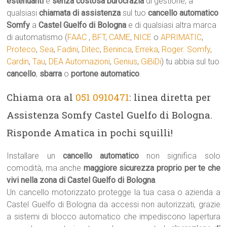
estenuanti
e
senza costosa burocrazia
di gestione, a
qualsiasi
chiamata di assistenza
sul tuo
cancello automatico
Somfy
a
Castel Guelfo di Bologna
e di qualsiasi altra marca
di automatismo (
FAAC
,
BFT
,
CAME
,
NICE
o
APRIMATIC
,
Proteco
,
Sea
,
Fadini
,
Ditec
,
Beninca
,
Erreka
,
Roger
.
Somfy
,
Cardin
,
Tau
,
DEA Automazioni
,
Genius
,
GiBiDi
) tu abbia sul tuo
cancello
,
sbarra
o
portone automatico
.
Chiama ora al
051 0910471
: linea diretta per
Assistenza Somfy Castel Guelfo di Bologna.
Risponde Amatica in pochi squilli!
Installare un
cancello automatico
non significa solo
comodità, ma anche
maggiore sicurezza proprio per te che
vivi nella zona di Castel Guelfo di Bologna
.
Un cancello motorizzato protegge la tua casa o azienda a
Castel Guelfo di Bologna da accessi non autorizzati, grazie
a sistemi di blocco automatico che impediscono lapertura