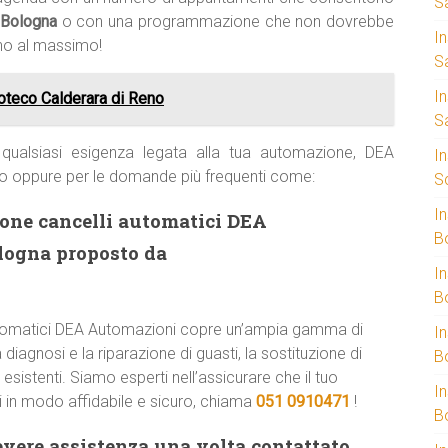
S
i Bologna
o con una programmazione che non dovrebbe
I
rno al massimo!
S
I
oteco Calderara di Reno
S
qualsiasi esigenza legata alla tua automazione, DEA
I
o oppure per le domande più frequenti come:
S
I
zione cancelli automatici DEA
B
logna proposto da
I
B
i automatici DEA Automazioni copre un’ampia gamma di
I
diagnosi e la riparazione di guasti, la sostituzione di
B
esistenti. Siamo esperti nell’assicurare che il tuo
I
 in modo affidabile e sicuro, chiama
051 0910471
!
B
evere assistenza una volta contattato