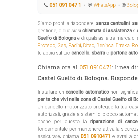
📞
051 091 047 1
• 💬
WhatsApp
• 🌐
Bolog
Siamo pronti a rispondere,
senza centralini
,
se
gestione, a qualsiasi
chiamata di assistenza
su
Guelfo di Bologna
e di qualsiasi altra marca d
Proteco
,
Sea
,
Fadini
,
Ditec
,
Beninca
,
Erreka
,
Ro
tu abbia sul tuo
cancello
,
sbarra
o
portone aut
Chiama ora al
051 0910471
: linea 
Castel Guelfo di Bologna. Risponde
Installare un
cancello automatico
non signifi
per te che vivi nella zona di Castel Guelfo di 
Un cancello motorizzato protegge la tua cas
autorizzati, grazie a sistemi di blocco automa
anche per questo la
riparazione di canc
fondamentale per mantenere attiva la sicure
assicurare, chiama
051 0910471
e avrai a ch