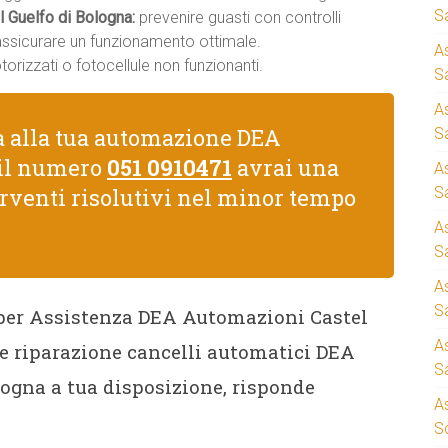
S
 Guelfo di Bologna:
prevenire guasti con controlli
 assicurare un funzionamento ottimale.
A
rizzati o fotocellule non funzionanti.
Sa
A
a alla tua automazione DEA
S
il numero
051 0910471
avrai una
A
erventi risolutivi nel minor tempo
S
A
S
A
S
a per Assistenza DEA Automazioni Castel
A
 e riparazione cancelli automatici DEA
S
ogna a tua disposizione, risponde
A
S