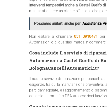
interventi tempestivi anche a Castel Guelfo d
mai far attendere un cliente più di qualche gio
Possiamo aiutarti anche per
Assistenza Pr
Non esitare a chiamare
051 0910471
per 
Automazioni o di qualsiasi marca in commerci
Cosa include il servizio di ripara
Automazioni a Castel Guelfo di Bo
BolognaCancelliAutomatici.it?
Il nostro servizio di riparazione per cancell
esigenze, tra cui la manutenzione preventiva, la 
parti danneggiate, e l’aggiornamento di sistemi 
cancello automatico DEA Automazioni funzioni
Quanto tempo è necessario per ric