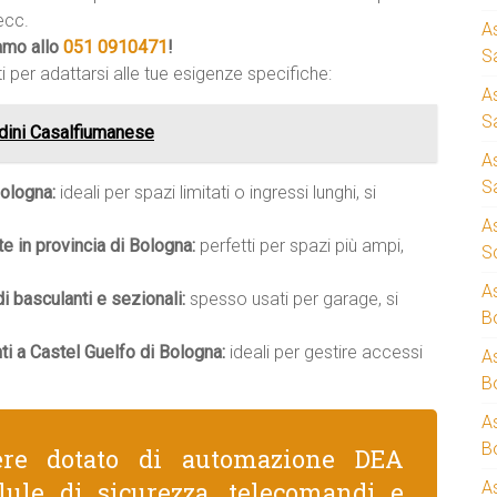
ecc.
A
iamo allo
051 0910471
!
S
i per adattarsi alle tue esigenze specifiche:
A
S
dini Casalfiumanese
A
S
Bologna:
ideali per spazi limitati o ingressi lunghi, si
A
te in provincia di Bologna:
perfetti per spazi più ampi,
S
A
 basculanti e sezionali:
spesso usati per garage, si
B
i a Castel Guelfo di Bologna:
ideali per gestire accessi
A
B
A
B
ere dotato di automazione DEA
lule di sicurezza, telecomandi e
A