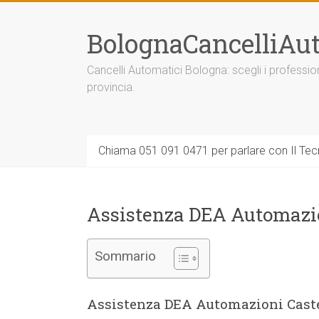
Vai
al
BolognaCancelliAut
contenuto
Cancelli Automatici Bologna: scegli i professi
provincia.
Chiama 051 091 0471 per parlare con Il Tecn
Assistenza DEA Automazio
Sommario
Assistenza DEA Automazioni Castel