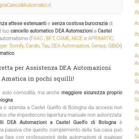
A
naCancelliAutomatici.it
A
A
nza attese estenuanti
e
senza costosa burocrazia
di
l tuo
cancello automatico
DEA Automazioni
a
Castel
A
i automatismo (
FAAC
,
BFT
,
CAME
,
NICE
o
APRIMATIC
,
A
ger
.
Somfy
,
Cardin
,
Tau
,
DEA Automazioni
,
Genius
,
GiBiDi
)
omatico
.
A
A
diretta per Assistenza DEA Automazioni
A
 Amatica in pochi squilli!
S
A
ca solo comodità, ma anche
maggiore sicurezza proprio
Sa
Bologna
.
a o azienda a Castel Guelfo di Bologna da accessi non
A
tico che impediscono lapertura manuale non autorizzata:
S
elli DEA Automazioni a Castel Guelfo di Bologna
è
A
zza passiva che questo complemento della tua casa può
S
e fare con professionisti delle automazioni di qualsiasi