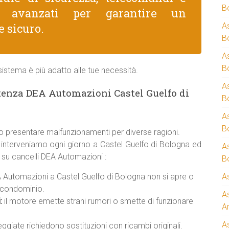
B
e avanzati per garantire un
e sicuro.
A
B
A
B
istema è più adatto alle tue necessità.
A
tenza DEA Automazioni Castel Guelfo di
B
A
B
 presentare malfunzionamenti per diverse ragioni.
i interveniamo ogni giorno a Castel Guelfo di Bologna ed
A
e su cancelli DEA Automazioni :
B
 Automazioni a Castel Guelfo di Bologna non si apre o
A
o condominio.
A
:
il motore emette strani rumori o smette di funzionare
A
A
giate richiedono sostituzioni con ricambi originali.