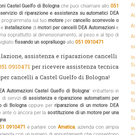
A
ni Castel Guelfo di Bologna
che puoi chiamare allo
051
o
servizio di riparazione e assistenza su automatici DEA
A
 programmata sul tuo
motore
per
cancello scorrevole o
A
e
installazione
di
motori per cancelli DEA Automazioni
e
 ma soprattutto al dimensionamento, al peso e al tipo di
A
igliato
fissando un sopralluogo
allo
051 0910471
.
I
llazione, assistenza e riparazione cancelli
I
S
051 0910471
per ricevere assistenza tecnica
I
r cancelli a Castel Guelfo di Bologna!
Sa
EA Automazioni Castel Guelfo di Bologna
” imbattersi in
I
 di servizi
di assistenza e riparazione automatismi per
S
fo di Bologna
oppure per
riparazione di un motore DEA
I
e ante o ancora per la
sostituzione di un motore per una
S
gna
.
51 0910471
e parlare con
Amatica
, azienda con ampia
I
’agenda con un numero di appuntamenti che consentono