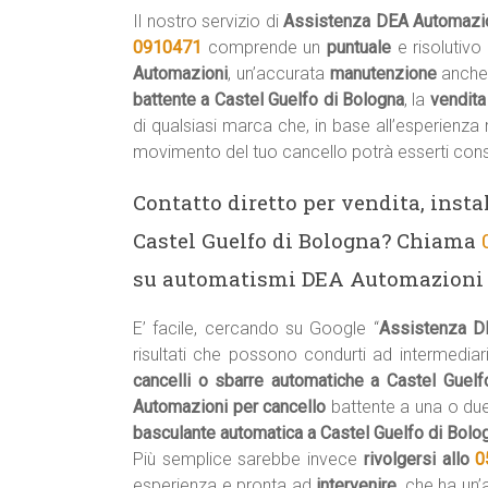
Il nostro servizio di
Assistenza DEA Automazio
0910471
comprende un
puntuale
e risolutiv
Automazioni
, un’accurata
manutenzione
anche
battente a Castel Guelfo di Bologna
, la
vendita
di qualsiasi marca che, in base all’esperienza
movimento del tuo cancello potrà esserti cons
Contatto diretto per vendita, insta
Castel Guelfo di Bologna? Chiama
su automatismi DEA Automazioni pe
E’ facile, cercando su Google “
Assistenza D
risultati che possono condurti ad intermediari
cancelli o sbarre automatiche a Castel Guel
Automazioni per cancello
battente a una o du
basculante automatica a Castel Guelfo di Bolo
Più semplice sarebbe invece
rivolgersi allo
0
esperienza e pronta ad
intervenire
, che ha un