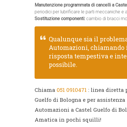
Manutenzione programmata di cancelli a Castel
periodici per lubrificare le parti meccaniche e
Sostituzione componenti:
cambio di bracci moto
Qualunque sia il problem
Automazioni, chiamando 
risposta tempestiva e int
possibile.
Chiama
051 0910471
: linea dirett
Guelfo di Bologna e per assistenza
Automazioni a Castel Guelfo di Bol
Amatica in pochi squilli!