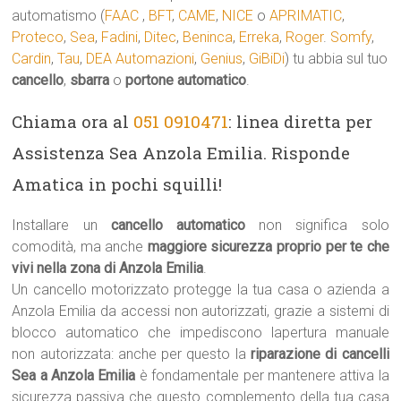
automatismo (
FAAC
,
BFT
,
CAME
,
NICE
o
APRIMATIC
,
Proteco
,
Sea
,
Fadini
,
Ditec
,
Beninca
,
Erreka
,
Roger
.
Somfy
,
Cardin
,
Tau
,
DEA Automazioni
,
Genius
,
GiBiDi
) tu abbia sul tuo
cancello
,
sbarra
o
portone automatico
.
Chiama ora al
051 0910471
: linea diretta per
Assistenza Sea Anzola Emilia. Risponde
Amatica in pochi squilli!
Installare un
cancello automatico
non significa solo
comodità, ma anche
maggiore sicurezza proprio per te che
vivi nella zona di Anzola Emilia
.
Un cancello motorizzato protegge la tua casa o azienda a
Anzola Emilia da accessi non autorizzati, grazie a sistemi di
blocco automatico che impediscono lapertura manuale
non autorizzata: anche per questo la
riparazione di cancelli
Sea a Anzola Emilia
è fondamentale per mantenere attiva la
sicurezza passiva che questo complemento della tua casa