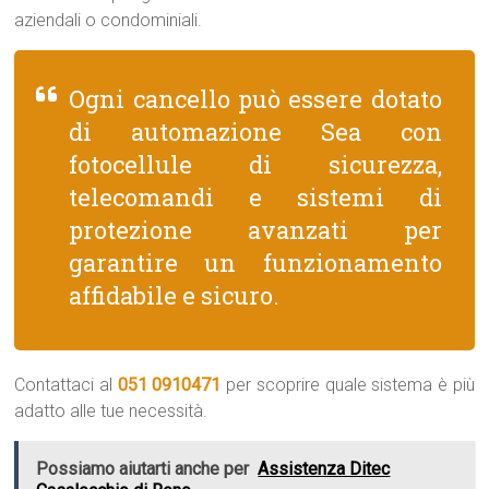
aziendali o condominiali.
Ogni cancello può essere dotato
di automazione Sea con
fotocellule di sicurezza,
telecomandi e sistemi di
protezione avanzati per
garantire un funzionamento
affidabile e sicuro.
Contattaci al
051 0910471
per scoprire quale sistema è più
adatto alle tue necessità.
Possiamo aiutarti anche per
Assistenza Ditec