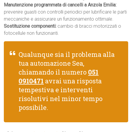
Manutenzione programmata di cancelli a Anzola Emilia:
prevenire guasti con controlli periodici per lubrificare le parti
meccaniche e assicurare un funzionamento ottimale.
Sostituzione componenti:
cambio di bracci motorizzati o
fotocellule non funzionanti.
Qualunque sia il problema alla
tua automazione Sea,
chiamando il numero
051
0910471
avrai una risposta
tempestiva e interventi
risolutivi nel minor tempo
possibile.