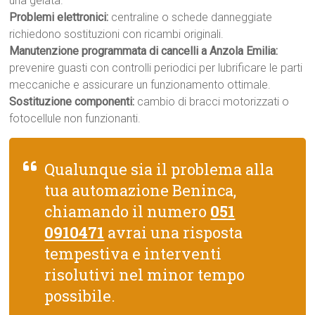
una gelata.
Problemi elettronici:
centraline o schede danneggiate
richiedono sostituzioni con ricambi originali.
Manutenzione programmata di cancelli a Anzola Emilia:
prevenire guasti con controlli periodici per lubrificare le parti
meccaniche e assicurare un funzionamento ottimale.
Sostituzione componenti:
cambio di bracci motorizzati o
fotocellule non funzionanti.
Qualunque sia il problema alla
tua automazione Beninca,
chiamando il numero
051
0910471
avrai una risposta
tempestiva e interventi
risolutivi nel minor tempo
possibile.