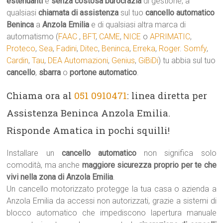
estenuanti
e
senza costosa burocrazia
di gestione, a
qualsiasi
chiamata di assistenza
sul tuo
cancello automatico
Beninca
a
Anzola Emilia
e di qualsiasi altra marca di
automatismo (
FAAC
,
BFT
,
CAME
,
NICE
o
APRIMATIC
,
Proteco
,
Sea
,
Fadini
,
Ditec
,
Beninca
,
Erreka
,
Roger
.
Somfy
,
Cardin
,
Tau
,
DEA Automazioni
,
Genius
,
GiBiDi
) tu abbia sul tuo
cancello
,
sbarra
o
portone automatico
.
Chiama ora al
051 0910471
: linea diretta per
Assistenza Beninca Anzola Emilia.
Risponde Amatica in pochi squilli!
Installare un
cancello automatico
non significa solo
comodità, ma anche
maggiore sicurezza proprio per te che
vivi nella zona di Anzola Emilia
.
Un cancello motorizzato protegge la tua casa o azienda a
Anzola Emilia da accessi non autorizzati, grazie a sistemi di
blocco automatico che impediscono lapertura manuale