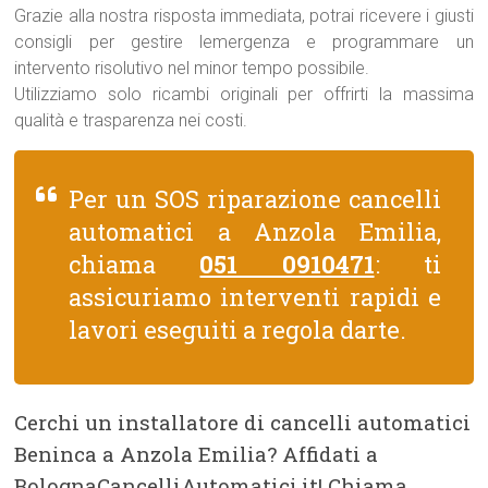
Grazie alla nostra risposta immediata, potrai ricevere i giusti
consigli per gestire lemergenza e programmare un
intervento risolutivo nel minor tempo possibile.
Utilizziamo solo ricambi originali per offrirti la massima
qualità e trasparenza nei costi.
Per un SOS riparazione cancelli
automatici a Anzola Emilia,
chiama
051 0910471
: ti
assicuriamo interventi rapidi e
lavori eseguiti a regola darte.
Cerchi un installatore di cancelli automatici
Beninca a Anzola Emilia? Affidati a
BolognaCancelliAutomatici.it! Chiama