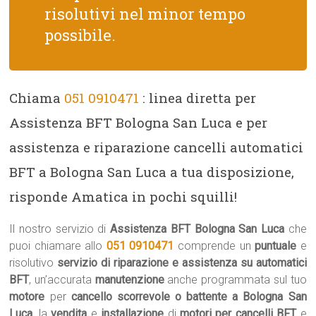
risolutivi nel minor tempo
possibile.
Chiama
051 0910471
: linea diretta per
Assistenza BFT Bologna San Luca e per
assistenza e riparazione cancelli automatici
BFT a Bologna San Luca a tua disposizione,
risponde Amatica in pochi squilli!
Il nostro servizio di
Assistenza BFT Bologna San Luca
che
puoi chiamare allo
051 0910471
comprende un
puntuale
e
risolutivo
servizio di riparazione e assistenza su automatici
BFT
, un’accurata
manutenzione
anche programmata sul tuo
motore
per
cancello scorrevole o battente a Bologna San
Luca
, la
vendita
e
installazione
di
motori per cancelli BFT
e