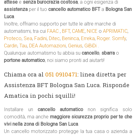
attese
e
senza burocrazia costosa
, a ogni esigenza di
assistenza
per il tuo
cancello automatico
BFT
a
Bologna San
Luca
.
Inoltre, offriamo supporto per tutte le altre marche di
automatismi, tra cui
FAAC
,
BFT
,
CAME
,
NICE
o
APRIMATIC
,
Proteco
,
Sea
,
Fadini
,
Ditec
,
Beninca
,
Erreka
,
Roger
.
Somfy
,
Cardin
,
Tau
,
DEA Automazioni
,
Genius
,
GiBiDi
.
Qualunque automatismo tu abbia su
cancello
,
sbarra
o
portone automatico
, noi siamo pronti ad aiutarti!
Chiama ora al
051 0910471
: linea diretta per
Assistenza BFT Bologna San Luca. Risponde
Amatica in pochi squilli!
Installare un
cancello automatico
non significa solo
comodità, ma anche
maggiore sicurezza proprio per te che
vivi nella zona di Bologna San Luca
.
Un cancello motorizzato protegge la tua casa o azienda a