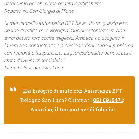
riferimento per chi cerca qualità e affidabilità.”
Roberto N., San Giorgio di Piano
“Il mio cancello automatico BFT ha avuto un guasto e ho
deciso di affidarmi a BolognaCancelliAutomatici.it. Non
avrei potuto fare scelta migliore: Amatica ha eseguito il
lavoro con competenza e precisione, risolvendo il problema
con rapidità e trasparenza. La professionalità dimostrata è
stata davvero encomiabile.”
Elena F., Bologna San Luca
Hai bisogno di aiuto con Assistenza BFT
Bologna San Luca? Chiama il
051 0910471
:
Amatica, il tuo partner di fiducia!