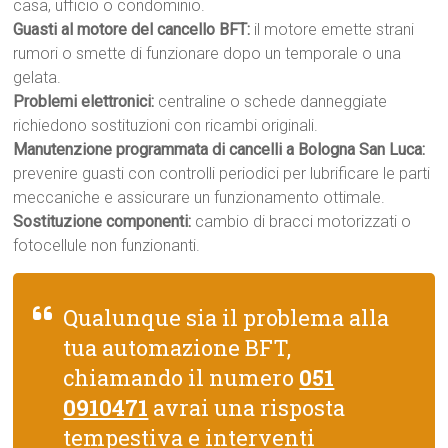
casa, ufficio o condominio.
Guasti al motore del cancello BFT:
il motore emette strani
rumori o smette di funzionare dopo un temporale o una
gelata.
Problemi elettronici:
centraline o schede danneggiate
richiedono sostituzioni con ricambi originali.
Manutenzione programmata di cancelli a Bologna San Luca:
prevenire guasti con controlli periodici per lubrificare le parti
meccaniche e assicurare un funzionamento ottimale.
Sostituzione componenti:
cambio di bracci motorizzati o
fotocellule non funzionanti.
Qualunque sia il problema alla
tua automazione BFT,
chiamando il numero
051
0910471
avrai una risposta
tempestiva e interventi