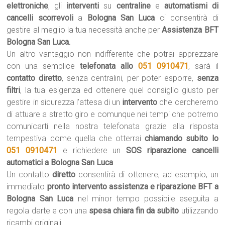
elettroniche
, gli
interventi
su
centraline
e
automatismi di
cancelli scorrevoli
a
Bologna San Luca
ci consentirà di
gestire al meglio la tua necessità anche per
Assistenza BFT
Bologna San Luca.
Un altro vantaggio non indifferente che potrai apprezzare
con una semplice
telefonata allo
051 0910471
, sarà il
contatto diretto
, senza centralini, per poter esporre,
senza
filtri
, la tua esigenza ed ottenere quel consiglio giusto per
gestire in sicurezza l’attesa di un
intervento
che cercheremo
di attuare a stretto giro e comunque nei tempi che potremo
comunicarti nella nostra telefonata grazie alla risposta
tempestiva come quella che otterrai
chiamando subito lo
051 0910471
e richiedere un
SOS riparazione cancelli
automatici a Bologna San Luca
.
Un contatto
diretto
consentirà di ottenere, ad esempio, un
immediato
pronto intervento assistenza e riparazione BFT a
Bologna San Luca
nel minor tempo possibile eseguita a
regola darte e con una
spesa chiara fin da subito
utilizzando
ricambi originali.