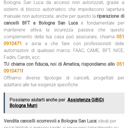
Bologna San Luca da accessi non autorizzati, grazie a
sistemi di blocco automatico che impediscono lapertura
manuale non autorizzata: anche per questo la
riparazione di
cancelli BFT a Bologna San Luca
è fondamentale per
mantenere attiva la sicurezza passiva che questo
complemento della tua casa può assicurare, chiama
051
0910471
e avrai a che fare con professionisti delle
automazioni di qualsiasi marca: FAAC, CAME, BFT, NICE,
Fadini, Cardin, ecc.
TU chiama con fiducia, noi di Amatica, rispondiamo allo
051
0910471
!
Offriamo diverse tipologie di cancelli, progettati per
adattarsi alle tue esigenze specifiche:
Possiamo aiutarti anche per
Assistenza GiBiDi
Bologna Murri
Vendita cancelli scorrevoli a Bologna San Luca:
ideali per
spazi limitati o ingressi lunghi, si muovono lateralmente su