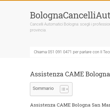
Vai
al
BolognaCancelliAut
contenuto
Cancelli Automatici Bologna: scegli i professi
provincia.
Chiama 051 091 0471 per parlare con Il Tecn
Assistenza CAME Bologn
Sommario
Assistenza CAME Bologna San Mam