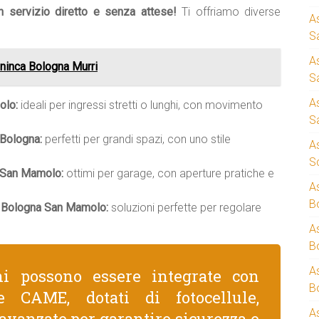
un servizio diretto e senza attese!
Ti offriamo diverse
A
S
A
ninca Bologna Murri
S
A
olo:
ideali per ingressi stretti o lunghi, con movimento
S
 Bologna:
perfetti per grandi spazi, con uno stile
A
S
a San Mamolo:
ottimi per garage, con aperture pratiche e
A
B
a Bologna San Mamolo:
soluzioni perfette per regolare
A
B
A
ni possono essere integrate con
B
e CAME, dotati di fotocellule,
A
avanzate per garantire sicurezza e