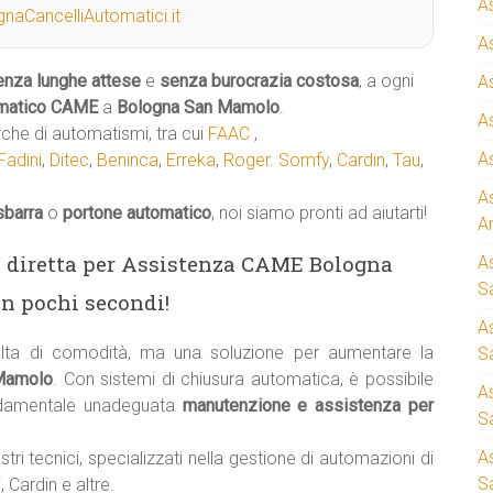
A
naCancelliAutomatici.it
A
enza lunghe attese
e
senza burocrazia costosa
, a ogni
A
matico
CAME
a
Bologna San Mamolo
.
A
rche di automatismi, tra cui
FAAC
,
A
Fadini
,
Ditec
,
Beninca
,
Erreka
,
Roger
.
Somfy
,
Cardin
,
Tau
,
A
sbarra
o
portone automatico
, noi siamo pronti ad aiutarti!
A
ea diretta per Assistenza CAME Bologna
A
S
n pochi secondi!
A
ta di comodità, ma una soluzione per aumentare la
Sa
 Mamolo
. Con sistemi di chiusura automatica, è possibile
A
ndamentale unadeguata
manutenzione e assistenza per
S
A
stri tecnici, specializzati nella gestione di automazioni di
S
 Cardin e altre.