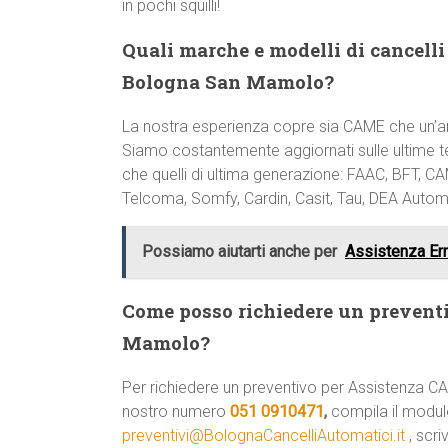
in pochi squilli!
Quali marche e modelli di cancelli 
Bologna San Mamolo?
La nostra esperienza copre sia CAME che un’a
Siamo costantemente aggiornati sulle ultime te
che quelli di ultima generazione: FAAC, BFT, C
Telcoma, Somfy, Cardin, Casit, Tau, DEA Automa
Possiamo aiutarti anche per
Assistenza Err
Come posso richiedere un preven
Mamolo?
Per richiedere un preventivo per Assistenza 
nostro numero
051 0910471
,
compila il modulo
preventivi@BolognaCancelliAutomatici.it
, scri