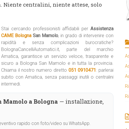
 Niente centralini, niente attese, solo
Stai cercando professionisti affidabili per
Assistenza
CAME Bologna
San Mamolo
, in grado di intervenire con
rapidità e senza complicazioni burocratiche?
BolognaCancelliAutomatici.it, parte del marchio
A
Amatica, garantisce un servizio veloce, trasparente e
sicuro a Bologna San Mamolo e in tutta la provincia.
A
Chiama il nostro numero diretto
051 0910471
: parlerai
A
subito con Amatica, senza passaggi inutili o centralini
intermedi.
R
R
n Mamolo a Bologna
— installazione,
Preventivo rapido con foto/video su WhatsApp.