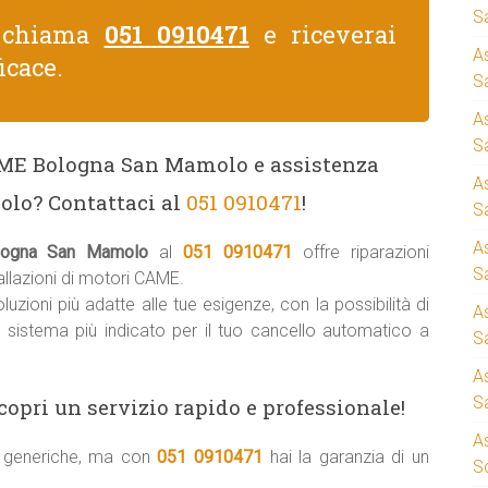
S
, chiama
051 0910471
e riceverai
A
icace.
Sa
A
S
CAME Bologna San Mamolo e assistenza
A
lo? Contattaci al
051 0910471
!
S
A
logna San Mamolo
al
051 0910471
offre riparazioni
S
llazioni di motori CAME.
uzioni più adatte alle tue esigenze, con la possibilità di
A
il sistema più indicato per il tuo cancello automatico a
S
A
S
copri un servizio rapido e professionale!
A
ni generiche, ma con
051 0910471
hai la garanzia di un
S