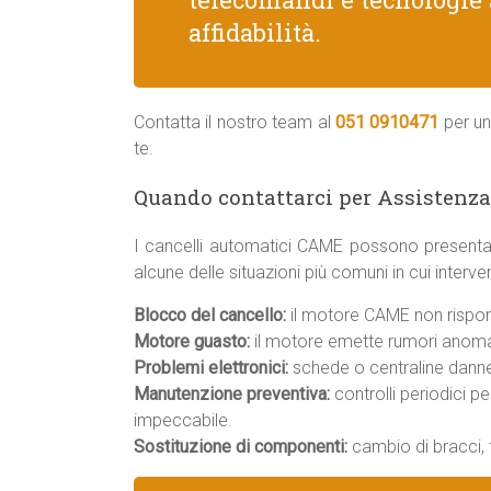
affidabilità.
Contatta il nostro team al
051 0910471
per un
te.
Quando contattarci per Assisten
I cancelli automatici CAME possono presenta
alcune delle situazioni più comuni in cui inte
Blocco del cancello:
il motore CAME non rispon
Motore guasto:
il motore emette rumori anomal
Problemi elettronici:
schede o centraline danneg
Manutenzione preventiva:
controlli periodici p
impeccabile.
Sostituzione di componenti:
cambio di bracci, f