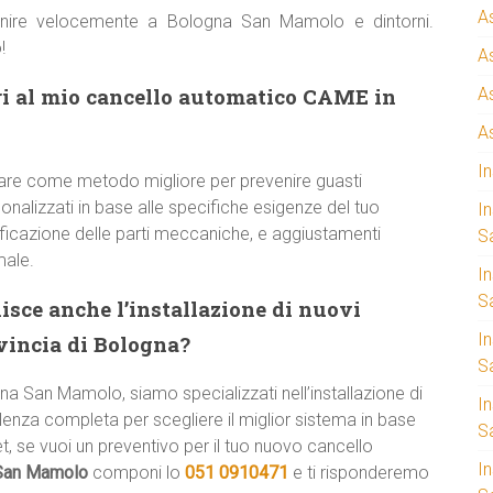
A
venire velocemente a Bologna San Mamolo e dintorni.
!
A
ri al mio cancello automatico CAME in
A
A
I
are come metodo migliore per prevenire guasti
onalizzati in base alle specifiche esigenze del tuo
I
rificazione delle parti meccaniche, e aggiustamenti
S
male.
I
Sa
isce anche l’installazione di nuovi
I
ovincia di Bologna?
S
gna San Mamolo, siamo specializzati nell’installazione di
I
enza completa per scegliere il miglior sistema in base
S
t, se vuoi un preventivo per il tuo nuovo cancello
I
San Mamolo
componi lo
051 0910471
e ti risponderemo