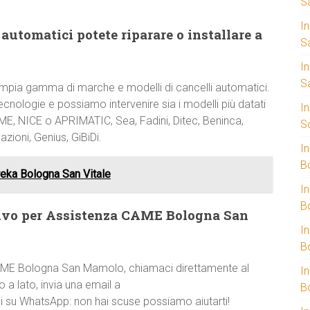
S
I
automatici potete riparare o installare a
S
I
S
mpia gamma di marche e modelli di cancelli automatici.
cnologie e possiamo intervenire sia i modelli più datati
I
AME, NICE o APRIMATIC, Sea, Fadini, Ditec, Beninca,
S
zioni, Genius, GiBiDi.
I
B
eka Bologna San Vitale
I
B
tivo per Assistenza CAME Bologna San
I
B
CAME Bologna San Mamolo, chiamaci direttamente al
I
 a lato, invia una email a
B
vi su WhatsApp: non hai scuse possiamo aiutarti!