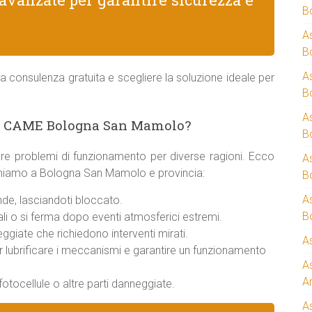
B
A
B
A
a consulenza gratuita e scegliere la soluzione ideale per
B
A
za CAME Bologna San Mamolo?
B
re problemi di funzionamento per diverse ragioni. Ecco
A
rveniamo a Bologna San Mamolo e provincia:
B
A
de, lasciandoti bloccato.
B
i o si ferma dopo eventi atmosferici estremi.
giate che richiedono interventi mirati.
A
er lubrificare i meccanismi e garantire un funzionamento
A
A
otocellule o altre parti danneggiate.
A