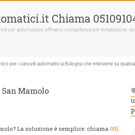
omatici.it Chiama 0510910
onisti per automazioni, offriamo competenza per installazione, 
ico per i cancelli automatici a Bologna che interviene su qualsi
a San Mamolo

u
p
olo? La soluzione è semplice: chiama
051