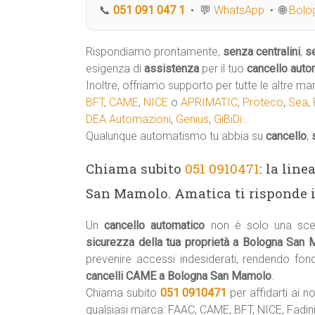
📞
051 091 047 1
• 💬
WhatsApp
• 🌐
Bolog
Rispondiamo prontamente,
senza centralini
,
s
esigenza di
assistenza
per il tuo
cancello auto
Inoltre, offriamo supporto per tutte le altre ma
BFT
,
CAME
,
NICE
o
APRIMATIC
,
Proteco
,
Sea
,
DEA Automazioni
,
Genius
,
GiBiDi
.
Qualunque automatismo tu abbia su
cancello
,
Chiama subito
051 0910471
: la lin
San Mamolo. Amatica ti risponde i
Un
cancello automatico
non è solo una scel
sicurezza della tua proprietà a Bologna San
prevenire accessi indesiderati, rendendo fo
cancelli CAME a Bologna San Mamolo
.
Chiama subito
051 0910471
per affidarti ai no
qualsiasi marca: FAAC, CAME, BFT, NICE, Fadini,