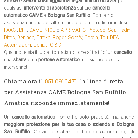
attese
e
senza costi aggiuntivi legati alla burocrazia
, per
qualsiasi
intervento di assistenza
sul tuo
cancello
automatico
CAME
a
Bologna San Ruffillo
. Forniamo
assistenza anche per altre marche di automatismi, inclusi
FAAC
,
BFT
,
CAME
,
NICE
o
APRIMATIC
,
Proteco
,
Sea
,
Fadini
,
Ditec
,
Beninca
,
Erreka
,
Roger
.
Somfy
,
Cardin
,
Tau
,
DEA
Automazioni
,
Genius
,
GiBiDi
.
Qualunque sia il tuo automatismo, che si tratti di un
cancello
,
una
sbarra
o un
portone automatico
, noi siamo pronti a
intervenire!
Chiama ora il
051 0910471
: la linea diretta
per Assistenza CAME Bologna San Ruffillo.
Amatica risponde immediatamente!
Un
cancello automatico
non offre solo praticità, ma anche
maggiore protezione per la tua casa o azienda a Bologna
San Ruffillo
. Grazie ai sistemi di blocco automatico, gli