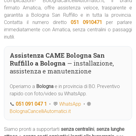
complicazioni? BolognaCancelliAutomatici.it, il brand
firmato Amatica, offre assistenza veloce, trasparente e
garantita a Bologna San Ruffillo e in tutta la provincia.
Contatta il numero diretto
051 0910471
per parlare
immediatamente con Amatica, senza centralini o passaggi
inutili.
Assistenza CAME Bologna San
Ruffillo a Bologna
— installazione,
assistenza e manutenzione
Operiamo a
Bologna
e in provincia di BO. Preventivo
rapido con foto/video su WhatsApp.
📞
051 091 047 1
• 💬
WhatsApp
• 🌐
BolognaCancelliAutomatici.it
Siamo pronti a supportarti
senza centralini
,
senza lunghe