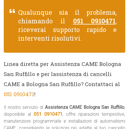
Qualunque sia il problema,
chiamando il
051 0910471
,
riceverai supporto rapido e
interventi risolutivi.
Linea diretta per Assistenza CAME Bologna
San Ruffillo e per lassistenza di cancelli
CAME a Bologna San Ruffillo? Contattaci al
051 0910471
!
Il nostro servizio di
Assistenza CAME Bologna San Ruffillo
,
disponibile al
051 0910471
, offre riparazioni tempestive,
manutenzioni programmate e installazioni di automatismi
CAME, consigliando le soluzioni più adatte al tuo cancello