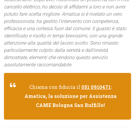
cancello elettrico, ho deciso di affidarmi a loro e non avrei
potuto fare scelta migliore. Amatica si è rivelato un vero
professionista: ha gestito l’intervento con competenza,
efficacia e una cortesia fuori dal comune. Il guasto è stato
identificato e risolto in tempi brevissimi, con una grande
attenzione alla qualità del lavoro svolto. Sono rimasto
particolarmente colpito dalla serietà e dall’onestà
dimostrate, elementi che rendono questo servizio
assolutamente raccomandabile.
Chiama con fiducia il
051 0910471
:
Amatica, la soluzione per Assistenza
CAME Bologna San Ruffillo!