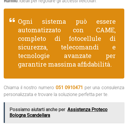
Ruffillo:
ideali per regolare gli accessi veicolari.
Ogni sistema può essere
automatizzato con CAME,
completo di fotocellule di
sicurezza, telecomandi e
tecnologie avanzate per
garantire massima affidabilità.
Chiama il nostro numero
051 0910471
per una consulenza
personalizzata e trovare la soluzione perfetta per te.
Possiamo aiutarti anche per
Assistenza Proteco
Bologna Scandellara