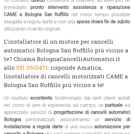
Un contatto
diretto
consentirà di ottenere, ad esempio, un
immediato
pronto intervento assistenza e riparazione
CAME a Bologna San Ruffillo
nel minor tempo possibile
eseguita a regola darte e con una
spesa chiara fin da subito
utilizzando ricambi originali.
L’installatore di un motore per cancelli
automatici Bologna San Ruffillo più vicino a
te? Chiama BolognaCancelliAutomatici.it
allo
051 0910471
: risponde Amatica,
linstallatore di cancelli motorizzati CAME a
Bologna San Ruffillo più vicino a te!
Un risultato
eccellente
, testimoniato dai tanti clienti aiutati
nel corso di anni di esperienza sul campo, un
puntuale
ed
apprezzato servizio di
progettazione di cancelli automatici
Bologna
personalizzati, assicureranno un
servizio di
installazione a regola darte
di una nuova
automazione per
cancello a Bologna
che sarà sempre corredata dal prezioso