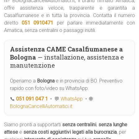
ni? BolognaCancelliAutomatici.it, il brand firmato Amatica,
offre assistenza veloce, trasparente e garantita a
Casalfiumanese e in tutta la provincia. Contatta il numero
diretto
051 0910471
per parlare immediatamente con
Amatica, senza centralini o passaggi inutili.
Assistenza CAME Casalfiumanese a
Bologna
— installazione, assistenza e
manutenzione
Operiamo a
Bologna
e in provincia di BO. Preventivo
rapido con foto/video su WhatsApp.
📞
051 091 047 1
• 💬
WhatsApp
• 🌐
BolognaCancelliAutomatici.it
Siamo pronti a supportarti
senza centralini
,
senza lunghe
attese
e
senza costi aggiuntivi legati alla burocrazia
, per