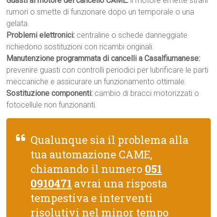
Guasti al motore del cancello CAME:
il motore emette strani
rumori o smette di funzionare dopo un temporale o una
gelata.
Problemi elettronici:
centraline o schede danneggiate
richiedono sostituzioni con ricambi originali.
Manutenzione programmata di cancelli a Casalfiumanese:
prevenire guasti con controlli periodici per lubrificare le parti
meccaniche e assicurare un funzionamento ottimale.
Sostituzione componenti:
cambio di bracci motorizzati o
fotocellule non funzionanti.
Qualunque sia il problema alla
tua automazione CAME,
chiamando il numero
051
0910471
avrai una risposta
tempestiva e interventi
risolutivi nel minor tempo