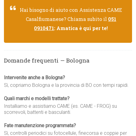
Hai bisogno di aiuto con Assistenza CAME
Casalfiumanese? Chiama subito il
051
0910471
: Amatica è qui per te!
Domande frequenti — Bologna
Intervenite anche a Bologna?
Sì, copriamo Bologna e la provincia di BO con tempi rapidi.
Quali marchi e modelli trattate?
Installiamo e assistiamo CAME (es. CAME - FROG) su
scorrevoli, battenti e basculanti.
Fate manutenzione programmata?
Sì, controlli periodici su fotocellule, finecorsa e coppie per