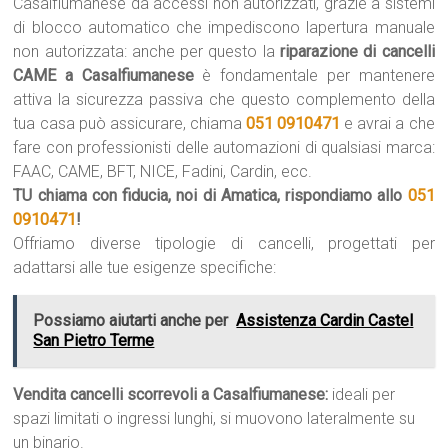
Casalfiumanese da accessi non autorizzati, grazie a sistemi
di blocco automatico che impediscono lapertura manuale
non autorizzata: anche per questo la
riparazione di cancelli
CAME a Casalfiumanese
è fondamentale per mantenere
attiva la sicurezza passiva che questo complemento della
tua casa può assicurare, chiama
051 0910471
e avrai a che
fare con professionisti delle automazioni di qualsiasi marca:
FAAC, CAME, BFT, NICE, Fadini, Cardin, ecc.
TU chiama con fiducia, noi di Amatica, rispondiamo allo
051
0910471
!
Offriamo diverse tipologie di cancelli, progettati per
adattarsi alle tue esigenze specifiche:
Possiamo aiutarti anche per
Assistenza Cardin Castel
San Pietro Terme
Vendita cancelli scorrevoli a Casalfiumanese:
ideali per
spazi limitati o ingressi lunghi, si muovono lateralmente su
un binario.