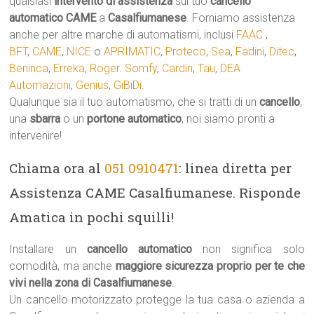
qualsiasi
intervento di assistenza
sul tuo
cancello
automatico
CAME
a
Casalfiumanese
. Forniamo assistenza
anche per altre marche di automatismi, inclusi
FAAC
,
BFT
,
CAME
,
NICE
o
APRIMATIC
,
Proteco
,
Sea
,
Fadini
,
Ditec
,
Beninca
,
Erreka
,
Roger
.
Somfy
,
Cardin
,
Tau
,
DEA
Automazioni
,
Genius
,
GiBiDi
.
Qualunque sia il tuo automatismo, che si tratti di un
cancello
,
una
sbarra
o un
portone automatico
, noi siamo pronti a
intervenire!
Chiama ora al
051 0910471
: linea diretta per
Assistenza CAME Casalfiumanese. Risponde
Amatica in pochi squilli!
Installare un
cancello automatico
non significa solo
comodità, ma anche
maggiore sicurezza proprio per te che
vivi nella zona di Casalfiumanese
.
Un cancello motorizzato protegge la tua casa o azienda a