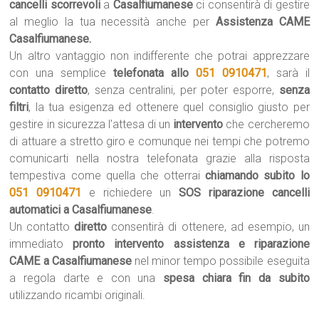
cancelli scorrevoli
a
Casalfiumanese
ci consentirà di gestire
al meglio la tua necessità anche per
Assistenza CAME
Casalfiumanese.
Un altro vantaggio non indifferente che potrai apprezzare
con una semplice
telefonata allo
051 0910471
, sarà il
contatto diretto
, senza centralini, per poter esporre,
senza
filtri
, la tua esigenza ed ottenere quel consiglio giusto per
gestire in sicurezza l’attesa di un
intervento
che cercheremo
di attuare a stretto giro e comunque nei tempi che potremo
comunicarti nella nostra telefonata grazie alla risposta
tempestiva come quella che otterrai
chiamando subito lo
051 0910471
e richiedere un
SOS riparazione cancelli
automatici a Casalfiumanese
.
Un contatto
diretto
consentirà di ottenere, ad esempio, un
immediato
pronto intervento assistenza e riparazione
CAME a Casalfiumanese
nel minor tempo possibile eseguita
a regola darte e con una
spesa chiara fin da subito
utilizzando ricambi originali.