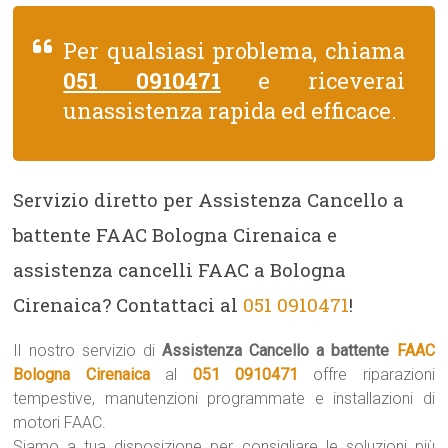
Per qualsiasi problema, chiama
051 0910471
e riceverai
unassistenza rapida ed efficace.
Servizio diretto per Assistenza Cancello a
battente FAAC Bologna Cirenaica e
assistenza cancelli FAAC a Bologna
Cirenaica? Contattaci al
051 0910471
!
Il nostro servizio di
Assistenza Cancello a battente
FAAC
Bologna Cirenaica
al
051 0910471
offre riparazioni
tempestive, manutenzioni programmate e installazioni di
motori FAAC.
Siamo a tua disposizione per consigliare le soluzioni più