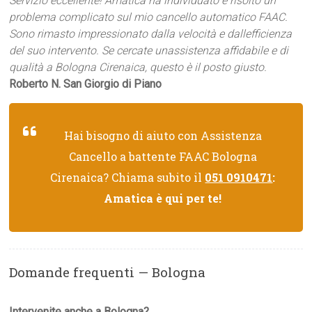
Servizio eccellente! Amatica ha individuato e risolto un
problema complicato sul mio cancello automatico FAAC.
Sono rimasto impressionato dalla velocità e dallefficienza
del suo intervento. Se cercate unassistenza affidabile e di
qualità a Bologna Cirenaica, questo è il posto giusto.
Roberto N. San Giorgio di Piano
Hai bisogno di aiuto con Assistenza
Cancello a battente FAAC Bologna
Cirenaica? Chiama subito il
051 0910471
:
Amatica è qui per te!
Domande frequenti — Bologna
Intervenite anche a Bologna?