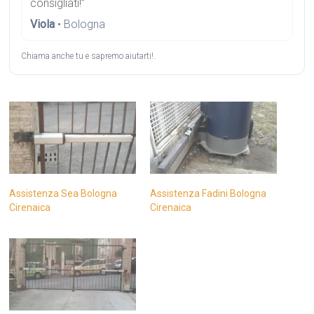
consigliati!”
Viola
• Bologna
Chiama anche tu e sapremo aiutarti!.
Assistenza Sea Bologna
Assistenza Fadini Bologna
Cirenaica
Cirenaica