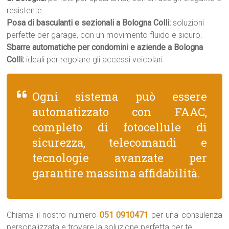
resistente.
Posa di basculanti e sezionali a Bologna Colli:
soluzioni
perfette per garage, con un movimento fluido e sicuro.
Sbarre automatiche per condomini e aziende a Bologna
Colli:
ideali per regolare gli accessi veicolari.
Ogni sistema può essere
automatizzato con FAAC,
completo di fotocellule di
sicurezza, telecomandi e
tecnologie avanzate per
garantire massima affidabilità.
Chiama il nostro numero
051 0910471
per una consulenza
personalizzata e trovare la soluzione perfetta per te.