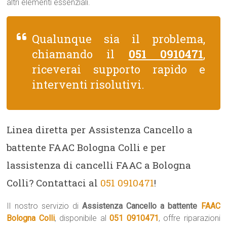
altri elementi essenziali.
Qualunque sia il problema,
chiamando il
051 0910471
,
riceverai supporto rapido e
interventi risolutivi.
Linea diretta per Assistenza Cancello a
battente FAAC Bologna Colli e per
lassistenza di cancelli FAAC a Bologna
Colli? Contattaci al
051 0910471
!
Il nostro servizio di
Assistenza Cancello a battente
FAAC
Bologna Colli
, disponibile al
051 0910471
, offre riparazioni