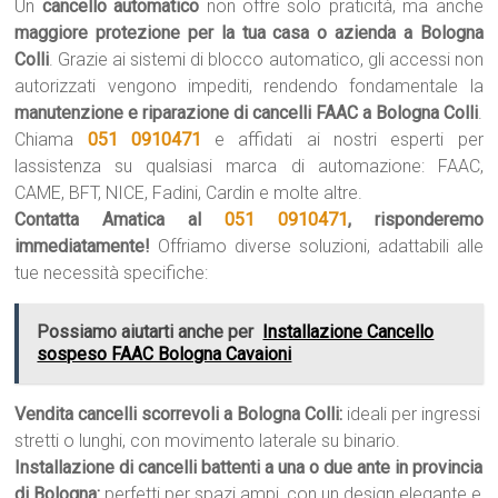
Un
cancello automatico
non offre solo praticità, ma anche
maggiore protezione per la tua casa o azienda a Bologna
Colli
. Grazie ai sistemi di blocco automatico, gli accessi non
autorizzati vengono impediti, rendendo fondamentale la
manutenzione e riparazione di cancelli FAAC a Bologna Colli
.
Chiama
051 0910471
e affidati ai nostri esperti per
lassistenza su qualsiasi marca di automazione: FAAC,
CAME, BFT, NICE, Fadini, Cardin e molte altre.
Contatta Amatica al
051 0910471
, risponderemo
immediatamente!
Offriamo diverse soluzioni, adattabili alle
tue necessità specifiche:
Possiamo aiutarti anche per
Installazione Cancello
sospeso FAAC Bologna Cavaioni
Vendita cancelli scorrevoli a Bologna Colli:
ideali per ingressi
stretti o lunghi, con movimento laterale su binario.
Installazione di cancelli battenti a una o due ante in provincia
di Bologna:
perfetti per spazi ampi, con un design elegante e