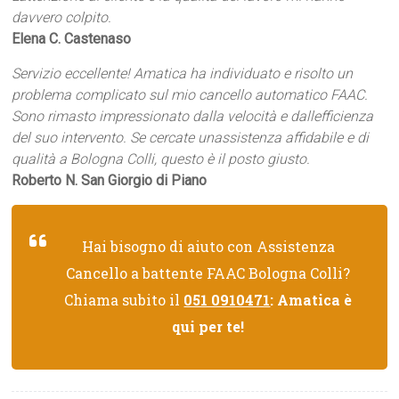
davvero colpito.
Elena C. Castenaso
Servizio eccellente! Amatica ha individuato e risolto un
problema complicato sul mio cancello automatico FAAC.
Sono rimasto impressionato dalla velocità e dallefficienza
del suo intervento. Se cercate unassistenza affidabile e di
qualità a Bologna Colli, questo è il posto giusto.
Roberto N. San Giorgio di Piano
Hai bisogno di aiuto con Assistenza
Cancello a battente FAAC Bologna Colli?
Chiama subito il
051 0910471
: Amatica è
qui per te!