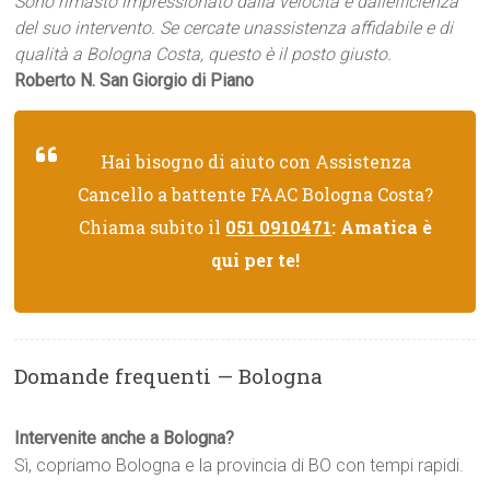
Sono rimasto impressionato dalla velocità e dallefficienza
del suo intervento. Se cercate unassistenza affidabile e di
qualità a Bologna Costa, questo è il posto giusto.
Roberto N. San Giorgio di Piano
Hai bisogno di aiuto con Assistenza
Cancello a battente FAAC Bologna Costa?
Chiama subito il
051 0910471
: Amatica è
qui per te!
Domande frequenti — Bologna
Intervenite anche a Bologna?
Sì, copriamo Bologna e la provincia di BO con tempi rapidi.