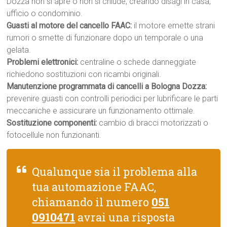
Dozza non si apre o non si chiude, creando disagi in casa,
ufficio o condominio.
Guasti al motore del cancello FAAC:
il motore emette strani
rumori o smette di funzionare dopo un temporale o una
gelata.
Problemi elettronici:
centraline o schede danneggiate
richiedono sostituzioni con ricambi originali.
Manutenzione programmata di cancelli a Bologna Dozza:
prevenire guasti con controlli periodici per lubrificare le parti
meccaniche e assicurare un funzionamento ottimale.
Sostituzione componenti:
cambio di bracci motorizzati o
fotocellule non funzionanti.
Qualunque sia il problema alla
tua automazione FAAC,
chiamando il numero
051
0910471
avrai una risposta