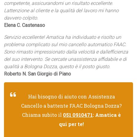
competente, assicurandomi un risultato eccellente.
Lattenzione al cliente e la qualità del lavoro mi hanno
davvero colpito.
Elena C. Castenaso
Servizio eccellente! Amatica ha individuato e risolto un
problema complicato sul mio cancello automatico FAAC.
Sono rimasto impressionato dalla velocità e dallefficienza
del suo intervento. Se cercate unassistenza affidabile e di
qualità a Bologna Dozza, questo è il posto giusto.
Roberto N. San Giorgio di Piano
Hai bisogno di aiuto con Assistenza
Cancello a battente FAAC Bologna Dozza?
Chiama subito il
051 0910471
: Amatica è
qui per te!