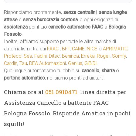
Rispondiamo prontamente,
senza centralini
,
senza lunghe
attese
e
senza burocrazia costosa
, a ogni esigenza di
assistenza
per il tuo
cancello automatico
FAAC
a
Bologna
Fossolo
.
Inoltre, offriamo supporto per tutte le altre marche di
automatismi, tra cui
FAAC
,
BFT
,
CAME
,
NICE
o
APRIMATIC
,
Proteco
,
Sea
,
Fadini
,
Ditec
,
Beninca
,
Erreka
,
Roger
.
Somfy
,
Cardin
,
Tau
,
DEA Automazioni
,
Genius
,
GiBiDi
.
Qualunque automatismo tu abbia su
cancello
,
sbarra
o
portone automatico
, noi siamo pronti ad aiutarti!
Chiama ora al
051 0910471
: linea diretta per
Assistenza Cancello a battente FAAC
Bologna Fossolo. Risponde Amatica in pochi
squilli!