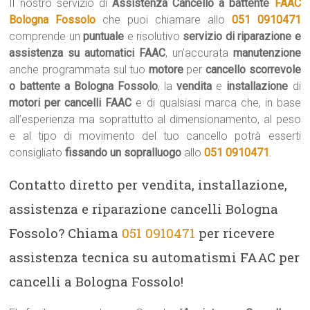
Il nostro servizio di
Assistenza Cancello a battente
FAAC
Bologna Fossolo
che puoi chiamare allo
051 0910471
comprende un
puntuale
e risolutivo
servizio di riparazione e
assistenza su automatici FAAC
, un’accurata
manutenzione
anche programmata sul tuo
motore
per
cancello scorrevole
o battente a Bologna Fossolo
, la
vendita
e
installazione
di
motori per cancelli FAAC
e di qualsiasi marca che, in base
all’esperienza ma soprattutto al dimensionamento, al peso
e al tipo di movimento del tuo cancello potrà esserti
consigliato
fissando un sopralluogo
allo
051 0910471
.
Contatto diretto per vendita, installazione,
assistenza e riparazione cancelli Bologna
Fossolo? Chiama
051 0910471
per ricevere
assistenza tecnica su automatismi FAAC per
cancelli a Bologna Fossolo!