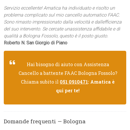
Servizio eccellente! Amatica ha individuato e risolto un
problema complicato sul mio cancello automatico FAAC.
Sono rimasto impressionato dalla velocità e dallefficienza
del suo intervento. Se cercate unassistenza affidabile e di
qualità a Bologna Fossolo, questo è il posto giusto.
Roberto N. San Giorgio di Piano
Hai bisogno di aiuto con Assistenza
Cancello a battente FAAC Bologna Fossolo?
Chiama subito il
051 0910471
: Amatica è
qui per te!
Domande frequenti — Bologna