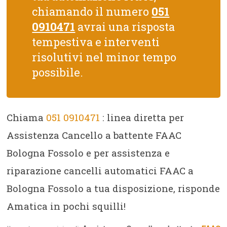
chiamando il numero
051
0910471
avrai una risposta
tempestiva e interventi
risolutivi nel minor tempo
possibile.
Chiama
051 0910471
: linea diretta per
Assistenza Cancello a battente FAAC
Bologna Fossolo e per assistenza e
riparazione cancelli automatici FAAC a
Bologna Fossolo a tua disposizione, risponde
Amatica in pochi squilli!