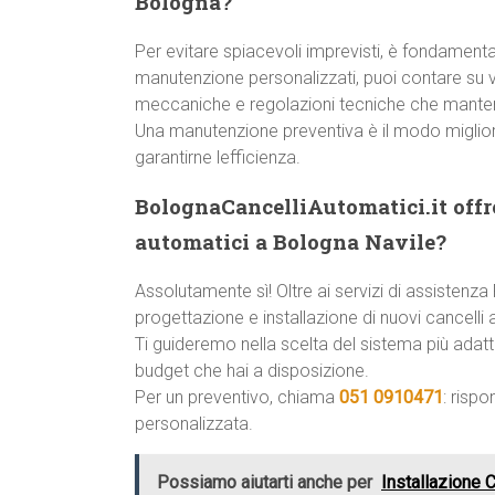
Bologna?
Per evitare spiacevoli imprevisti, è fondamentale
manutenzione personalizzati, puoi contare su ver
meccaniche e regolazioni tecniche che manteng
Una manutenzione preventiva è il modo miglior
garantirne lefficienza.
BolognaCancelliAutomatici.it offre
automatici a Bologna Navile?
Assolutamente sì! Oltre ai servizi di assisten
progettazione e installazione di nuovi cancelli 
Ti guideremo nella scelta del sistema più adatto
budget che hai a disposizione.
Per un preventivo, chiama
051 0910471
: risp
personalizzata.
Possiamo aiutarti anche per
Installazione 