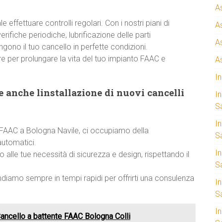
A
 effettuare controlli regolari. Con i nostri piani di
A
ifiche periodiche, lubrificazione delle parti
A
ono il tuo cancello in perfette condizioni.
e per prolungare la vita del tuo impianto FAAC e
A
I
 anche linstallazione di nuovi cancelli
I
S
I
za FAAC a Bologna Navile, ci occupiamo della
Sa
automatici.
I
 alle tue necessità di sicurezza e design, rispettando il
S
ondiamo sempre in tempi rapidi per offrirti una consulenza
I
S
I
Cancello a battente FAAC Bologna Colli