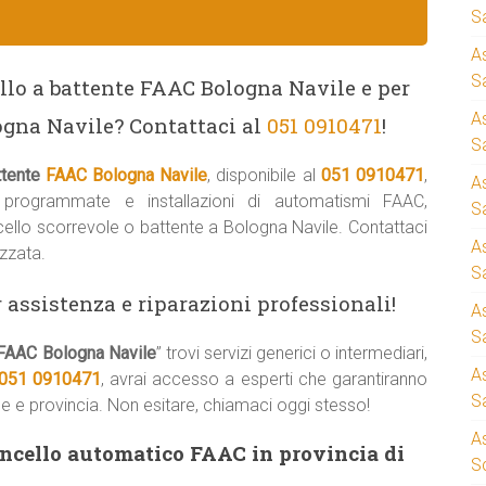
S
A
Sa
llo a battente FAAC Bologna Navile e per
A
logna Navile? Contattaci al
051 0910471
!
S
ttente
FAAC Bologna Navile
, disponibile al
051 0910471
,
A
i programmate e installazioni di automatismi FAAC,
S
ncello scorrevole o battente a Bologna Navile. Contattaci
A
zzata.
S
 assistenza e riparazioni professionali!
A
S
 FAAC Bologna Navile
” trovi servizi generici o intermediari,
A
051 0910471
, avrai accesso a esperti che garantiranno
S
vile e provincia. Non esitare, chiamaci oggi stesso!
A
ancello automatico FAAC in provincia di
S