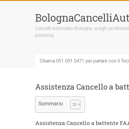
Vai
al
BolognaCancelliAut
contenuto
Cancelli Automatici Bologna: scegli i professi
provincia.
Chiama 051 091 0471 per parlare con Il Tecn
Assistenza Cancello a bat
Sommario
Assistenza Cancello a battente FA