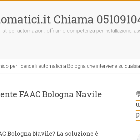
omatici.it Chiama 0510910
onisti per automazioni, offriamo competenza per installazione, 
ico per i cancelli automatici a Bologna che interviene su qualsi
tente FAAC Bologna Navile

u
p
AC Bologna Navile? La soluzione è