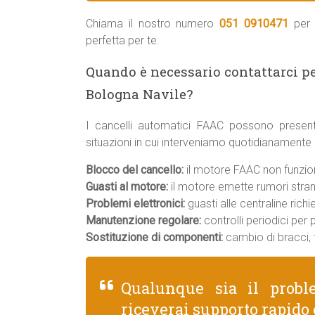
Chiama il nostro numero
051 0910471
per 
perfetta per te.
Quando è necessario contattarci p
Bologna Navile?
I cancelli automatici FAAC possono present
situazioni in cui interveniamo quotidianamente
Blocco del cancello:
il motore FAAC non funziona
Guasti al motore:
il motore emette rumori strani
Problemi elettronici:
guasti alle centraline rich
Manutenzione regolare:
controlli periodici per
Sostituzione di componenti:
cambio di bracci, f
Qualunque sia il prob
riceverai supporto rapido 