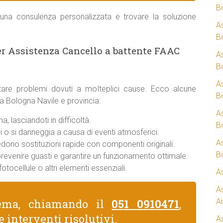
B
una consulenza personalizzata e trovare la soluzione
A
B
er Assistenza Cancello a battente FAAC
A
B
A
are problemi dovuti a molteplici cause. Ecco alcune
B
 a Bologna Navile e provincia:
A
, lasciandoti in difficoltà.
B
 o si danneggia a causa di eventi atmosferici.
A
iedono sostituzioni rapide con componenti originali.
B
 prevenire guasti e garantire un funzionamento ottimale.
otocellule o altri elementi essenziali.
A
A
lema, chiamando il
051 0910471
,
A
e interventi risolutivi.
A