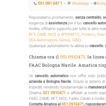
📞
051 091 047 1
• 💬
WhatsApp
• 🌐
Bolog
Rispondiamo prontamente,
senza centralini
,
s
esigenza di
assistenza
per il tuo
cancello auto
Inoltre, offriamo supporto per tutte le altre ma
BFT
,
CAME
,
NICE
o
APRIMATIC
,
Proteco
,
Sea
,
DEA Automazioni
,
Genius
,
GiBiDi
.
Qualunque automatismo tu abbia su
cancello
,
Chiama ora il
051 0910471
: la line
FAAC Bologna Navile. Amatica ri
Un
cancello automatico
non offre solo prati
azienda a Bologna Navile
. Grazie ai sistemi 
impediti, rendendo fondamentale la
manutenzio
Chiama
051 0910471
e affidati ai nostri esp
FAAC, CAME, BFT, NICE, Fadini, Cardin e molte a
Contatta Amatica al
051 0910471
, rispondere