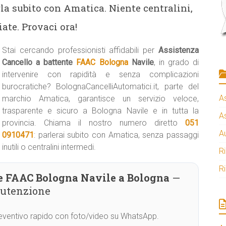
la subito con Amatica. Niente centralini,
ate. Provaci ora!
Stai cercando professionisti affidabili per
Assistenza
Cancello a battente
FAAC Bologna
Navile
, in grado di
intervenire con rapidità e senza complicazioni
burocratiche? BolognaCancelliAutomatici.it, parte del
A
marchio Amatica, garantisce un servizio veloce,
trasparente e sicuro a Bologna Navile e in tutta la
A
provincia. Chiama il nostro numero diretto
051
A
0910471
: parlerai subito con Amatica, senza passaggi
inutili o centralini intermedi.
R
R
te FAAC Bologna Navile a Bologna
—
nutenzione
Preventivo rapido con foto/video su WhatsApp.