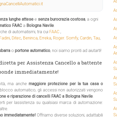
A
naCancelliAutomatici.it
A
enza lunghe attese
e
senza burocrazia costosa
, a ogni
A
matico
FAAC
a
Bologna Navile
.
A
rche di automatismi, tra cui
FAAC
,
A
Fadini
,
Ditec
,
Beninca
,
Erreka
,
Roger
.
Somfy
,
Cardin
,
Tau
,
A
sbarra
o
portone automatico
, noi siamo pronti ad aiutarti!
A
a diretta per Assistenza Cancello a battente
A
S
sponde immediatamente!
A
cità, ma anche
maggiore protezione per la tua casa o
Sa
di blocco automatico, gli accessi non autorizzati vengono
A
ne e riparazione di cancelli FAAC a Bologna Navile
.
S
erti per lassistenza su qualsiasi marca di automazione:
A
ltre.
S
mo immediatamente!
Offriamo diverse soluzioni, adattabili