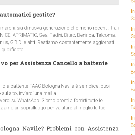
S
I
 automatici gestite?
S
 marchi, sia di nuova generazione che meno recenti. Tra i
I
NICE, APRIMATIC, Sea, Fadini, Ditec, Beninca, Telcoma,
S
nius, GiBiDi e altri. Restiamo costantemente aggiornati
I
 qualificata.
S
vo per Assistenza Cancello a battente
I
B
I
llo a battente FAAC Bologna Navile è semplice: puoi
B
sul sito, inviarci una mail a
I
verci su WhatsApp. Siamo pronti a fornirti tutte le
B
zziamo un sopralluogo per valutare al meglio le tue
I
B
Bologna Navile? Problemi con Assistenza