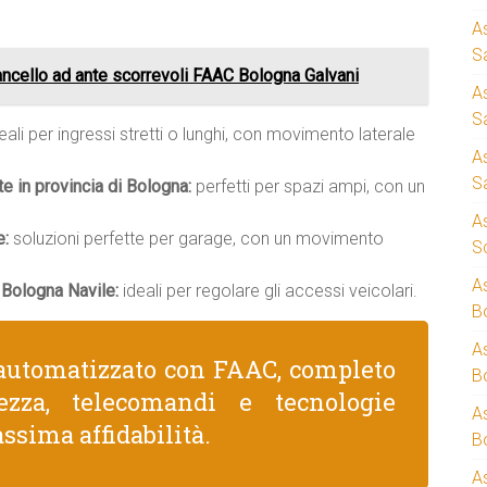
A
S
ncello ad ante scorrevoli FAAC Bologna Galvani
A
S
eali per ingressi stretti o lunghi, con movimento laterale
A
S
te in provincia di Bologna:
perfetti per spazi ampi, con un
A
e:
soluzioni perfette per garage, con un movimento
S
A
 Bologna Navile:
ideali per regolare gli accessi veicolari.
B
A
automatizzato con FAAC, completo
B
rezza, telecomandi e tecnologie
A
ssima affidabilità.
B
A