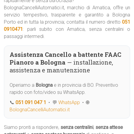
rapidamente e senza burocrazia?
BolognaCancelliAutomatici.it, marchio di Amatica, offre un
servizio tempestivo, trasparente e garantito a Bologna
Porto ed in tutta la provincia; contatta il numero diretto
051
0910471
: parli subito con Amatica, senza centralini o
passaggi intermedi.
Assistenza Cancello a battente FAAC
Pianoro a Bologna
— installazione,
assistenza e manutenzione
Operiamo a
Bologna
e in provincia di BO. Preventivo
rapido con foto/video su WhatsApp.
📞
051 091 047 1
• 💬
WhatsApp
• 🌐
BolognaCancelliAutomatici.it
Siamo pronti a rispondere,
senza centralini
,
senza attese