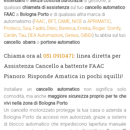
estenuanti
e
senza costosa burocrazia
di gestione, a
qualsiasi
chiamata di assistenza
sul tuo
cancello automatico
FAAC
a
Bologna Porto
e di qualsiasi altra marca di
automatismo (
FAAC
,
BFT
,
CAME
,
NICE
o
APRIMATIC
,
Proteco
,
Sea
,
Fadini
,
Ditec
,
Beninca
,
Erreka
,
Roger
.
Somfy
,
Cardin
,
Tau
,
DEA Automazioni
,
Genius
,
GiBiDi
) tu abbia sul tuo
cancello
,
sbarra
o
portone automatico
.
Chiama ora al
051 0910471
: linea diretta per
Assistenza Cancello a battente FAAC
Pianoro. Risponde Amatica in pochi squilli!
Installare un
cancello automatico
non significa solo
comodità, ma anche
maggiore sicurezza proprio per te che
vivi nella zona di Bologna Porto
.
Un cancello motorizzato protegge la tua casa o azienda a
Bologna Porto da accessi non autorizzati, grazie a sistemi
di blocco automatico che impediscono lapertura manuale