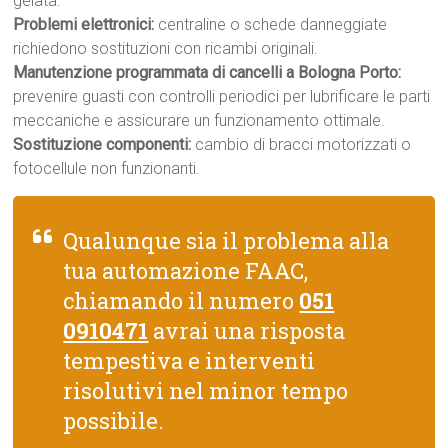
gelata.
Problemi elettronici:
centraline o schede danneggiate
richiedono sostituzioni con ricambi originali.
Manutenzione programmata di cancelli a Bologna Porto:
prevenire guasti con controlli periodici per lubrificare le parti
meccaniche e assicurare un funzionamento ottimale.
Sostituzione componenti:
cambio di bracci motorizzati o
fotocellule non funzionanti.
Qualunque sia il problema alla
tua automazione FAAC,
chiamando il numero
051
0910471
avrai una risposta
tempestiva e interventi
risolutivi nel minor tempo
possibile.