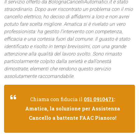
Il servizio offerto da BolognaCancelliAutomatici.it è stato
straordinario. Dopo aver riscontrato un problema con il mio
cancello elettrico, ho deciso di affidarmi a loro e non avrei
potuto fare scelta migliore. Amatica si è rivelato un vero
professionista: ha gestito l’intervento con competenza,
efficacia e una cortesia fuori dal comune. Il guasto è stato
identificato e risolto in tempi brevissimi, con una grande
attenzione alla qualità del lavoro svolto. Sono rimasto
particolarmente colpito dalla serietà e dall’onestà
dimostrate, elementi che rendono questo servizio
assolutamente raccomandabile.
Chiama con fiducia il
051 0910471
:
Amatica, la soluzione per Assistenza
Cancello a battente FAAC Pianoro!