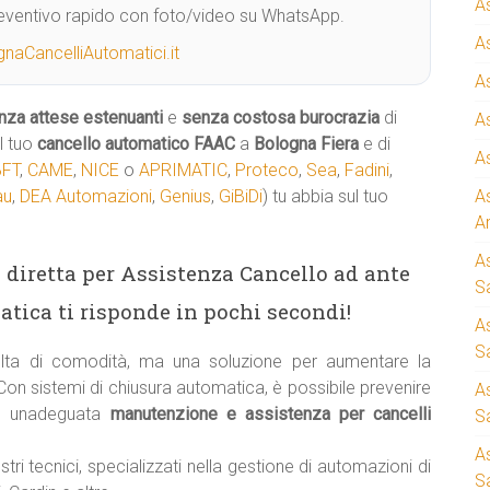
A
Preventivo rapido con foto/video su WhatsApp.
A
naCancelliAutomatici.it
A
nza attese estenuanti
e
senza costosa burocrazia
di
A
l tuo
cancello automatico
FAAC
a
Bologna Fiera
e di
A
BFT
,
CAME
,
NICE
o
APRIMATIC
,
Proteco
,
Sea
,
Fadini
,
au
,
DEA Automazioni
,
Genius
,
GiBiDi
) tu abbia sul tuo
A
A
A
ea diretta per Assistenza Cancello ad ante
S
tica ti risponde in pochi secondi!
A
Sa
ta di comodità, ma una soluzione per aumentare la
 Con sistemi di chiusura automatica, è possibile prevenire
A
e unadeguata
manutenzione e assistenza per cancelli
S
A
stri tecnici, specializzati nella gestione di automazioni di
S