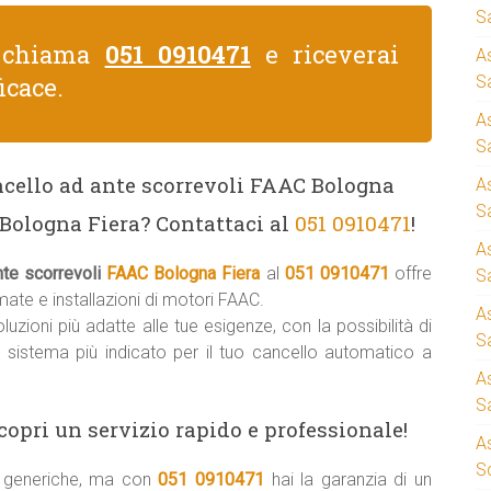
S
, chiama
051 0910471
e riceverai
A
icace.
Sa
A
S
ncello ad ante scorrevoli FAAC Bologna
A
S
 Bologna Fiera? Contattaci al
051 0910471
!
A
nte scorrevoli
FAAC Bologna Fiera
al
051 0910471
offre
S
ate e installazioni di motori FAAC.
A
uzioni più adatte alle tue esigenze, con la possibilità di
S
il sistema più indicato per il tuo cancello automatico a
A
S
copri un servizio rapido e professionale!
A
S
ni generiche, ma con
051 0910471
hai la garanzia di un