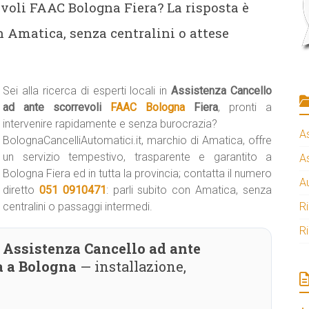
voli FAAC Bologna Fiera? La risposta è
n Amatica, senza centralini o attese
Sei alla ricerca di esperti locali in
Assistenza Cancello
ad ante scorrevoli
FAAC Bologna
Fiera
, pronti a
intervenire rapidamente e senza burocrazia?
A
BolognaCancelliAutomatici.it, marchio di Amatica, offre
un servizio tempestivo, trasparente e garantito a
A
Bologna Fiera ed in tutta la provincia; contatta il numero
A
diretto
051 0910471
: parli subito con Amatica, senza
centralini o passaggi intermedi.
R
R
Assistenza Cancello ad ante
a a Bologna
— installazione,