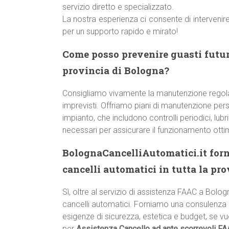
servizio diretto e specializzato.
La nostra esperienza ci consente di intervenir
per un supporto rapido e mirato!
Come posso prevenire guasti futur
provincia di Bologna?
Consigliamo vivamente la manutenzione regol
imprevisti. Offriamo piani di manutenzione pers
impianto, che includono controlli periodici, lub
necessari per assicurare il funzionamento otti
BolognaCancelliAutomatici.it forn
cancelli automatici in tutta la pr
Sì, oltre al servizio di assistenza FAAC a Bologn
cancelli automatici. Forniamo una consulenza c
esigenze di sicurezza, estetica e budget, se v
per
Assistenza Cancello ad ante scorrevoli FA