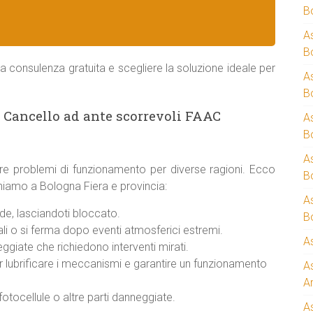
B
A
B
a consulenza gratuita e scegliere la soluzione ideale per
A
B
 Cancello ad ante scorrevoli FAAC
A
B
A
re problemi di funzionamento per diverse ragioni. Ecco
B
veniamo a Bologna Fiera e provincia:
A
e, lasciandoti bloccato.
B
i o si ferma dopo eventi atmosferici estremi.
A
giate che richiedono interventi mirati.
er lubrificare i meccanismi e garantire un funzionamento
A
A
otocellule o altre parti danneggiate.
A