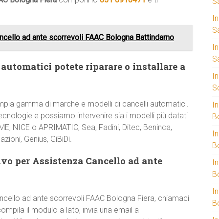
S
I
S
cello ad ante scorrevoli FAAC Bologna Battindarno
I
S
automatici potete riparare o installare a
I
S
mpia gamma di marche e modelli di cancelli automatici.
I
cnologie e possiamo intervenire sia i modelli più datati
B
AME, NICE o APRIMATIC, Sea, Fadini, Ditec, Beninca,
I
zioni, Genius, GiBiDi.
B
vo per Assistenza Cancello ad ante
I
B
I
ancello ad ante scorrevoli FAAC Bologna Fiera, chiamaci
B
ompila il modulo a lato, invia una email a