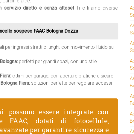
 Cardin e altre.
un servizio diretto e senza attese!
Ti offriamo diverse
A
S
A
ncello sospeso FAAC Bologna Dozza
S
A
li per ingressi stretti o lunghi, con movimento fluido su
S
A
 Bologna:
perfetti per grandi spazi, con uno stile
S
Fiera:
ottimi per garage, con aperture pratiche e sicure.
A
Bologna Fiera:
soluzioni perfette per regolare accessi
B
A
B
ni possono essere integrate con
A
e FAAC, dotati di fotocellule,
B
avanzate per garantire sicurezza e
A