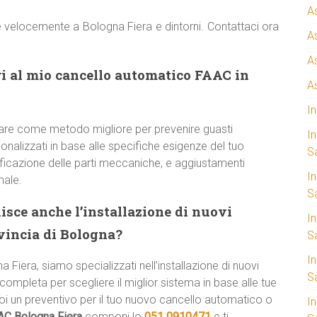
A
e velocemente a Bologna Fiera e dintorni. Contattaci ora
A
A
i al mio cancello automatico FAAC in
A
I
are come metodo migliore per prevenire guasti
I
onalizzati in base alle specifiche esigenze del tuo
S
rificazione delle parti meccaniche, e aggiustamenti
I
male.
Sa
isce anche l’installazione di nuovi
I
ovincia di Bologna?
S
I
a Fiera, siamo specializzati nell’installazione di nuovi
S
ompleta per scegliere il miglior sistema in base alle tue
uoi un preventivo per il tuo nuovo cancello automatico o
I
AC Bologna Fiera
componi lo
051 0910471
e ti