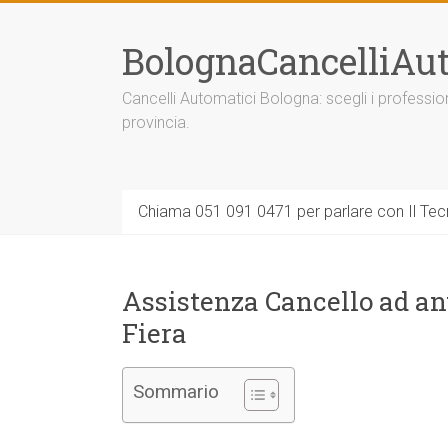
Vai
al
BolognaCancelliAut
contenuto
Cancelli Automatici Bologna: scegli i professi
provincia.
Chiama 051 091 0471 per parlare con Il Tecn
Assistenza Cancello ad an
Fiera
Sommario