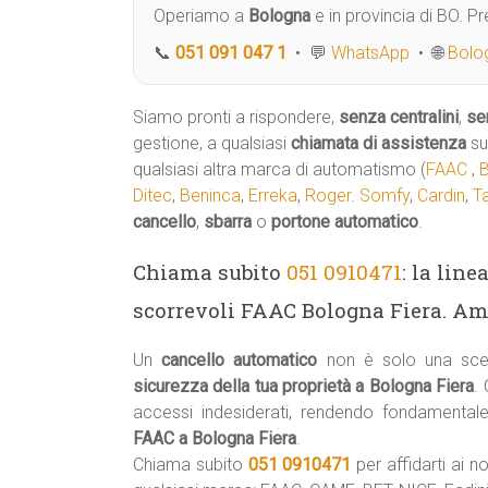
Operiamo a
Bologna
e in provincia di BO. 
📞
051 091 047 1
• 💬
WhatsApp
• 🌐
Bolog
Siamo pronti a rispondere,
senza centralini
,
se
gestione, a qualsiasi
chiamata di assistenza
su
qualsiasi altra marca di automatismo (
FAAC
,
Ditec
,
Beninca
,
Erreka
,
Roger
.
Somfy
,
Cardin
,
T
cancello
,
sbarra
o
portone automatico
.
Chiama subito
051 0910471
: la lin
scorrevoli FAAC Bologna Fiera. Ama
Un
cancello automatico
non è solo una scel
sicurezza della tua proprietà a Bologna Fiera
.
accessi indesiderati, rendendo fondamental
FAAC a Bologna Fiera
.
Chiama subito
051 0910471
per affidarti ai no