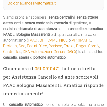
BolognaCancelliAutomatici.it
Siamo pronti a rispondere,
senza centralini
,
senza attese
estenuanti
e
senza costosa burocrazia
di gestione, a
qualsiasi
chiamata di assistenza
sul tuo
cancello automatico
FAAC
a
Bologna Massarenti
e di qualsiasi altra marca di
automatismo (
FAAC
,
BFT
,
CAME
,
NICE
o
APRIMATIC
,
Proteco
,
Sea
,
Fadini
,
Ditec
,
Beninca
,
Erreka
,
Roger
.
Somfy
,
Cardin
,
Tau
,
DEA Automazioni
,
Genius
,
GiBiDi
) tu abbia sul tuo
cancello
,
sbarra
o
portone automatico
.
Chiama ora il
051 0910471
: la linea diretta
per Assistenza Cancello ad ante scorrevoli
FAAC Bologna Massarenti. Amatica risponde
immediatamente!
Un
cancello automatico
non offre solo praticità, ma anche