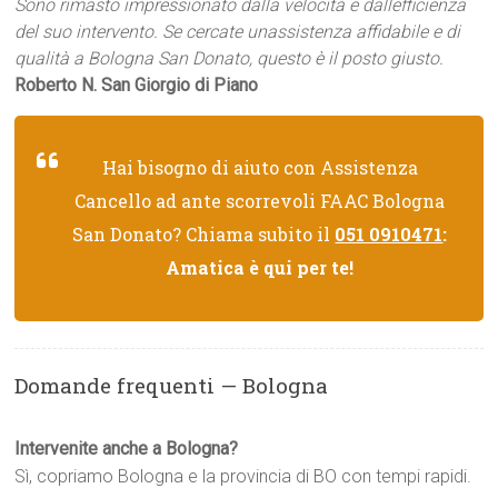
Sono rimasto impressionato dalla velocità e dallefficienza
del suo intervento. Se cercate unassistenza affidabile e di
qualità a Bologna San Donato, questo è il posto giusto.
Roberto N. San Giorgio di Piano
Hai bisogno di aiuto con Assistenza
Cancello ad ante scorrevoli FAAC Bologna
San Donato? Chiama subito il
051 0910471
:
Amatica è qui per te!
Domande frequenti — Bologna
Intervenite anche a Bologna?
Sì, copriamo Bologna e la provincia di BO con tempi rapidi.