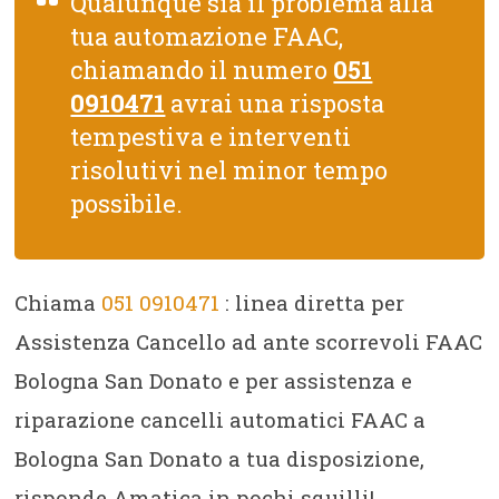
Qualunque sia il problema alla
tua automazione FAAC,
chiamando il numero
051
0910471
avrai una risposta
tempestiva e interventi
risolutivi nel minor tempo
possibile.
Chiama
051 0910471
: linea diretta per
Assistenza Cancello ad ante scorrevoli FAAC
Bologna San Donato e per assistenza e
riparazione cancelli automatici FAAC a
Bologna San Donato a tua disposizione,
risponde Amatica in pochi squilli!